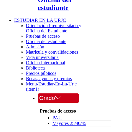
estudiante
ESTUDIAR EN LA URJC
Orientación Preuniversitaria y
Oficina del Estudiante
Pruebas de acceso
Oficina del estudiante
Admisión
Matrícula y convalidaciones
Vida universitaria
Oficina Internacional
Biblioteca
Precios públicos
Becas, ayudas y premios
Menu-Estudiar-En-La-Urjc
(item1)
Grado
Pruebas de acceso
PAU
Mayores 25/40/45