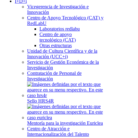
I+D+i
Vicegerencia de Investigación e
Innovación
Centro de Apoyo Tecnológico (CAT) y
RedLabU
Laboratorios redlabu
Centro de apoyo
tecnológico (CAT)
Otras estructuras
Unidad de Cultura Científica y de la
Innovación (UCC+i)
Servicio de Gestión Económica de la
Investigación
Contratación de Personal de
Investigación
Sello HRS4R
Mentoría para la investigación Euriclea
Centro de Atracción e
Internacionalización del Talento