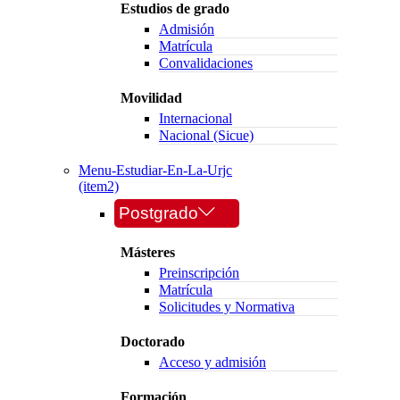
Estudios de grado
Admisión
Matrícula
Convalidaciones
Movilidad
Internacional
Nacional (Sicue)
Menu-Estudiar-En-La-Urjc
(item2)
Postgrado
Másteres
Preinscripción
Matrícula
Solicitudes y Normativa
Doctorado
Acceso y admisión
Formación