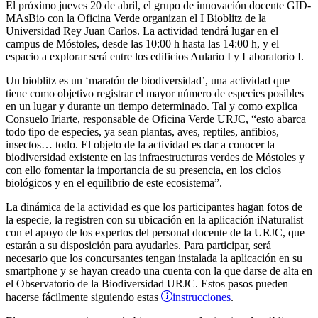
El próximo jueves 20 de abril, el grupo de innovación docente GID-
MAsBio con la Oficina Verde organizan el I Bioblitz de la
Universidad Rey Juan Carlos. La actividad tendrá lugar en el
campus de Móstoles, desde las 10:00 h hasta las 14:00 h, y el
espacio a explorar será entre los edificios Aulario I y Laboratorio I.
Un bioblitz es un ‘maratón de biodiversidad’, una actividad que
tiene como objetivo registrar el mayor número de especies posibles
en un lugar y durante un tiempo determinado. Tal y como explica
Consuelo Iriarte, responsable de Oficina Verde URJC, “esto abarca
todo tipo de especies, ya sean plantas, aves, reptiles, anfibios,
insectos… todo. El objeto de la actividad es dar a conocer la
biodiversidad existente en las infraestructuras verdes de Móstoles y
con ello fomentar la importancia de su presencia, en los ciclos
biológicos y en el equilibrio de este ecosistema”.
La dinámica de la actividad es que los participantes hagan fotos de
la especie, la registren con su ubicación en la aplicación iNaturalist
con el apoyo de los expertos del personal docente de la URJC, que
estarán a su disposición para ayudarles. Para participar, será
necesario que los concursantes tengan instalada la aplicación en su
smartphone y se hayan creado una cuenta con la que darse de alta en
el Observatorio de la Biodiversidad URJC. Estos pasos pueden
instrucciones
hacerse fácilmente siguiendo estas
.