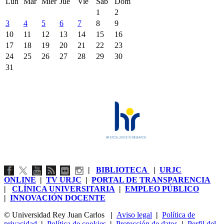
Lun
Mar
Mier
Jue
Vie
Sáb
Dom
1
2
3
4
5
6
7
8
9
10
11
12
13
14
15
16
17
18
19
20
21
22
23
24
25
26
27
28
29
30
31
|
BIBLIOTECA
|
URJC
ONLINE
|
TV URJC
|
PORTAL DE TRANSPARENCIA
|
CLÍNICA UNIVERSITARIA
|
EMPLEO PÚBLICO
|
INNOVACIÓN DOCENTE
© Universidad Rey Juan Carlos
|
Aviso legal
|
Política de
privacidad
|
Política de cookies
|
Protección de datos
|
Perfil del