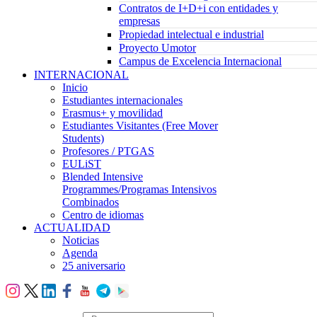
Contratos de I+D+i con entidades y
empresas
Propiedad intelectual e industrial
Proyecto Umotor
Campus de Excelencia Internacional
INTERNACIONAL
Inicio
Estudiantes internacionales
Erasmus+ y movilidad
Estudiantes Visitantes (Free Mover
Students)
Profesores / PTGAS
EULiST
Blended Intensive
Programmes/Programas Intensivos
Combinados
Centro de idiomas
ACTUALIDAD
Noticias
Agenda
25 aniversario