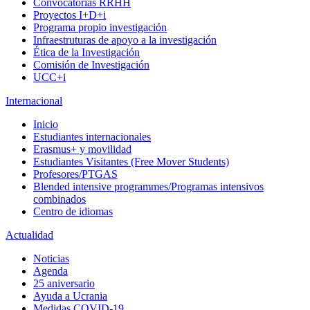
Convocatorias RRHH
Proyectos I+D+i
Programa propio investigación
Infraestruturas de apoyo a la investigación
Ética de la Investigación
Comisión de Investigación
UCC+i
Internacional
Inicio
Estudiantes internacionales
Erasmus+ y movilidad
Estudiantes Visitantes (Free Mover Students)
Profesores/PTGAS
Blended intensive programmes/Programas intensivos
combinados
Centro de idiomas
Actualidad
Noticias
Agenda
25 aniversario
Ayuda a Ucrania
Medidas COVID-19