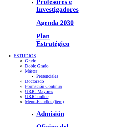
Profesores e
Investigadores
Agenda 2030
Plan
Estratégico
ESTUDIOS
Grado
Doble Grado
Máster
Presenciales
Doctorado
Formación Continua
URJC Mayores
URJC online
Menu-Estudios (item)
Admisión
Oficina del