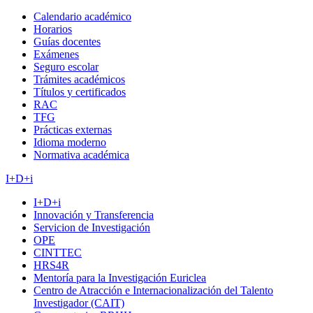
Calendario académico
Horarios
Guías docentes
Exámenes
Seguro escolar
Trámites académicos
Títulos y certificados
RAC
TFG
Prácticas externas
Idioma moderno
Normativa académica
I+D+i
I+D+i
Innovación y Transferencia
Servicion de Investigación
OPE
CINTTEC
HRS4R
Mentoría para la Investigación Euriclea
Centro de Atracción e Internacionalización del Talento
Investigador (CAIT)