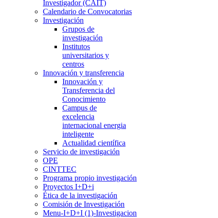
Investigador (CAIT)
Calendario de Convocatorias
Investigación
Grupos de
investigación
Institutos
universitarios y
centros
Innovación y transferencia
Innovación y
Transferencia del
Conocimiento
Campus de
excelencia
internacional energia
inteligente
Actualidad científica
Servicio de investigación
OPE
CINTTEC
Programa propio investigación
Proyectos I+D+i
Ética de la investigación
Comisión de Investigación
Menu-I+D+I (1)-Investigacion