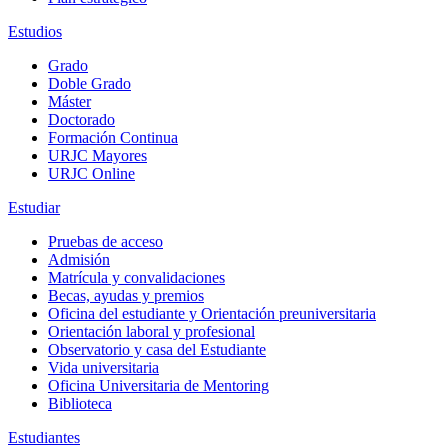
Estudios
Grado
Doble Grado
Máster
Doctorado
Formación Continua
URJC Mayores
URJC Online
Estudiar
Pruebas de acceso
Admisión
Matrícula y convalidaciones
Becas, ayudas y premios
Oficina del estudiante y Orientación preuniversitaria
Orientación laboral y profesional
Observatorio y casa del Estudiante
Vida universitaria
Oficina Universitaria de Mentoring
Biblioteca
Estudiantes