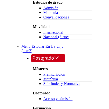
Estudios de grado
Admisión
Matrícula
Convalidaciones
Movilidad
Internacional
Nacional (Sicue)
Menu-Estudiar-En-La-Urjc
(item2)
Postgrado
Másteres
Preinscripción
Matrícula
Solicitudes y Normativa
Doctorado
Acceso y admisión
Formación