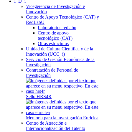
I+D+i
Vicegerencia de Investigación e
Innovación
Centro de Apoyo Tecnológico (CAT) y
RedLabU
Laboratorios redlabu
Centro de apoyo
tecnológico (CAT)
Otras estructuras
Unidad de Cultura Científica y de la
Innovación (UCC+i)
Servicio de Gestión Económica de la
Investigación
Contratación de Personal de
Investigación
Sello HRS4R
Mentoría para la investigación Euriclea
Centro de Atracción e
Internacionalización del Talento