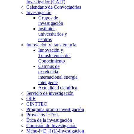
Investigador (CAIT)
Calendario de Convocatorias
Investigación
Grupos de
investigación
Institutos
universitarios y
centros
Innovación y transferencia
Innovación y
Transferencia del
Conocimiento
Campus de
excelencia
internacional energia
inteligente
Actualidad científica
Servicio de investigación
OPE
CINTTEC
Programa propio investigación
Proyectos I+D+i
Ética de la investigación
Comisión de Investigación
Menu-I+D+I (1)-Investigacion