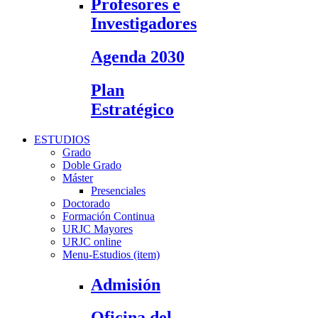
Profesores e
Investigadores
Agenda 2030
Plan
Estratégico
ESTUDIOS
Grado
Doble Grado
Máster
Presenciales
Doctorado
Formación Continua
URJC Mayores
URJC online
Menu-Estudios (item)
Admisión
Oficina del