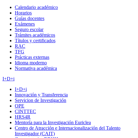
Calendario académico
Horarios
Guías docentes
Exámenes
Seguro escolar
Trámites académicos
Títulos y certificados
RAC
TFG
Prácticas externas
Idioma moderno
Normativa académica
I+D+i
I+D+i
Innovación y Transferencia
Servicion de Investigación
OPE
CINTTEC
HRS4R
Mentoría para la Investigación Euriclea
Centro de Atracción e Internacionalización del Talento
Investigador (CAIT)