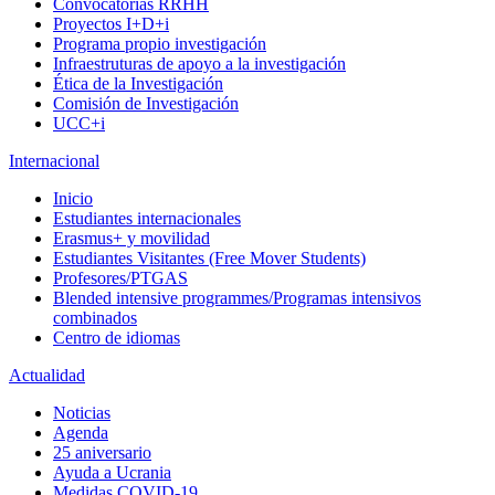
Convocatorias RRHH
Proyectos I+D+i
Programa propio investigación
Infraestruturas de apoyo a la investigación
Ética de la Investigación
Comisión de Investigación
UCC+i
Internacional
Inicio
Estudiantes internacionales
Erasmus+ y movilidad
Estudiantes Visitantes (Free Mover Students)
Profesores/PTGAS
Blended intensive programmes/Programas intensivos
combinados
Centro de idiomas
Actualidad
Noticias
Agenda
25 aniversario
Ayuda a Ucrania
Medidas COVID-19