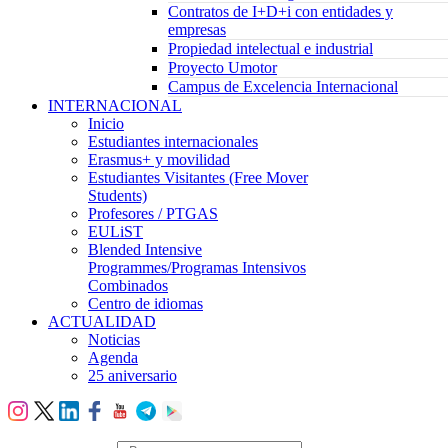
Contratos de I+D+i con entidades y
empresas
Propiedad intelectual e industrial
Proyecto Umotor
Campus de Excelencia Internacional
INTERNACIONAL
Inicio
Estudiantes internacionales
Erasmus+ y movilidad
Estudiantes Visitantes (Free Mover
Students)
Profesores / PTGAS
EULiST
Blended Intensive
Programmes/Programas Intensivos
Combinados
Centro de idiomas
ACTUALIDAD
Noticias
Agenda
25 aniversario