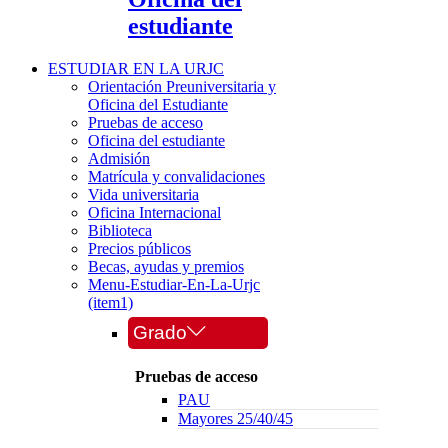
estudiante
ESTUDIAR EN LA URJC
Orientación Preuniversitaria y
Oficina del Estudiante
Pruebas de acceso
Oficina del estudiante
Admisión
Matrícula y convalidaciones
Vida universitaria
Oficina Internacional
Biblioteca
Precios públicos
Becas, ayudas y premios
Menu-Estudiar-En-La-Urjc
(item1)
Grado
Pruebas de acceso
PAU
Mayores 25/40/45