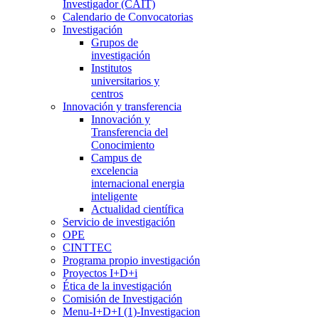
Investigador (CAIT)
Calendario de Convocatorias
Investigación
Grupos de
investigación
Institutos
universitarios y
centros
Innovación y transferencia
Innovación y
Transferencia del
Conocimiento
Campus de
excelencia
internacional energia
inteligente
Actualidad científica
Servicio de investigación
OPE
CINTTEC
Programa propio investigación
Proyectos I+D+i
Ética de la investigación
Comisión de Investigación
Menu-I+D+I (1)-Investigacion