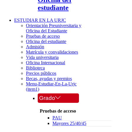
estudiante
ESTUDIAR EN LA URJC
Orientación Preuniversitaria y
Oficina del Estudiante
Pruebas de acceso
Oficina del estudiante
Admisión
Matrícula y convalidaciones
Vida universitaria
Oficina Internacional
Biblioteca
Precios públicos
Becas, ayudas y premios
Menu-Estudiar-En-La-Urjc
(item1)
Grado
Pruebas de acceso
PAU
Mayores 25/40/45