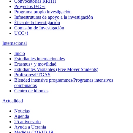
Convocatorias RRHH
Proyectos I+D+i
Programa propio investigación
Infraestruturas de apoyo a la investigación
Ética de la Investigación
Comisión de Investigación
UCC+i
Internacional
Inicio
Estudiantes internacionales
Erasmus+ y movilidad
Estudiantes Visitantes (Free Mover Students)
Profesores/PTGAS
Blended intensive programmes/Programas intensivos
combinados
Centro de idiomas
Actualidad
Noticias
Agenda
25 aniversario
Ayuda a Ucrania
Medidas COVID-19