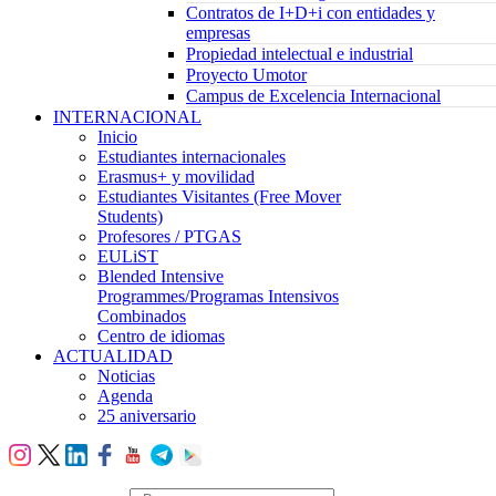
Contratos de I+D+i con entidades y
empresas
Propiedad intelectual e industrial
Proyecto Umotor
Campus de Excelencia Internacional
INTERNACIONAL
Inicio
Estudiantes internacionales
Erasmus+ y movilidad
Estudiantes Visitantes (Free Mover
Students)
Profesores / PTGAS
EULiST
Blended Intensive
Programmes/Programas Intensivos
Combinados
Centro de idiomas
ACTUALIDAD
Noticias
Agenda
25 aniversario