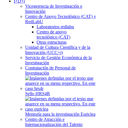
I+D+i
Vicegerencia de Investigación e
Innovación
Centro de Apoyo Tecnológico (CAT) y
RedLabU
Laboratorios redlabu
Centro de apoyo
tecnológico (CAT)
Otras estructuras
Unidad de Cultura Científica y de la
Innovación (UCC+i)
Servicio de Gestión Económica de la
Investigación
Contratación de Personal de
Investigación
Sello HRS4R
Mentoría para la investigación Euriclea
Centro de Atracción e
Internacionalización del Talento