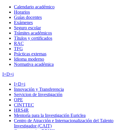
Calendario académico
Horarios
Guías docentes
Exámenes
Seguro escolar
Trámites académicos
Títulos y certificados
RAC
TFG
Prácticas externas
Idioma moderno
Normativa académica
I+D+i
I+D+i
Innovación y Transferencia
Servicion de Investigación
OPE
CINTTEC
HRS4R
Mentoría para la Investigación Euriclea
Centro de Atracción e Internacionalización del Talento
Investigador (CAIT)