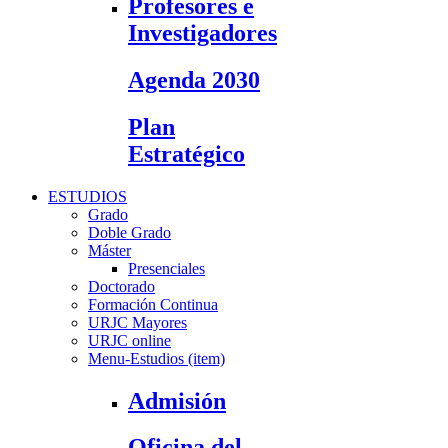
Profesores e
Investigadores
Agenda 2030
Plan
Estratégico
ESTUDIOS
Grado
Doble Grado
Máster
Presenciales
Doctorado
Formación Continua
URJC Mayores
URJC online
Menu-Estudios (item)
Admisión
Oficina del