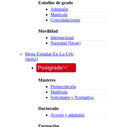
Estudios de grado
Admisión
Matrícula
Convalidaciones
Movilidad
Internacional
Nacional (Sicue)
Menu-Estudiar-En-La-Urjc
(item2)
Postgrado
Másteres
Preinscripción
Matrícula
Solicitudes y Normativa
Doctorado
Acceso y admisión
Formación