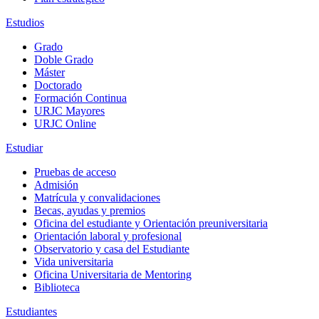
Estudios
Grado
Doble Grado
Máster
Doctorado
Formación Continua
URJC Mayores
URJC Online
Estudiar
Pruebas de acceso
Admisión
Matrícula y convalidaciones
Becas, ayudas y premios
Oficina del estudiante y Orientación preuniversitaria
Orientación laboral y profesional
Observatorio y casa del Estudiante
Vida universitaria
Oficina Universitaria de Mentoring
Biblioteca
Estudiantes