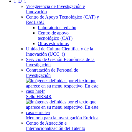
I+D+i
Vicegerencia de Investigación e
Innovación
Centro de Apoyo Tecnológico (CAT) y
RedLabU
Laboratorios redlabu
Centro de apoyo
tecnológico (CAT)
Otras estructuras
Unidad de Cultura Científica y de la
Innovación (UCC+i)
Servicio de Gestión Económica de la
Investigación
Contratación de Personal de
Investigación
Sello HRS4R
Mentoría para la investigación Euriclea
Centro de Atracción e
Internacionalización del Talento