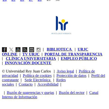
|
BIBLIOTECA
|
URJC
ONLINE
|
TV URJC
|
PORTAL DE TRANSPARENCIA
|
CLÍNICA UNIVERSITARIA
|
EMPLEO PÚBLICO
|
INNOVACIÓN DOCENTE
© Universidad Rey Juan Carlos
|
Aviso legal
|
Política de
privacidad
|
Política de cookies
|
Protección de datos
|
Perfil del
contratante
|
Sede Electrónica
|
Redes
sociales
|
Contacto
|
Accesibilidad
|
|
Buzón de sugerencias y quejas
|
Buzón del rector
|
Canal
Interno de Información