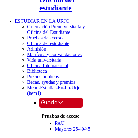
estudiante
ESTUDIAR EN LA URJC
Orientación Preuniversitaria y
Oficina del Estudiante
Pruebas de acceso
Oficina del estudiante
Admisión
Matrícula y convalidaciones
Vida universitaria
Oficina Internacional
Biblioteca
Precios públicos
Becas, ayudas y premios
Menu-Estudiar-En-La-Urjc
(item1)
Grado
Pruebas de acceso
PAU
Mayores 25/40/45