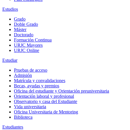
Estudios
Grado
Doble Grado
Máster
Doctorado
Formación Continua
URJC Mayores
URJC Online
Estudiar
Pruebas de acceso
Admisión
Matrícula y convalidaciones
Becas, ayudas y premios
Oficina del estudiante y Orientación preuniversitaria
Orientación laboral y profesional
Observatorio y casa del Estudiante
Vida universitaria
Oficina Universitaria de Mentoring
Biblioteca
Estudiantes