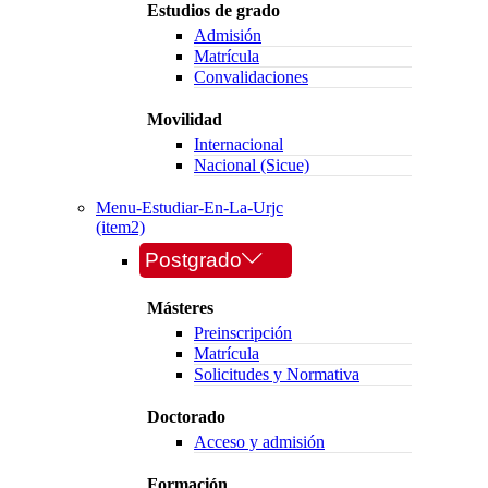
Estudios de grado
Admisión
Matrícula
Convalidaciones
Movilidad
Internacional
Nacional (Sicue)
Menu-Estudiar-En-La-Urjc
(item2)
Postgrado
Másteres
Preinscripción
Matrícula
Solicitudes y Normativa
Doctorado
Acceso y admisión
Formación