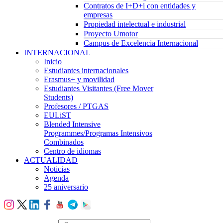
Contratos de I+D+i con entidades y
empresas
Propiedad intelectual e industrial
Proyecto Umotor
Campus de Excelencia Internacional
INTERNACIONAL
Inicio
Estudiantes internacionales
Erasmus+ y movilidad
Estudiantes Visitantes (Free Mover
Students)
Profesores / PTGAS
EULiST
Blended Intensive
Programmes/Programas Intensivos
Combinados
Centro de idiomas
ACTUALIDAD
Noticias
Agenda
25 aniversario