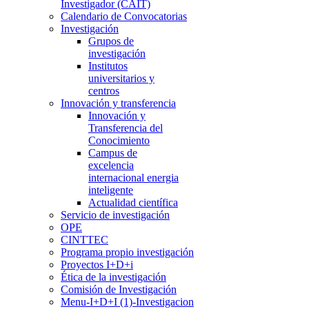
Investigador (CAIT)
Calendario de Convocatorias
Investigación
Grupos de
investigación
Institutos
universitarios y
centros
Innovación y transferencia
Innovación y
Transferencia del
Conocimiento
Campus de
excelencia
internacional energia
inteligente
Actualidad científica
Servicio de investigación
OPE
CINTTEC
Programa propio investigación
Proyectos I+D+i
Ética de la investigación
Comisión de Investigación
Menu-I+D+I (1)-Investigacion