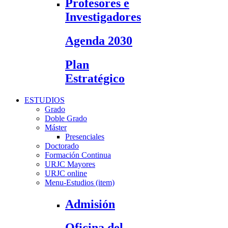
Profesores e
Investigadores
Agenda 2030
Plan
Estratégico
ESTUDIOS
Grado
Doble Grado
Máster
Presenciales
Doctorado
Formación Continua
URJC Mayores
URJC online
Menu-Estudios (item)
Admisión
Oficina del