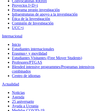
Convocatorias RRHH
Proyectos I+D+i
Programa propio investigación
Infraestruturas de apoyo a la investigación
Ética de la Investigación
Comisión de Investigación
UCC+i
Internacional
Inicio
Estudiantes internacionales
Erasmus+ y movilidad
Estudiantes Visitantes (Free Mover Students)
Profesores/PTGAS
Blended intensive programmes/Programas intensivos
combinados
Centro de idiomas
Actualidad
Noticias
Agenda
25 aniversario
Ayuda a Ucrania
Medidas COVID-19