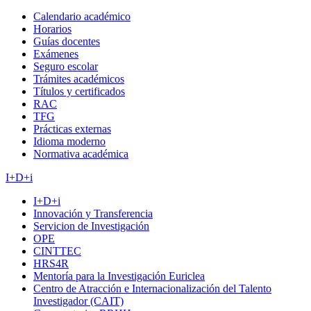
Calendario académico
Horarios
Guías docentes
Exámenes
Seguro escolar
Trámites académicos
Títulos y certificados
RAC
TFG
Prácticas externas
Idioma moderno
Normativa académica
I+D+i
I+D+i
Innovación y Transferencia
Servicion de Investigación
OPE
CINTTEC
HRS4R
Mentoría para la Investigación Euriclea
Centro de Atracción e Internacionalización del Talento
Investigador (CAIT)