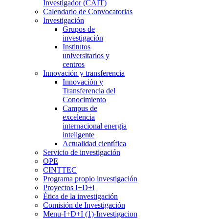
Investigador (CAIT)
Calendario de Convocatorias
Investigación
Grupos de
investigación
Institutos
universitarios y
centros
Innovación y transferencia
Innovación y
Transferencia del
Conocimiento
Campus de
excelencia
internacional energia
inteligente
Actualidad científica
Servicio de investigación
OPE
CINTTEC
Programa propio investigación
Proyectos I+D+i
Ética de la investigación
Comisión de Investigación
Menu-I+D+I (1)-Investigacion