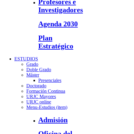
Profesores e
Investigadores
Agenda 2030
Plan
Estratégico
ESTUDIOS
Grado
Doble Grado
Máster
Presenciales
Doctorado
Formación Continua
URJC Mayores
URJC online
Menu-Estudios (item)
Admisión
Oficina del