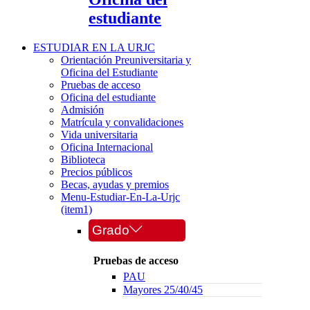
estudiante
ESTUDIAR EN LA URJC
Orientación Preuniversitaria y
Oficina del Estudiante
Pruebas de acceso
Oficina del estudiante
Admisión
Matrícula y convalidaciones
Vida universitaria
Oficina Internacional
Biblioteca
Precios públicos
Becas, ayudas y premios
Menu-Estudiar-En-La-Urjc
(item1)
Grado
Pruebas de acceso
PAU
Mayores 25/40/45