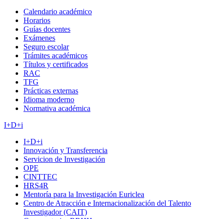
Calendario académico
Horarios
Guías docentes
Exámenes
Seguro escolar
Trámites académicos
Títulos y certificados
RAC
TFG
Prácticas externas
Idioma moderno
Normativa académica
I+D+i
I+D+i
Innovación y Transferencia
Servicion de Investigación
OPE
CINTTEC
HRS4R
Mentoría para la Investigación Euriclea
Centro de Atracción e Internacionalización del Talento
Investigador (CAIT)