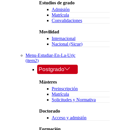
Estudios de grado
Admisión
Matrícula
Convalidaciones
Movilidad
Internacional
Nacional (Sicue)
Menu-Estudiar-En-La-Urjc
(item2)
Postgrado
Másteres
Preinscripción
Matrícula
Solicitudes y Normativa
Doctorado
Acceso y admisión
Formación