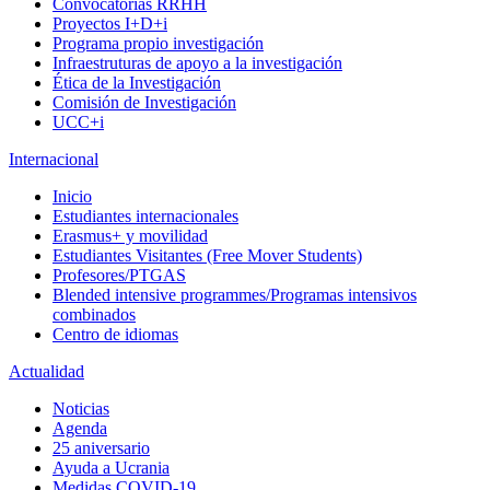
Convocatorias RRHH
Proyectos I+D+i
Programa propio investigación
Infraestruturas de apoyo a la investigación
Ética de la Investigación
Comisión de Investigación
UCC+i
Internacional
Inicio
Estudiantes internacionales
Erasmus+ y movilidad
Estudiantes Visitantes (Free Mover Students)
Profesores/PTGAS
Blended intensive programmes/Programas intensivos
combinados
Centro de idiomas
Actualidad
Noticias
Agenda
25 aniversario
Ayuda a Ucrania
Medidas COVID-19