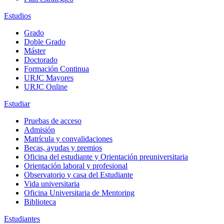
Estudios
Grado
Doble Grado
Máster
Doctorado
Formación Continua
URJC Mayores
URJC Online
Estudiar
Pruebas de acceso
Admisión
Matrícula y convalidaciones
Becas, ayudas y premios
Oficina del estudiante y Orientación preuniversitaria
Orientación laboral y profesional
Observatorio y casa del Estudiante
Vida universitaria
Oficina Universitaria de Mentoring
Biblioteca
Estudiantes