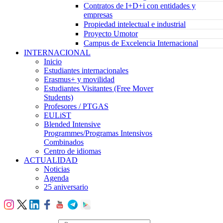
Contratos de I+D+i con entidades y
empresas
Propiedad intelectual e industrial
Proyecto Umotor
Campus de Excelencia Internacional
INTERNACIONAL
Inicio
Estudiantes internacionales
Erasmus+ y movilidad
Estudiantes Visitantes (Free Mover
Students)
Profesores / PTGAS
EULiST
Blended Intensive
Programmes/Programas Intensivos
Combinados
Centro de idiomas
ACTUALIDAD
Noticias
Agenda
25 aniversario