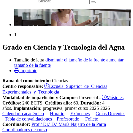
búsqueda
1
Grado en Ciencia y Tecnología del Agua
Tamaño de letra
disminuir el tamaño de la fuente
aumentar
tamaño de la fuente
Imprimir
Rama del conocimiento:
Ciencias
Escuela Superior de Ciencias
Centro responsable:
Experimentales y Tecnología
Móstoles
Modalidad de impartición y Campus:
Presencial -
Créditos:
240 ECTS.
Créditos año:
60.
Duración:
4
años.
Implantación:
progresiva, primer curso 2025-2026
Calendario académico
Horario
Exámenes
Guías Docentes
Tabla de convalidaciones
Profesorado
Folleto
Coordinador:
Prof.ª Dr.ª D.ª María Najarro de la Parra
Coordinadores de curso