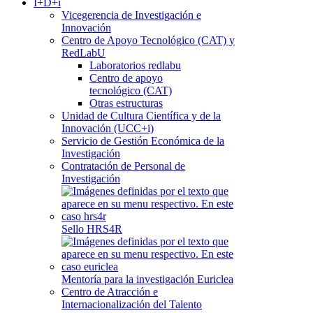
I+D+i
Vicegerencia de Investigación e
Innovación
Centro de Apoyo Tecnológico (CAT) y
RedLabU
Laboratorios redlabu
Centro de apoyo
tecnológico (CAT)
Otras estructuras
Unidad de Cultura Científica y de la
Innovación (UCC+i)
Servicio de Gestión Económica de la
Investigación
Contratación de Personal de
Investigación
Sello HRS4R
Mentoría para la investigación Euriclea
Centro de Atracción e
Internacionalización del Talento