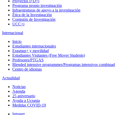
Proyectos I+D+i
Programa propio investigación
Infraestruturas de apoyo a la investigación
Ética de la Investigación
Comisión de Investigación
UCC+i
Internacional
Inicio
Estudiantes internacionales
Erasmus+ y movilidad
Estudiantes Visitantes (Free Mover Students)
Profesores/PTGAS
Blended intensive programmes/Programas intensivos combinad
Centro de idiomas
Actualidad
Noticias
Agenda
25 aniversario
Ayuda a Ucrania
Medidas COVID-19
Intranet