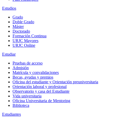
Estudios
Grado
Doble Grado
Máster
Doctorado
Formación Continua
URJC Mayores
URJC Online
Estudiar
Pruebas de acceso
Admisión
Matrícula y convalidaciones
Becas, ayudas y premios
Oficina del estudiante y Orientación preuniversitaria
Orientación laboral y profesional
Observatorio y casa del Estudiante
Vida universitaria
Oficina Universitaria de Mentoring
Biblioteca
Estudiantes