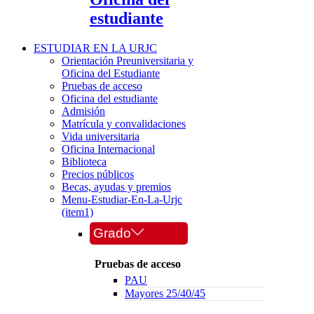
estudiante
ESTUDIAR EN LA URJC
Orientación Preuniversitaria y
Oficina del Estudiante
Pruebas de acceso
Oficina del estudiante
Admisión
Matrícula y convalidaciones
Vida universitaria
Oficina Internacional
Biblioteca
Precios públicos
Becas, ayudas y premios
Menu-Estudiar-En-La-Urjc
(item1)
Grado
Pruebas de acceso
PAU
Mayores 25/40/45