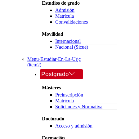
Estudios de grado
Admisión
Matrícula
Convalidaciones
Movilidad
Internacional
Nacional (Sicue)
Menu-Estudiar-En-La-Urjc
(item2)
Postgrado
Másteres
Preinscripción
Matrícula
Solicitudes y Normativa
Doctorado
Acceso y admisión
Formación