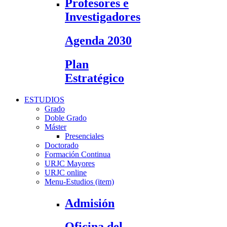
Profesores e
Investigadores
Agenda 2030
Plan
Estratégico
ESTUDIOS
Grado
Doble Grado
Máster
Presenciales
Doctorado
Formación Continua
URJC Mayores
URJC online
Menu-Estudios (item)
Admisión
Oficina del