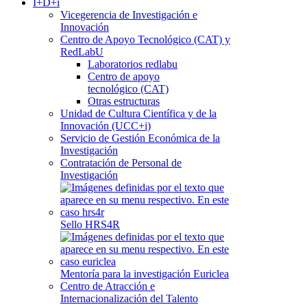
I+D+i
Vicegerencia de Investigación e
Innovación
Centro de Apoyo Tecnológico (CAT) y
RedLabU
Laboratorios redlabu
Centro de apoyo
tecnológico (CAT)
Otras estructuras
Unidad de Cultura Científica y de la
Innovación (UCC+i)
Servicio de Gestión Económica de la
Investigación
Contratación de Personal de
Investigación
Sello HRS4R
Mentoría para la investigación Euriclea
Centro de Atracción e
Internacionalización del Talento