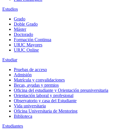
Estudios
Grado
Doble Grado
Máster
Doctorado
Formación Continua
URJC Mayores
URJC Online
Estudiar
Pruebas de acceso
Admisión
Matrícula y convalidaciones
Becas, ayudas y premios
Oficina del estudiante y Orientación preuniversitaria
Orientación laboral y profesional
Observatorio y casa del Estudiante
Vida universitaria
Oficina Universitaria de Mentoring
Biblioteca
Estudiantes