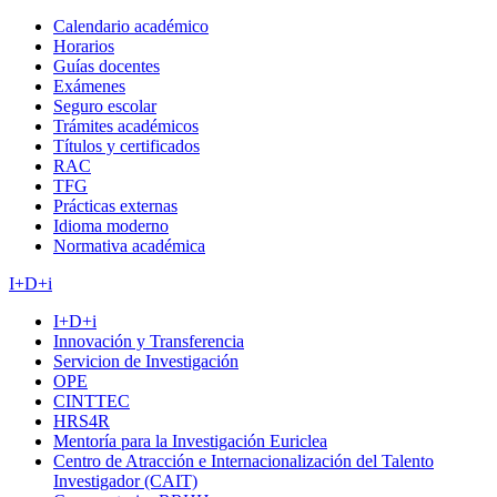
Calendario académico
Horarios
Guías docentes
Exámenes
Seguro escolar
Trámites académicos
Títulos y certificados
RAC
TFG
Prácticas externas
Idioma moderno
Normativa académica
I+D+i
I+D+i
Innovación y Transferencia
Servicion de Investigación
OPE
CINTTEC
HRS4R
Mentoría para la Investigación Euriclea
Centro de Atracción e Internacionalización del Talento
Investigador (CAIT)