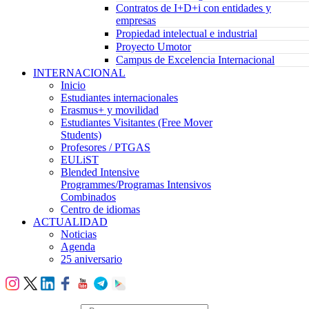
Contratos de I+D+i con entidades y
empresas
Propiedad intelectual e industrial
Proyecto Umotor
Campus de Excelencia Internacional
INTERNACIONAL
Inicio
Estudiantes internacionales
Erasmus+ y movilidad
Estudiantes Visitantes (Free Mover
Students)
Profesores / PTGAS
EULiST
Blended Intensive
Programmes/Programas Intensivos
Combinados
Centro de idiomas
ACTUALIDAD
Noticias
Agenda
25 aniversario