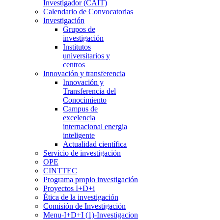
Investigador (CAIT)
Calendario de Convocatorias
Investigación
Grupos de
investigación
Institutos
universitarios y
centros
Innovación y transferencia
Innovación y
Transferencia del
Conocimiento
Campus de
excelencia
internacional energia
inteligente
Actualidad científica
Servicio de investigación
OPE
CINTTEC
Programa propio investigación
Proyectos I+D+i
Ética de la investigación
Comisión de Investigación
Menu-I+D+I (1)-Investigacion