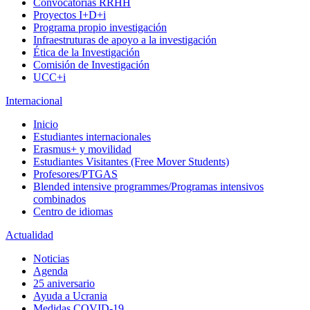
Convocatorias RRHH
Proyectos I+D+i
Programa propio investigación
Infraestruturas de apoyo a la investigación
Ética de la Investigación
Comisión de Investigación
UCC+i
Internacional
Inicio
Estudiantes internacionales
Erasmus+ y movilidad
Estudiantes Visitantes (Free Mover Students)
Profesores/PTGAS
Blended intensive programmes/Programas intensivos
combinados
Centro de idiomas
Actualidad
Noticias
Agenda
25 aniversario
Ayuda a Ucrania
Medidas COVID-19