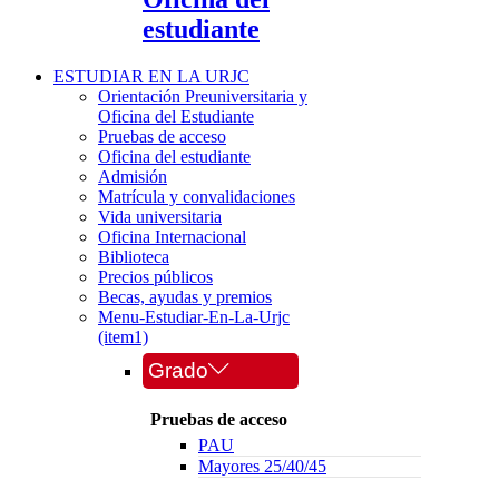
estudiante
ESTUDIAR EN LA URJC
Orientación Preuniversitaria y
Oficina del Estudiante
Pruebas de acceso
Oficina del estudiante
Admisión
Matrícula y convalidaciones
Vida universitaria
Oficina Internacional
Biblioteca
Precios públicos
Becas, ayudas y premios
Menu-Estudiar-En-La-Urjc
(item1)
Grado
Pruebas de acceso
PAU
Mayores 25/40/45