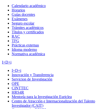
Calendario académico
Horarios
Guías docentes
Exámenes
Seguro escolar
Trámites académicos
Títulos y certificados
RAC
TFG
Prácticas externas
Idioma moderno
Normativa académica
I+D+i
I+D+i
Innovación y Transferencia
Servicion de Investigación
OPE
CINTTEC
HRS4R
Mentoría para la Investigación Euriclea
Centro de Atracción e Internacionalización del Talento
Investigador (CAIT)