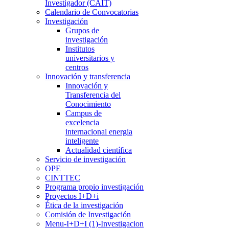
Investigador (CAIT)
Calendario de Convocatorias
Investigación
Grupos de
investigación
Institutos
universitarios y
centros
Innovación y transferencia
Innovación y
Transferencia del
Conocimiento
Campus de
excelencia
internacional energia
inteligente
Actualidad científica
Servicio de investigación
OPE
CINTTEC
Programa propio investigación
Proyectos I+D+i
Ética de la investigación
Comisión de Investigación
Menu-I+D+I (1)-Investigacion