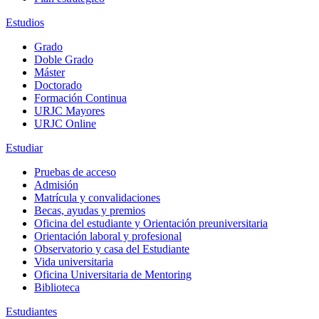
Estudios
Grado
Doble Grado
Máster
Doctorado
Formación Continua
URJC Mayores
URJC Online
Estudiar
Pruebas de acceso
Admisión
Matrícula y convalidaciones
Becas, ayudas y premios
Oficina del estudiante y Orientación preuniversitaria
Orientación laboral y profesional
Observatorio y casa del Estudiante
Vida universitaria
Oficina Universitaria de Mentoring
Biblioteca
Estudiantes