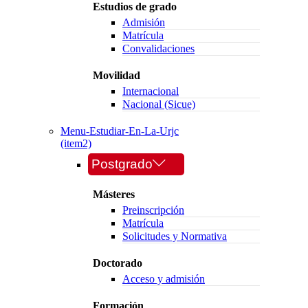
Estudios de grado
Admisión
Matrícula
Convalidaciones
Movilidad
Internacional
Nacional (Sicue)
Menu-Estudiar-En-La-Urjc
(item2)
Postgrado
Másteres
Preinscripción
Matrícula
Solicitudes y Normativa
Doctorado
Acceso y admisión
Formación