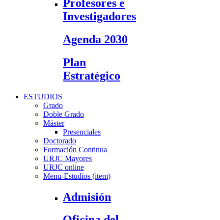
Profesores e
Investigadores
Agenda 2030
Plan
Estratégico
ESTUDIOS
Grado
Doble Grado
Máster
Presenciales
Doctorado
Formación Continua
URJC Mayores
URJC online
Menu-Estudios (item)
Admisión
Oficina del