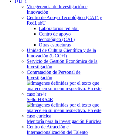
I+D+i
Vicegerencia de Investigación e
Innovación
Centro de Apoyo Tecnológico (CAT) y
RedLabU
Laboratorios redlabu
Centro de apoyo
tecnológico (CAT)
Otras estructuras
Unidad de Cultura Científica y de la
Innovación (UCC+i)
Servicio de Gestión Económica de la
Investigación
Contratación de Personal de
Investigación
Sello HRS4R
Mentoría para la investigación Euriclea
Centro de Atracción e
Internacionalización del Talento