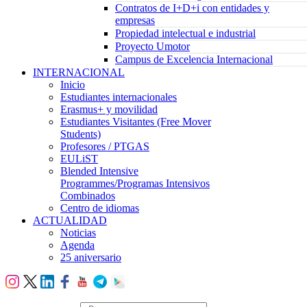
Contratos de I+D+i con entidades y
empresas
Propiedad intelectual e industrial
Proyecto Umotor
Campus de Excelencia Internacional
INTERNACIONAL
Inicio
Estudiantes internacionales
Erasmus+ y movilidad
Estudiantes Visitantes (Free Mover
Students)
Profesores / PTGAS
EULiST
Blended Intensive
Programmes/Programas Intensivos
Combinados
Centro de idiomas
ACTUALIDAD
Noticias
Agenda
25 aniversario