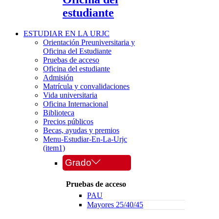
estudiante
ESTUDIAR EN LA URJC
Orientación Preuniversitaria y
Oficina del Estudiante
Pruebas de acceso
Oficina del estudiante
Admisión
Matrícula y convalidaciones
Vida universitaria
Oficina Internacional
Biblioteca
Precios públicos
Becas, ayudas y premios
Menu-Estudiar-En-La-Urjc
(item1)
Grado
Pruebas de acceso
PAU
Mayores 25/40/45