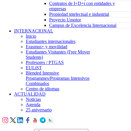
Contratos de I+D+i con entidades y
empresas
Propiedad intelectual e industrial
Proyecto Umotor
Campus de Excelencia Internacional
INTERNACIONAL
Inicio
Estudiantes internacionales
Erasmus+ y movilidad
Estudiantes Visitantes (Free Mover
Students)
Profesores / PTGAS
EULiST
Blended Intensive
Programmes/Programas Intensivos
Combinados
Centro de idiomas
ACTUALIDAD
Noticias
Agenda
25 aniversario