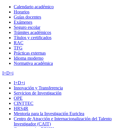
Calendario académico
Horarios
Guías docentes
Exámenes
Seguro escolar
Trámites académicos
Títulos y certificados
RAC
TFG
Prácticas externas
Idioma moderno
Normativa académica
I+D+i
I+D+i
Innovación y Transferencia
Servicion de Investigación
OPE
CINTTEC
HRS4R
Mentoría para la Investigación Euriclea
Centro de Atracción e Internacionalización del Talento
Investigador (CAIT)