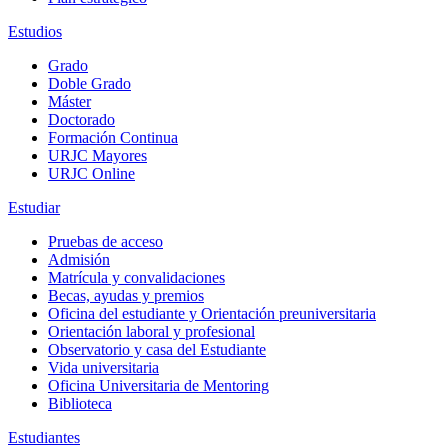
Estudios
Grado
Doble Grado
Máster
Doctorado
Formación Continua
URJC Mayores
URJC Online
Estudiar
Pruebas de acceso
Admisión
Matrícula y convalidaciones
Becas, ayudas y premios
Oficina del estudiante y Orientación preuniversitaria
Orientación laboral y profesional
Observatorio y casa del Estudiante
Vida universitaria
Oficina Universitaria de Mentoring
Biblioteca
Estudiantes