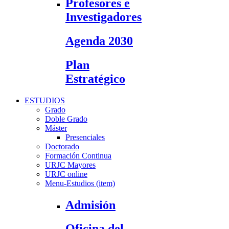
Profesores e
Investigadores
Agenda 2030
Plan
Estratégico
ESTUDIOS
Grado
Doble Grado
Máster
Presenciales
Doctorado
Formación Continua
URJC Mayores
URJC online
Menu-Estudios (item)
Admisión
Oficina del