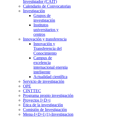
Investigador (CAIT)
Calendario de Convocatorias
Investigación
Grupos de
investigación
Institutos
universitarios y
centros
Innovación y transferencia
Innovación y
Transferencia del
Conocimiento
Campus de
excelencia
internacional energia
inteligente
Actualidad científica
Servicio de investigación
OPE
CINTTEC
Programa propio investigación
Proyectos I+D+i
Ética de la investigación
Comisión de Investigación
Menu-I+D+I (1)-Investigacion