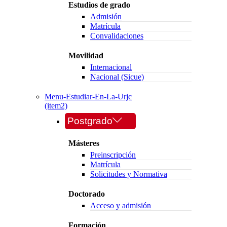
Estudios de grado
Admisión
Matrícula
Convalidaciones
Movilidad
Internacional
Nacional (Sicue)
Menu-Estudiar-En-La-Urjc
(item2)
Postgrado
Másteres
Preinscripción
Matrícula
Solicitudes y Normativa
Doctorado
Acceso y admisión
Formación