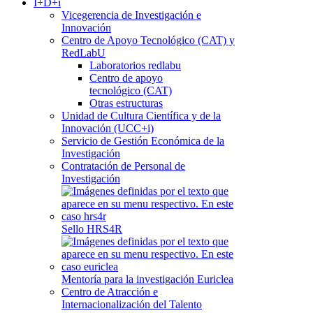
I+D+i
Vicegerencia de Investigación e
Innovación
Centro de Apoyo Tecnológico (CAT) y
RedLabU
Laboratorios redlabu
Centro de apoyo
tecnológico (CAT)
Otras estructuras
Unidad de Cultura Científica y de la
Innovación (UCC+i)
Servicio de Gestión Económica de la
Investigación
Contratación de Personal de
Investigación
Sello HRS4R
Mentoría para la investigación Euriclea
Centro de Atracción e
Internacionalización del Talento