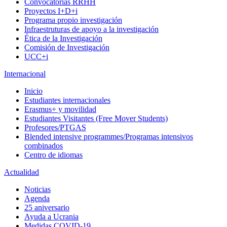
Convocatorias RRHH
Proyectos I+D+i
Programa propio investigación
Infraestruturas de apoyo a la investigación
Ética de la Investigación
Comisión de Investigación
UCC+i
Internacional
Inicio
Estudiantes internacionales
Erasmus+ y movilidad
Estudiantes Visitantes (Free Mover Students)
Profesores/PTGAS
Blended intensive programmes/Programas intensivos
combinados
Centro de idiomas
Actualidad
Noticias
Agenda
25 aniversario
Ayuda a Ucrania
Medidas COVID-19