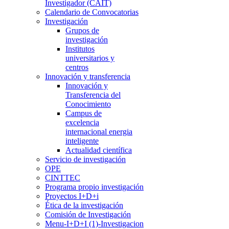
Investigador (CAIT)
Calendario de Convocatorias
Investigación
Grupos de
investigación
Institutos
universitarios y
centros
Innovación y transferencia
Innovación y
Transferencia del
Conocimiento
Campus de
excelencia
internacional energia
inteligente
Actualidad científica
Servicio de investigación
OPE
CINTTEC
Programa propio investigación
Proyectos I+D+i
Ética de la investigación
Comisión de Investigación
Menu-I+D+I (1)-Investigacion