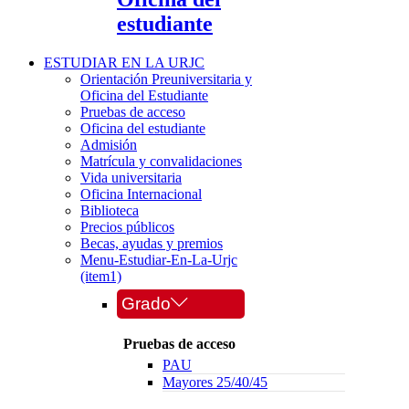
estudiante
ESTUDIAR EN LA URJC
Orientación Preuniversitaria y
Oficina del Estudiante
Pruebas de acceso
Oficina del estudiante
Admisión
Matrícula y convalidaciones
Vida universitaria
Oficina Internacional
Biblioteca
Precios públicos
Becas, ayudas y premios
Menu-Estudiar-En-La-Urjc
(item1)
Grado
Pruebas de acceso
PAU
Mayores 25/40/45