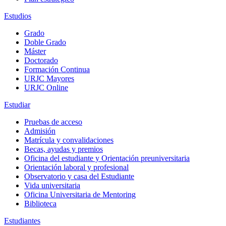
Estudios
Grado
Doble Grado
Máster
Doctorado
Formación Continua
URJC Mayores
URJC Online
Estudiar
Pruebas de acceso
Admisión
Matrícula y convalidaciones
Becas, ayudas y premios
Oficina del estudiante y Orientación preuniversitaria
Orientación laboral y profesional
Observatorio y casa del Estudiante
Vida universitaria
Oficina Universitaria de Mentoring
Biblioteca
Estudiantes