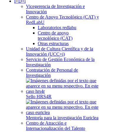
I+D+i
Vicegerencia de Investigación e
Innovación
Centro de Apoyo Tecnológico (CAT) y
RedLabU
Laboratorios redlabu
Centro de apoyo
tecnológico (CAT)
Otras estructuras
Unidad de Cultura Científica y de la
Innovación (UCC+i)
Servicio de Gestión Económica de la
Investigación
Contratación de Personal de
Investigación
Sello HRS4R
Mentoría para la investigación Euriclea
Centro de Atracción e
Internacionalización del Talento