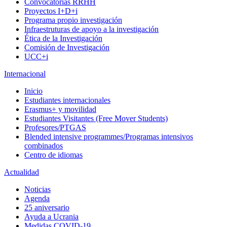
Convocatorias RRHH
Proyectos I+D+i
Programa propio investigación
Infraestruturas de apoyo a la investigación
Ética de la Investigación
Comisión de Investigación
UCC+i
Internacional
Inicio
Estudiantes internacionales
Erasmus+ y movilidad
Estudiantes Visitantes (Free Mover Students)
Profesores/PTGAS
Blended intensive programmes/Programas intensivos
combinados
Centro de idiomas
Actualidad
Noticias
Agenda
25 aniversario
Ayuda a Ucrania
Medidas COVID-19