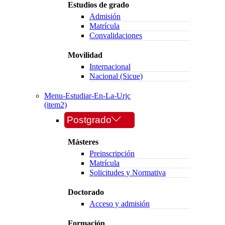
Estudios de grado
Admisión
Matrícula
Convalidaciones
Movilidad
Internacional
Nacional (Sicue)
Menu-Estudiar-En-La-Urjc
(item2)
Postgrado
Másteres
Preinscripción
Matrícula
Solicitudes y Normativa
Doctorado
Acceso y admisión
Formación