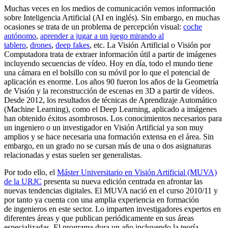
Muchas veces en los medios de comunicación vemos información
sobre Inteligencia Artificial (AI en inglés). Sin embargo, en muchas
ocasiones se trata de un problema de percepción visual:
coche
autónomo
,
aprender a jugar a un juego mirando al
tablero
,
drones
,
deep fakes
, etc. La Visión Artificial o Visión por
Computadora trata de extraer información útil a partir de imágenes
incluyendo secuencias de vídeo. Hoy en día, todo el mundo tiene
una cámara en el bolsillo con su móvil por lo que el potencial de
aplicación es enorme. Los años 90 fueron los años de la Geometría
de Visión y la reconstrucción de escenas en 3D a partir de vídeos.
Desde 2012, los resultados de técnicas de Aprendizaje Automático
(Machine Learning), como el Deep Learning, aplicado a imágenes
han obtenido éxitos asombrosos. Los conocimientos necesarios para
un ingeniero o un investigador en Visión Artificial ya son muy
amplios y se hace necesaria una formación extensa en el área. Sin
embargo, en un grado no se cursan más de una o dos asignaturas
relacionadas y estas suelen ser generalistas.
Por todo ello, el
Máster Universitario en Visión Artificial (MUVA)
de la URJC
presenta su nueva edición centrada en afrontar las
nuevas tendencias digitales. El MUVA nació en el curso 2010/11 y
por tanto ya cuenta con una amplia experiencia en formación
de ingenieros en este sector. Lo imparten investigadores expertos en
diferentes áreas y que publican periódicamente en sus áreas
especializadas. El programa dura un año incluyendo la teoría