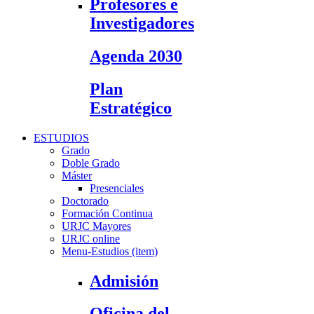
Profesores e
Investigadores
Agenda 2030
Plan
Estratégico
ESTUDIOS
Grado
Doble Grado
Máster
Presenciales
Doctorado
Formación Continua
URJC Mayores
URJC online
Menu-Estudios (item)
Admisión
Oficina del