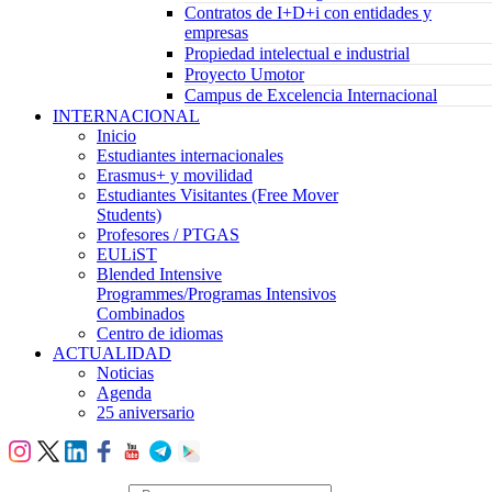
Contratos de I+D+i con entidades y
empresas
Propiedad intelectual e industrial
Proyecto Umotor
Campus de Excelencia Internacional
INTERNACIONAL
Inicio
Estudiantes internacionales
Erasmus+ y movilidad
Estudiantes Visitantes (Free Mover
Students)
Profesores / PTGAS
EULiST
Blended Intensive
Programmes/Programas Intensivos
Combinados
Centro de idiomas
ACTUALIDAD
Noticias
Agenda
25 aniversario