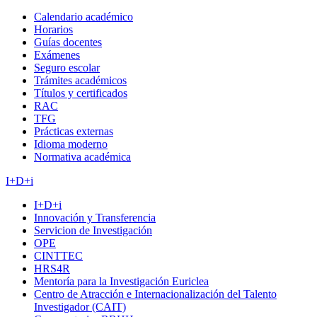
Calendario académico
Horarios
Guías docentes
Exámenes
Seguro escolar
Trámites académicos
Títulos y certificados
RAC
TFG
Prácticas externas
Idioma moderno
Normativa académica
I+D+i
I+D+i
Innovación y Transferencia
Servicion de Investigación
OPE
CINTTEC
HRS4R
Mentoría para la Investigación Euriclea
Centro de Atracción e Internacionalización del Talento
Investigador (CAIT)