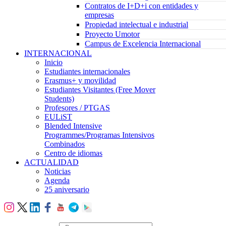
Contratos de I+D+i con entidades y
empresas
Propiedad intelectual e industrial
Proyecto Umotor
Campus de Excelencia Internacional
INTERNACIONAL
Inicio
Estudiantes internacionales
Erasmus+ y movilidad
Estudiantes Visitantes (Free Mover
Students)
Profesores / PTGAS
EULiST
Blended Intensive
Programmes/Programas Intensivos
Combinados
Centro de idiomas
ACTUALIDAD
Noticias
Agenda
25 aniversario