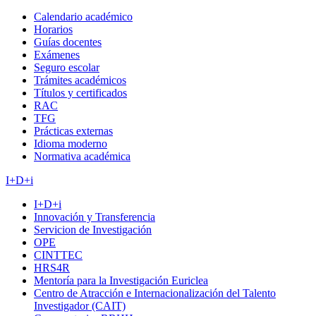
Calendario académico
Horarios
Guías docentes
Exámenes
Seguro escolar
Trámites académicos
Títulos y certificados
RAC
TFG
Prácticas externas
Idioma moderno
Normativa académica
I+D+i
I+D+i
Innovación y Transferencia
Servicion de Investigación
OPE
CINTTEC
HRS4R
Mentoría para la Investigación Euriclea
Centro de Atracción e Internacionalización del Talento
Investigador (CAIT)