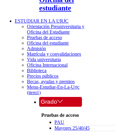
estudiante
ESTUDIAR EN LA URJC
Orientación Preuniversitaria y
Oficina del Estudiante
Pruebas de acceso
Oficina del estudiante
Admisión
Matrícula y convalidaciones
Vida universitaria
Oficina Internacional
Biblioteca
Precios públicos
Becas, ayudas y premios
Menu-Estudiar-En-La-Urjc
(item1)
Grado
Pruebas de acceso
PAU
Mayores 25/40/45