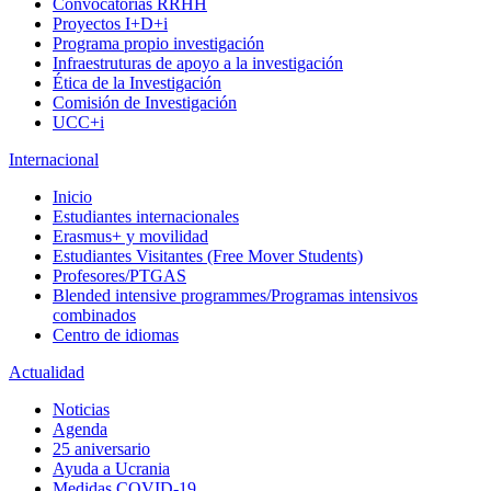
Convocatorias RRHH
Proyectos I+D+i
Programa propio investigación
Infraestruturas de apoyo a la investigación
Ética de la Investigación
Comisión de Investigación
UCC+i
Internacional
Inicio
Estudiantes internacionales
Erasmus+ y movilidad
Estudiantes Visitantes (Free Mover Students)
Profesores/PTGAS
Blended intensive programmes/Programas intensivos
combinados
Centro de idiomas
Actualidad
Noticias
Agenda
25 aniversario
Ayuda a Ucrania
Medidas COVID-19