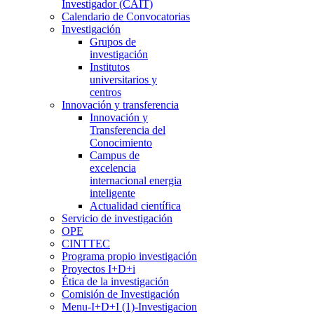
Investigador (CAIT)
Calendario de Convocatorias
Investigación
Grupos de
investigación
Institutos
universitarios y
centros
Innovación y transferencia
Innovación y
Transferencia del
Conocimiento
Campus de
excelencia
internacional energia
inteligente
Actualidad científica
Servicio de investigación
OPE
CINTTEC
Programa propio investigación
Proyectos I+D+i
Ética de la investigación
Comisión de Investigación
Menu-I+D+I (1)-Investigacion