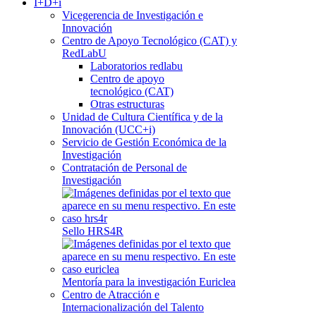
I+D+i
Vicegerencia de Investigación e
Innovación
Centro de Apoyo Tecnológico (CAT) y
RedLabU
Laboratorios redlabu
Centro de apoyo
tecnológico (CAT)
Otras estructuras
Unidad de Cultura Científica y de la
Innovación (UCC+i)
Servicio de Gestión Económica de la
Investigación
Contratación de Personal de
Investigación
Sello HRS4R
Mentoría para la investigación Euriclea
Centro de Atracción e
Internacionalización del Talento