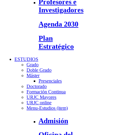
Profesores e
Investigadores
Agenda 2030
Plan
Estratégico
ESTUDIOS
Grado
Doble Grado
Máster
Presenciales
Doctorado
Formación Continua
URJC Mayores
URJC online
Menu-Estudios (item)
Admisión
Oficina del