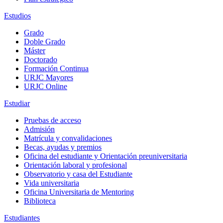
Estudios
Grado
Doble Grado
Máster
Doctorado
Formación Continua
URJC Mayores
URJC Online
Estudiar
Pruebas de acceso
Admisión
Matrícula y convalidaciones
Becas, ayudas y premios
Oficina del estudiante y Orientación preuniversitaria
Orientación laboral y profesional
Observatorio y casa del Estudiante
Vida universitaria
Oficina Universitaria de Mentoring
Biblioteca
Estudiantes