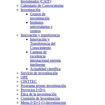
Investigador (CAIT)
Calendario de Convocatorias
Investigación
Grupos de
investigación
Institutos
universitarios y
centros
Innovación y transferencia
Innovación y
Transferencia del
Conocimiento
Campus de
excelencia
internacional energia
inteligente
Actualidad científica
Servicio de investigación
OPE
CINTTEC
Programa propio investigación
Proyectos I+D+i
Ética de la investigación
Comisión de Investigación
Menu-I+D+I (1)-Investigacion