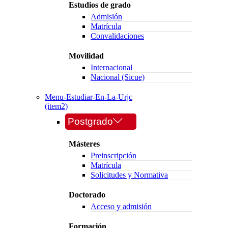
Estudios de grado
Admisión
Matrícula
Convalidaciones
Movilidad
Internacional
Nacional (Sicue)
Menu-Estudiar-En-La-Urjc
(item2)
Postgrado
Másteres
Preinscripción
Matrícula
Solicitudes y Normativa
Doctorado
Acceso y admisión
Formación