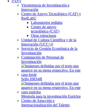
I+D+i
Vicegerencia de Investigación e
Innovación
Centro de Apoyo Tecnológico (CAT) y
RedLabU
Laboratorios redlabu
Centro de apoyo
tecnológico (CAT)
Otras estructuras
Unidad de Cultura Científica y de la
Innovación (UCC+i)
Servicio de Gestión Económica de la
Investigación
Contratación de Personal de
Investigación
Sello HRS4R
Mentoría para la investigación Euriclea
Centro de Atracción e
Internacionalización del Talento