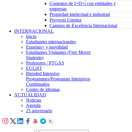
Contratos de I+D+i con entidades y
empresas
Propiedad intelectual e industrial
Proyecto Umotor
Campus de Excelencia Internacional
INTERNACIONAL
Inicio
Estudiantes internacionales
Erasmus+ y movilidad
Estudiantes Visitantes (Free Mover
Students)
Profesores / PTGAS
EULiST
Blended Intensive
Programmes/Programas Intensivos
Combinados
Centro de idiomas
ACTUALIDAD
Noticias
Agenda
25 aniversario