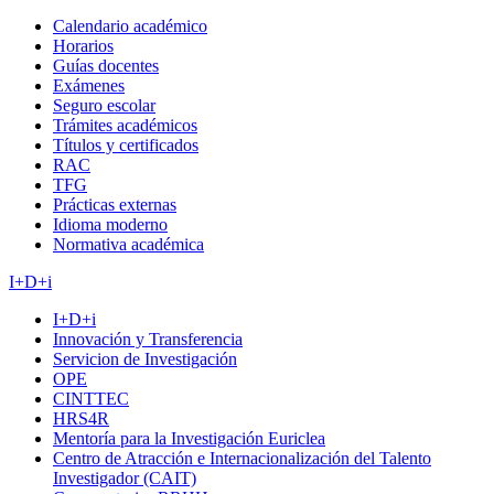
Calendario académico
Horarios
Guías docentes
Exámenes
Seguro escolar
Trámites académicos
Títulos y certificados
RAC
TFG
Prácticas externas
Idioma moderno
Normativa académica
I+D+i
I+D+i
Innovación y Transferencia
Servicion de Investigación
OPE
CINTTEC
HRS4R
Mentoría para la Investigación Euriclea
Centro de Atracción e Internacionalización del Talento
Investigador (CAIT)