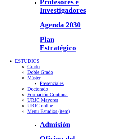
Profesores e
Investigadores
Agenda 2030
Plan
Estratégico
ESTUDIOS
Grado
Doble Grado
Máster
Presenciales
Doctorado
Formación Continua
URJC Mayores
URJC online
Menu-Estudios (item)
Admisión
Oficina del