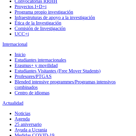
Convocatorias RRHH
Proyectos I+D+i
Programa propio investigación
Infraestruturas de apoyo a la investigación
Ética de la Investigación
Comisión de Investigación
UCC+i
Internacional
Inicio
Estudiantes internacionales
Erasmus+ y movilidad
Estudiantes Visitantes (Free Mover Students)
Profesores/PTGAS
Blended intensive programmes/Programas intensivos
combinados
Centro de idiomas
Actualidad
Noticias
Agenda
25 aniversario
Ayuda a Ucrania
Medidas COVID-19