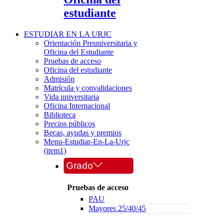
estudiante
ESTUDIAR EN LA URJC
Orientación Preuniversitaria y
Oficina del Estudiante
Pruebas de acceso
Oficina del estudiante
Admisión
Matrícula y convalidaciones
Vida universitaria
Oficina Internacional
Biblioteca
Precios públicos
Becas, ayudas y premios
Menu-Estudiar-En-La-Urjc
(item1)
Grado
Pruebas de acceso
PAU
Mayores 25/40/45