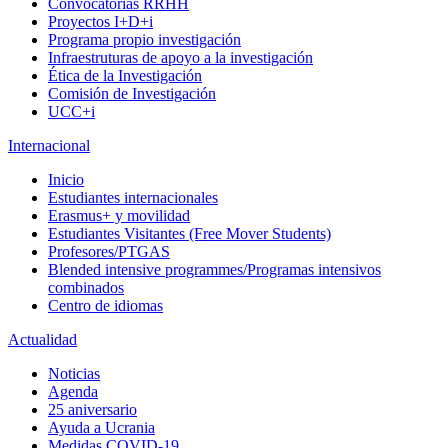
Convocatorias RRHH
Proyectos I+D+i
Programa propio investigación
Infraestruturas de apoyo a la investigación
Ética de la Investigación
Comisión de Investigación
UCC+i
Internacional
Inicio
Estudiantes internacionales
Erasmus+ y movilidad
Estudiantes Visitantes (Free Mover Students)
Profesores/PTGAS
Blended intensive programmes/Programas intensivos
combinados
Centro de idiomas
Actualidad
Noticias
Agenda
25 aniversario
Ayuda a Ucrania
Medidas COVID-19