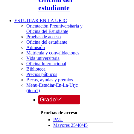
estudiante
ESTUDIAR EN LA URJC
Orientación Preuniversitaria y
Oficina del Estudiante
Pruebas de acceso
Oficina del estudiante
Admisión
Matrícula y convalidaciones
Vida universitaria
Oficina Internacional
Biblioteca
Precios públicos
Becas, ayudas y premios
Menu-Estudiar-En-La-Urjc
(item1)
Grado
Pruebas de acceso
PAU
Mayores 25/40/45