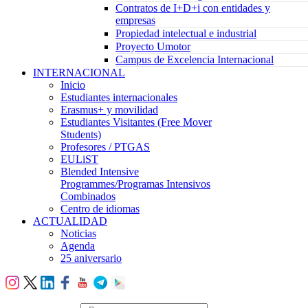
Contratos de I+D+i con entidades y
empresas
Propiedad intelectual e industrial
Proyecto Umotor
Campus de Excelencia Internacional
INTERNACIONAL
Inicio
Estudiantes internacionales
Erasmus+ y movilidad
Estudiantes Visitantes (Free Mover
Students)
Profesores / PTGAS
EULiST
Blended Intensive
Programmes/Programas Intensivos
Combinados
Centro de idiomas
ACTUALIDAD
Noticias
Agenda
25 aniversario