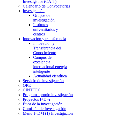
Investigador (CAIT)
Calendario de Convocatorias
Investigación
Grupos de
investigación
Institutos
universitarios y
centros
Innovación y transferencia
Innovación y
Transferencia del
Conocimiento
Campus de
excelencia
internacional energia
inteligente
Actualidad científica
Servicio de investigación
OPE
CINTTEC
Programa propio investigación
Proyectos I+D+i
Ética de la investigación
Comisión de Investigación
Menu-I+D+I (1)-Investigacion