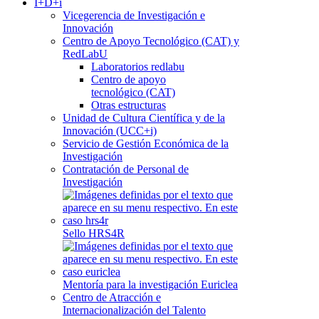
I+D+i
Vicegerencia de Investigación e
Innovación
Centro de Apoyo Tecnológico (CAT) y
RedLabU
Laboratorios redlabu
Centro de apoyo
tecnológico (CAT)
Otras estructuras
Unidad de Cultura Científica y de la
Innovación (UCC+i)
Servicio de Gestión Económica de la
Investigación
Contratación de Personal de
Investigación
Sello HRS4R
Mentoría para la investigación Euriclea
Centro de Atracción e
Internacionalización del Talento