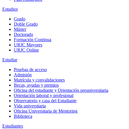
Estudios
Grado
Doble Grado
Máster
Doctorado
Formación Continua
URJC Mayores
URJC Online
Estudiar
Pruebas de acceso
Admisión
Matrícula y convalidaciones
Becas, ayudas y premios
Oficina del estudiante y Orientación preuniversitaria
Orientación laboral y profesional
Observatorio y casa del Estudiante
Vida universitaria
Oficina Universitaria de Mentoring
Biblioteca
Estudiantes