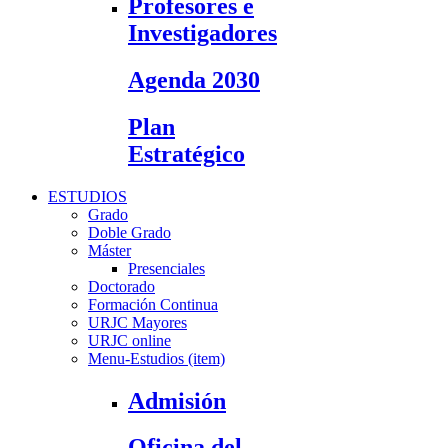
Profesores e
Investigadores
Agenda 2030
Plan
Estratégico
ESTUDIOS
Grado
Doble Grado
Máster
Presenciales
Doctorado
Formación Continua
URJC Mayores
URJC online
Menu-Estudios (item)
Admisión
Oficina del