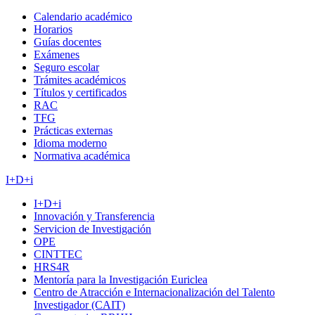
Calendario académico
Horarios
Guías docentes
Exámenes
Seguro escolar
Trámites académicos
Títulos y certificados
RAC
TFG
Prácticas externas
Idioma moderno
Normativa académica
I+D+i
I+D+i
Innovación y Transferencia
Servicion de Investigación
OPE
CINTTEC
HRS4R
Mentoría para la Investigación Euriclea
Centro de Atracción e Internacionalización del Talento
Investigador (CAIT)