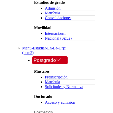
Estudios de grado
Admisión
Matrícula
Convalidaciones
Movilidad
Internacional
Nacional (Sicue)
Menu-Estudiar-En-La-Urjc
(item2)
Postgrado
Másteres
Preinscripción
Matrícula
Solicitudes y Normativa
Doctorado
Acceso y admisión
Formación