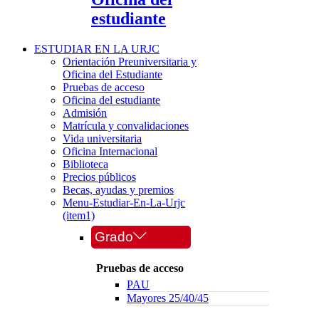
estudiante
ESTUDIAR EN LA URJC
Orientación Preuniversitaria y
Oficina del Estudiante
Pruebas de acceso
Oficina del estudiante
Admisión
Matrícula y convalidaciones
Vida universitaria
Oficina Internacional
Biblioteca
Precios públicos
Becas, ayudas y premios
Menu-Estudiar-En-La-Urjc
(item1)
Grado
Pruebas de acceso
PAU
Mayores 25/40/45