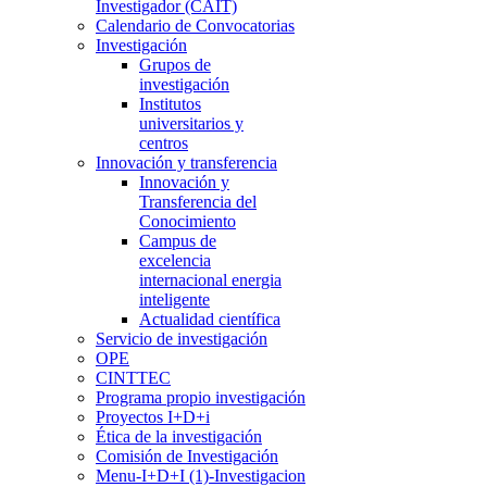
Investigador (CAIT)
Calendario de Convocatorias
Investigación
Grupos de
investigación
Institutos
universitarios y
centros
Innovación y transferencia
Innovación y
Transferencia del
Conocimiento
Campus de
excelencia
internacional energia
inteligente
Actualidad científica
Servicio de investigación
OPE
CINTTEC
Programa propio investigación
Proyectos I+D+i
Ética de la investigación
Comisión de Investigación
Menu-I+D+I (1)-Investigacion