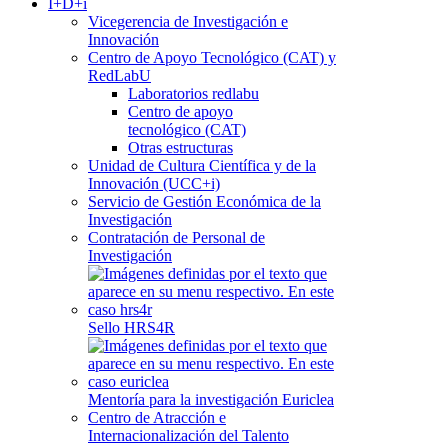
I+D+i
Vicegerencia de Investigación e
Innovación
Centro de Apoyo Tecnológico (CAT) y
RedLabU
Laboratorios redlabu
Centro de apoyo
tecnológico (CAT)
Otras estructuras
Unidad de Cultura Científica y de la
Innovación (UCC+i)
Servicio de Gestión Económica de la
Investigación
Contratación de Personal de
Investigación
Sello HRS4R
Mentoría para la investigación Euriclea
Centro de Atracción e
Internacionalización del Talento