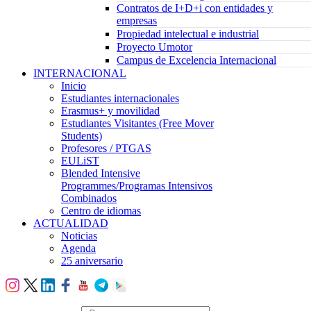
Contratos de I+D+i con entidades y
empresas
Propiedad intelectual e industrial
Proyecto Umotor
Campus de Excelencia Internacional
INTERNACIONAL
Inicio
Estudiantes internacionales
Erasmus+ y movilidad
Estudiantes Visitantes (Free Mover
Students)
Profesores / PTGAS
EULiST
Blended Intensive
Programmes/Programas Intensivos
Combinados
Centro de idiomas
ACTUALIDAD
Noticias
Agenda
25 aniversario