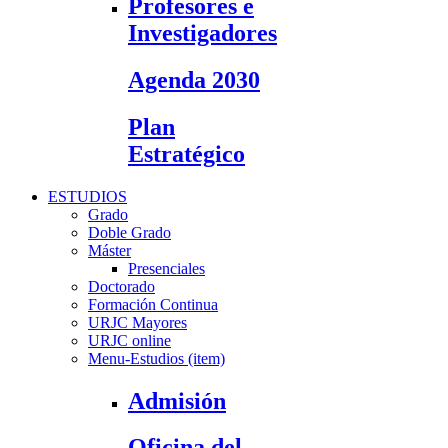
Profesores e
Investigadores
Agenda 2030
Plan
Estratégico
ESTUDIOS
Grado
Doble Grado
Máster
Presenciales
Doctorado
Formación Continua
URJC Mayores
URJC online
Menu-Estudios (item)
Admisión
Oficina del