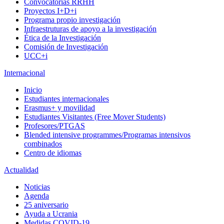
Convocatorias RRHH
Proyectos I+D+i
Programa propio investigación
Infraestruturas de apoyo a la investigación
Ética de la Investigación
Comisión de Investigación
UCC+i
Internacional
Inicio
Estudiantes internacionales
Erasmus+ y movilidad
Estudiantes Visitantes (Free Mover Students)
Profesores/PTGAS
Blended intensive programmes/Programas intensivos
combinados
Centro de idiomas
Actualidad
Noticias
Agenda
25 aniversario
Ayuda a Ucrania
Medidas COVID-19