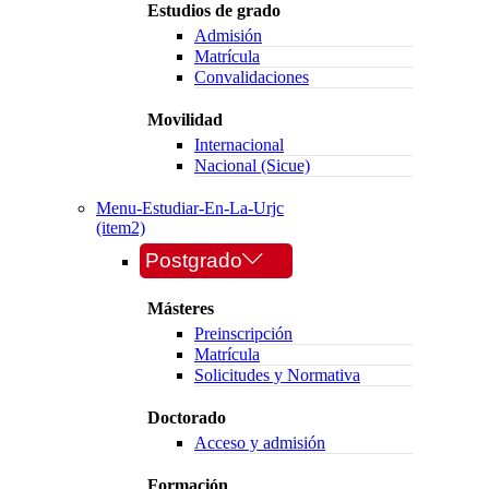
Estudios de grado
Admisión
Matrícula
Convalidaciones
Movilidad
Internacional
Nacional (Sicue)
Menu-Estudiar-En-La-Urjc
(item2)
Postgrado
Másteres
Preinscripción
Matrícula
Solicitudes y Normativa
Doctorado
Acceso y admisión
Formación