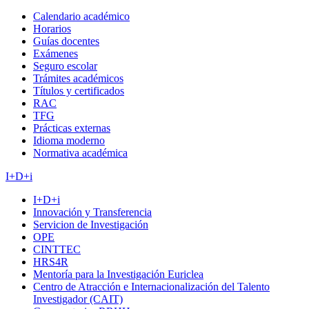
Calendario académico
Horarios
Guías docentes
Exámenes
Seguro escolar
Trámites académicos
Títulos y certificados
RAC
TFG
Prácticas externas
Idioma moderno
Normativa académica
I+D+i
I+D+i
Innovación y Transferencia
Servicion de Investigación
OPE
CINTTEC
HRS4R
Mentoría para la Investigación Euriclea
Centro de Atracción e Internacionalización del Talento
Investigador (CAIT)