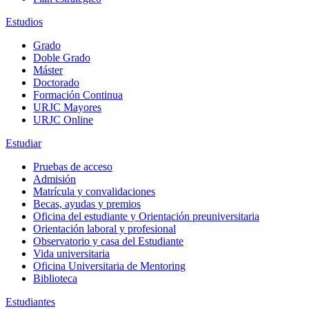
Estudios
Grado
Doble Grado
Máster
Doctorado
Formación Continua
URJC Mayores
URJC Online
Estudiar
Pruebas de acceso
Admisión
Matrícula y convalidaciones
Becas, ayudas y premios
Oficina del estudiante y Orientación preuniversitaria
Orientación laboral y profesional
Observatorio y casa del Estudiante
Vida universitaria
Oficina Universitaria de Mentoring
Biblioteca
Estudiantes