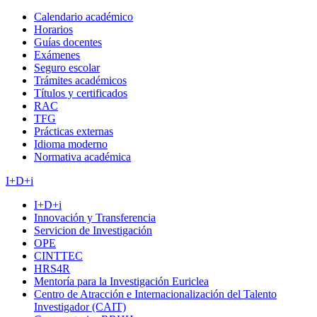
Calendario académico
Horarios
Guías docentes
Exámenes
Seguro escolar
Trámites académicos
Títulos y certificados
RAC
TFG
Prácticas externas
Idioma moderno
Normativa académica
I+D+i
I+D+i
Innovación y Transferencia
Servicion de Investigación
OPE
CINTTEC
HRS4R
Mentoría para la Investigación Euriclea
Centro de Atracción e Internacionalización del Talento
Investigador (CAIT)