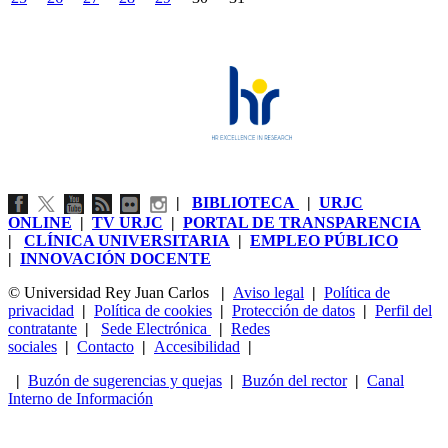
|
BIBLIOTECA
|
URJC
ONLINE
|
TV URJC
|
PORTAL DE TRANSPARENCIA
|
CLÍNICA UNIVERSITARIA
|
EMPLEO PÚBLICO
|
INNOVACIÓN DOCENTE
© Universidad Rey Juan Carlos
|
Aviso legal
|
Política de
privacidad
|
Política de cookies
|
Protección de datos
|
Perfil del
contratante
|
Sede Electrónica
|
Redes
sociales
|
Contacto
|
Accesibilidad
|
|
Buzón de sugerencias y quejas
|
Buzón del rector
|
Canal
Interno de Información