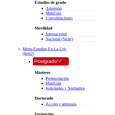
Estudios de grado
Admisión
Matrícula
Convalidaciones
Movilidad
Internacional
Nacional (Sicue)
Menu-Estudiar-En-La-Urjc
(item2)
Postgrado
Másteres
Preinscripción
Matrícula
Solicitudes y Normativa
Doctorado
Acceso y admisión
Formación