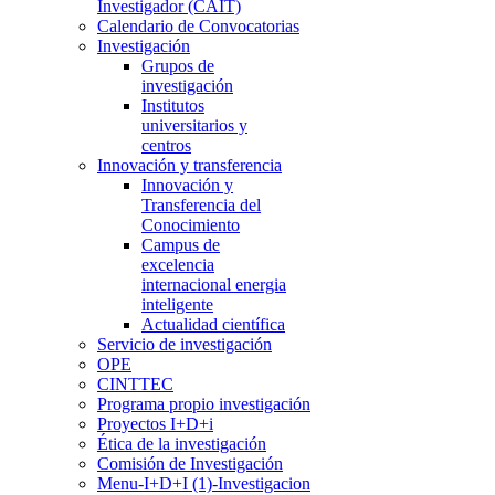
Investigador (CAIT)
Calendario de Convocatorias
Investigación
Grupos de
investigación
Institutos
universitarios y
centros
Innovación y transferencia
Innovación y
Transferencia del
Conocimiento
Campus de
excelencia
internacional energia
inteligente
Actualidad científica
Servicio de investigación
OPE
CINTTEC
Programa propio investigación
Proyectos I+D+i
Ética de la investigación
Comisión de Investigación
Menu-I+D+I (1)-Investigacion