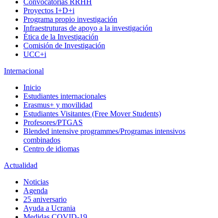
Convocatorias RRHH
Proyectos I+D+i
Programa propio investigación
Infraestruturas de apoyo a la investigación
Ética de la Investigación
Comisión de Investigación
UCC+i
Internacional
Inicio
Estudiantes internacionales
Erasmus+ y movilidad
Estudiantes Visitantes (Free Mover Students)
Profesores/PTGAS
Blended intensive programmes/Programas intensivos
combinados
Centro de idiomas
Actualidad
Noticias
Agenda
25 aniversario
Ayuda a Ucrania
Medidas COVID-19