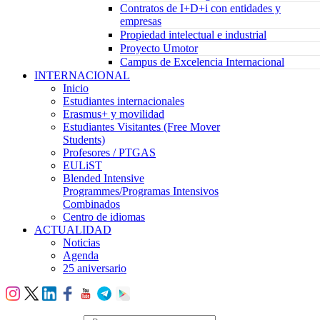
Contratos de I+D+i con entidades y
empresas
Propiedad intelectual e industrial
Proyecto Umotor
Campus de Excelencia Internacional
INTERNACIONAL
Inicio
Estudiantes internacionales
Erasmus+ y movilidad
Estudiantes Visitantes (Free Mover
Students)
Profesores / PTGAS
EULiST
Blended Intensive
Programmes/Programas Intensivos
Combinados
Centro de idiomas
ACTUALIDAD
Noticias
Agenda
25 aniversario