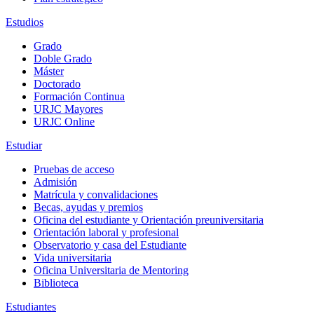
Estudios
Grado
Doble Grado
Máster
Doctorado
Formación Continua
URJC Mayores
URJC Online
Estudiar
Pruebas de acceso
Admisión
Matrícula y convalidaciones
Becas, ayudas y premios
Oficina del estudiante y Orientación preuniversitaria
Orientación laboral y profesional
Observatorio y casa del Estudiante
Vida universitaria
Oficina Universitaria de Mentoring
Biblioteca
Estudiantes