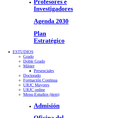
Profesores e
Investigadores
Agenda 2030
Plan
Estratégico
ESTUDIOS
Grado
Doble Grado
Máster
Presenciales
Doctorado
Formación Continua
URJC Mayores
URJC online
Menu-Estudios (item)
Admisión
Oficina del