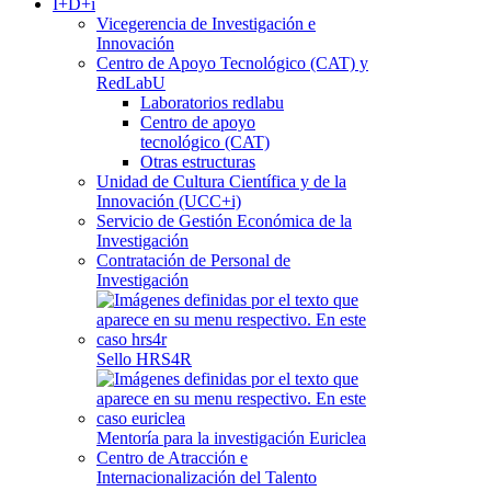
I+D+i
Vicegerencia de Investigación e
Innovación
Centro de Apoyo Tecnológico (CAT) y
RedLabU
Laboratorios redlabu
Centro de apoyo
tecnológico (CAT)
Otras estructuras
Unidad de Cultura Científica y de la
Innovación (UCC+i)
Servicio de Gestión Económica de la
Investigación
Contratación de Personal de
Investigación
Sello HRS4R
Mentoría para la investigación Euriclea
Centro de Atracción e
Internacionalización del Talento