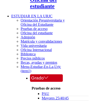
estudiante
ESTUDIAR EN LA URJC
Orientación Preuniversitaria y
Oficina del Estudiante
Pruebas de acceso
Oficina del estudiante
Admisión
Matrícula y convalidaciones
Vida universitaria
Oficina Internacional
Biblioteca
Precios públicos
Becas, ayudas y premios
Menu-Estudiar-En-La-Urjc
(item1)
Grado
Pruebas de acceso
PAU
Mayores 25/40/45