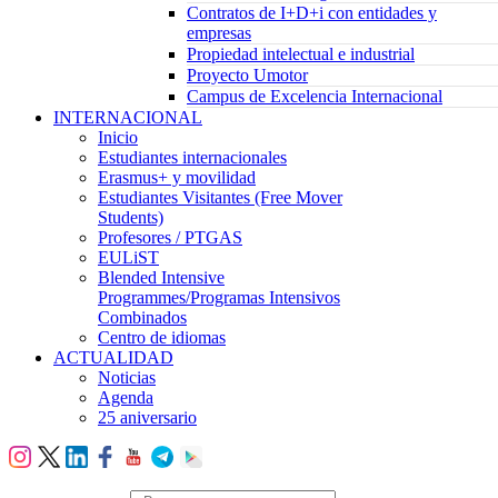
Contratos de I+D+i con entidades y
empresas
Propiedad intelectual e industrial
Proyecto Umotor
Campus de Excelencia Internacional
INTERNACIONAL
Inicio
Estudiantes internacionales
Erasmus+ y movilidad
Estudiantes Visitantes (Free Mover
Students)
Profesores / PTGAS
EULiST
Blended Intensive
Programmes/Programas Intensivos
Combinados
Centro de idiomas
ACTUALIDAD
Noticias
Agenda
25 aniversario