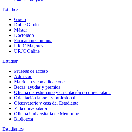
Estudios
Grado
Doble Grado
Máster
Doctorado
Formación Continua
URJC Mayores
URJC Online
Estudiar
Pruebas de acceso
Admisión
Matrícula y convalidaciones
Becas, ayudas y premios
Oficina del estudiante y Orientación preuniversitaria
Orientación laboral y profesional
Observatorio y casa del Estudiante
Vida universitaria
Oficina Universitaria de Mentoring
Biblioteca
Estudiantes