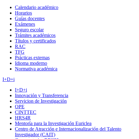
Calendario académico
Horarios
Guías docentes
Exámenes
Seguro escolar
Trámites académicos
Títulos y certificados
RAC
TFG
Prácticas externas
Idioma moderno
Normativa académica
I+D+i
I+D+i
Innovación y Transferencia
Servicion de Investigación
OPE
CINTTEC
HRS4R
Mentoría para la Investigación Euriclea
Centro de Atracción e Internacionalización del Talento
Investigador (CAIT)