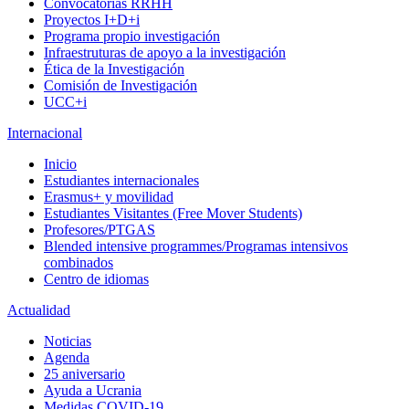
Convocatorias RRHH
Proyectos I+D+i
Programa propio investigación
Infraestruturas de apoyo a la investigación
Ética de la Investigación
Comisión de Investigación
UCC+i
Internacional
Inicio
Estudiantes internacionales
Erasmus+ y movilidad
Estudiantes Visitantes (Free Mover Students)
Profesores/PTGAS
Blended intensive programmes/Programas intensivos
combinados
Centro de idiomas
Actualidad
Noticias
Agenda
25 aniversario
Ayuda a Ucrania
Medidas COVID-19