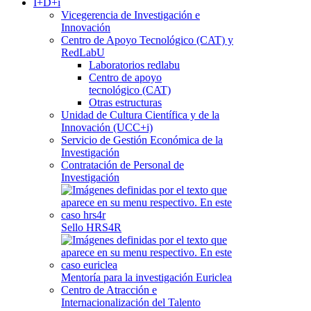
I+D+i
Vicegerencia de Investigación e
Innovación
Centro de Apoyo Tecnológico (CAT) y
RedLabU
Laboratorios redlabu
Centro de apoyo
tecnológico (CAT)
Otras estructuras
Unidad de Cultura Científica y de la
Innovación (UCC+i)
Servicio de Gestión Económica de la
Investigación
Contratación de Personal de
Investigación
Sello HRS4R
Mentoría para la investigación Euriclea
Centro de Atracción e
Internacionalización del Talento