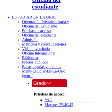
estudiante
ESTUDIAR EN LA URJC
Orientación Preuniversitaria y
Oficina del Estudiante
Pruebas de acceso
Oficina del estudiante
Admisión
Matrícula y convalidaciones
Vida universitaria
Oficina Internacional
Biblioteca
Precios públicos
Becas, ayudas y premios
Menu-Estudiar-En-La-Urjc
(item1)
Grado
Pruebas de acceso
PAU
Mayores 25/40/45