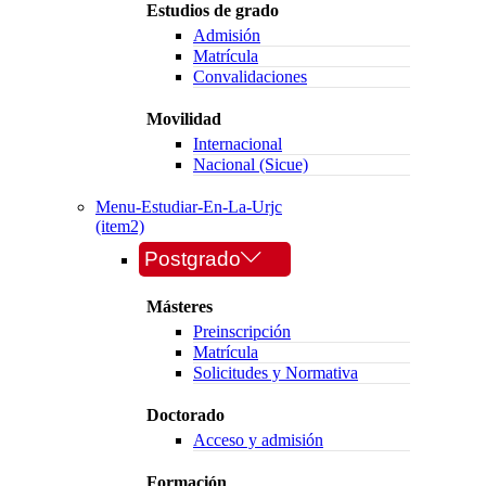
Estudios de grado
Admisión
Matrícula
Convalidaciones
Movilidad
Internacional
Nacional (Sicue)
Menu-Estudiar-En-La-Urjc
(item2)
Postgrado
Másteres
Preinscripción
Matrícula
Solicitudes y Normativa
Doctorado
Acceso y admisión
Formación