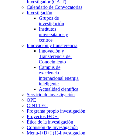
Investigador (CAIT)
Calendario de Convocatorias
Investigación
Grupos de
investigación
Institutos
universitarios y
centros
Innovación y transferencia
Innovación y
Transferencia del
Conocimiento
Campus de
excelencia
internacional energia
inteligente
Actualidad científica
Servicio de investigación
OPE
CINTTEC
Programa propio investigación
Proyectos I+D+i
Ética de la investigación
Comisión de Investigación
Menu-I+D+I (1)-Investigacion