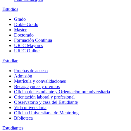
Estudios
Grado
Doble Grado
Máster
Doctorado
Formación Continua
URJC Mayores
URJC Online
Estudiar
Pruebas de acceso
Admisión
Matrícula y convalidaciones
Becas, ayudas y premios
Oficina del estudiante y Orientación preuniversitaria
Orientación laboral y profesional
Observatorio y casa del Estudiante
Vida universitaria
Oficina Universitaria de Mentoring
Biblioteca
Estudiantes