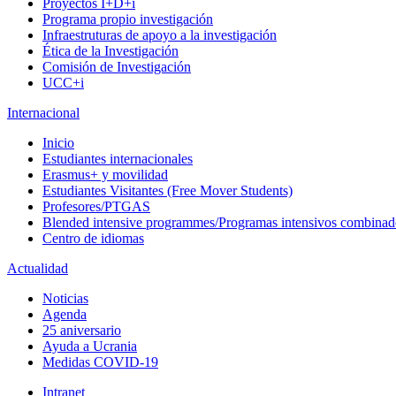
Proyectos I+D+i
Programa propio investigación
Infraestruturas de apoyo a la investigación
Ética de la Investigación
Comisión de Investigación
UCC+i
Internacional
Inicio
Estudiantes internacionales
Erasmus+ y movilidad
Estudiantes Visitantes (Free Mover Students)
Profesores/PTGAS
Blended intensive programmes/Programas intensivos combinad
Centro de idiomas
Actualidad
Noticias
Agenda
25 aniversario
Ayuda a Ucrania
Medidas COVID-19
Intranet