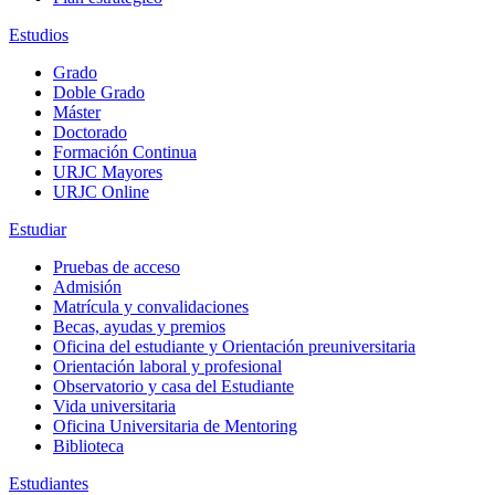
Estudios
Grado
Doble Grado
Máster
Doctorado
Formación Continua
URJC Mayores
URJC Online
Estudiar
Pruebas de acceso
Admisión
Matrícula y convalidaciones
Becas, ayudas y premios
Oficina del estudiante y Orientación preuniversitaria
Orientación laboral y profesional
Observatorio y casa del Estudiante
Vida universitaria
Oficina Universitaria de Mentoring
Biblioteca
Estudiantes