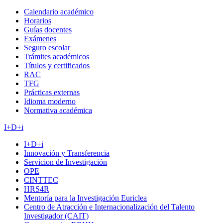
Calendario académico
Horarios
Guías docentes
Exámenes
Seguro escolar
Trámites académicos
Títulos y certificados
RAC
TFG
Prácticas externas
Idioma moderno
Normativa académica
I+D+i
I+D+i
Innovación y Transferencia
Servicion de Investigación
OPE
CINTTEC
HRS4R
Mentoría para la Investigación Euriclea
Centro de Atracción e Internacionalización del Talento
Investigador (CAIT)