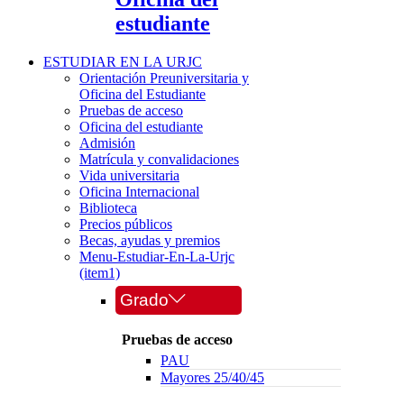
estudiante
ESTUDIAR EN LA URJC
Orientación Preuniversitaria y
Oficina del Estudiante
Pruebas de acceso
Oficina del estudiante
Admisión
Matrícula y convalidaciones
Vida universitaria
Oficina Internacional
Biblioteca
Precios públicos
Becas, ayudas y premios
Menu-Estudiar-En-La-Urjc
(item1)
Grado
Pruebas de acceso
PAU
Mayores 25/40/45