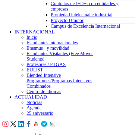
Contratos de I+D+i con entidades y
empresas
Propiedad intelectual e industrial
Proyecto Umotor
Campus de Excelencia Internacional
INTERNACIONAL
Inicio
Estudiantes internacionales
Erasmus+ y movilidad
Estudiantes Visitantes (Free Mover
Students)
Profesores / PTGAS
EULiST
Blended Intensive
Programmes/Programas Intensivos
Combinados
Centro de idiomas
ACTUALIDAD
Noticias
Agenda
25 aniversario