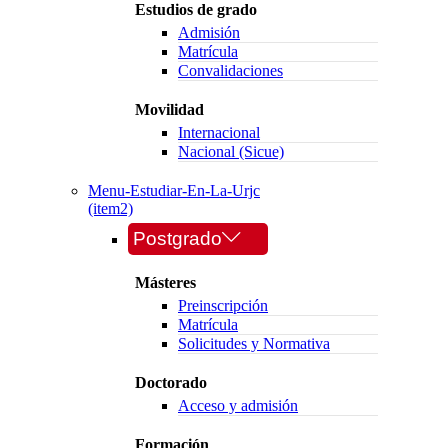
Estudios de grado
Admisión
Matrícula
Convalidaciones
Movilidad
Internacional
Nacional (Sicue)
Menu-Estudiar-En-La-Urjc
(item2)
Postgrado
Másteres
Preinscripción
Matrícula
Solicitudes y Normativa
Doctorado
Acceso y admisión
Formación