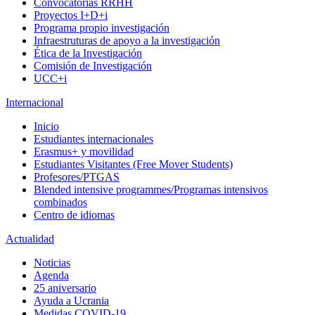
Convocatorias RRHH
Proyectos I+D+i
Programa propio investigación
Infraestruturas de apoyo a la investigación
Ética de la Investigación
Comisión de Investigación
UCC+i
Internacional
Inicio
Estudiantes internacionales
Erasmus+ y movilidad
Estudiantes Visitantes (Free Mover Students)
Profesores/PTGAS
Blended intensive programmes/Programas intensivos
combinados
Centro de idiomas
Actualidad
Noticias
Agenda
25 aniversario
Ayuda a Ucrania
Medidas COVID-19