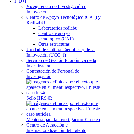
I+D+i
Vicegerencia de Investigación e
Innovación
Centro de Apoyo Tecnológico (CAT) y
RedLabU
Laboratorios redlabu
Centro de apoyo
tecnológico (CAT)
Otras estructuras
Unidad de Cultura Científica y de la
Innovación (UCC+i)
Servicio de Gestión Económica de la
Investigación
Contratación de Personal de
Investigación
Sello HRS4R
Mentoría para la investigación Euriclea
Centro de Atracción e
Internacionalización del Talento