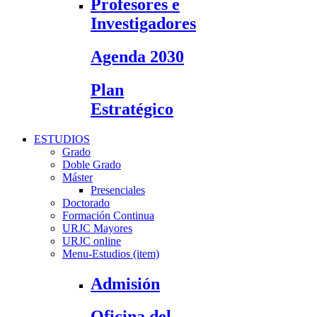
Profesores e
Investigadores
Agenda 2030
Plan
Estratégico
ESTUDIOS
Grado
Doble Grado
Máster
Presenciales
Doctorado
Formación Continua
URJC Mayores
URJC online
Menu-Estudios (item)
Admisión
Oficina del