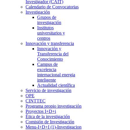
Investigador (CAIT)
Calendario de Convocatorias
Investigación
Grupos de
investigación
Institutos
universitarios y
centros
Innovación y transferencia
Innovación y
Transferencia del
Conocimiento
Campus de
excelencia
internacional energia
inteligente
Actualidad científica
Servicio de investigación
OPE
CINTTEC
Programa propio investigación
Proyectos I+D+i
Ética de la investigación
Comisión de Investigación
Menu-I+D+I (1)-Investigacion