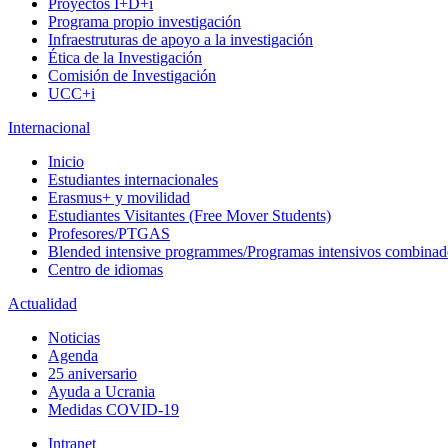
Proyectos I+D+i
Programa propio investigación
Infraestruturas de apoyo a la investigación
Ética de la Investigación
Comisión de Investigación
UCC+i
Internacional
Inicio
Estudiantes internacionales
Erasmus+ y movilidad
Estudiantes Visitantes (Free Mover Students)
Profesores/PTGAS
Blended intensive programmes/Programas intensivos combinad
Centro de idiomas
Actualidad
Noticias
Agenda
25 aniversario
Ayuda a Ucrania
Medidas COVID-19
Intranet