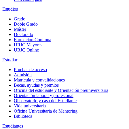
Estudios
Grado
Doble Grado
Máster
Doctorado
Formación Continua
URJC Mayores
URJC Online
Estudiar
Pruebas de acceso
Admisión
Matrícula y convalidaciones
Becas, ayudas y premios
Oficina del estudiante y Orientación preuniversitaria
Orientación laboral y profesional
Observatorio y casa del Estudiante
Vida universitaria
Oficina Universitaria de Mentoring
Biblioteca
Estudiantes