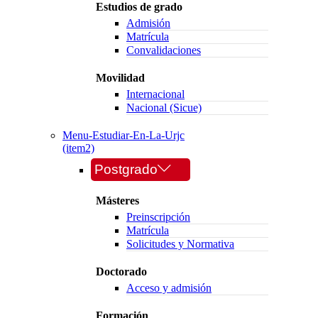
Estudios de grado
Admisión
Matrícula
Convalidaciones
Movilidad
Internacional
Nacional (Sicue)
Menu-Estudiar-En-La-Urjc
(item2)
Postgrado
Másteres
Preinscripción
Matrícula
Solicitudes y Normativa
Doctorado
Acceso y admisión
Formación