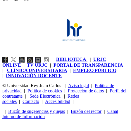
|
BIBLIOTECA
|
URJC
ONLINE
|
TV URJC
|
PORTAL DE TRANSPARENCIA
|
CLÍNICA UNIVERSITARIA
|
EMPLEO PÚBLICO
|
INNOVACIÓN DOCENTE
© Universidad Rey Juan Carlos
|
Aviso legal
|
Política de
privacidad
|
Política de cookies
|
Protección de datos
|
Perfil del
contratante
|
Sede Electrónica
|
Redes
sociales
|
Contacto
|
Accesibilidad
|
|
Buzón de sugerencias y quejas
|
Buzón del rector
|
Canal
Interno de Información