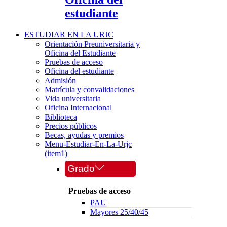
estudiante
ESTUDIAR EN LA URJC
Orientación Preuniversitaria y
Oficina del Estudiante
Pruebas de acceso
Oficina del estudiante
Admisión
Matrícula y convalidaciones
Vida universitaria
Oficina Internacional
Biblioteca
Precios públicos
Becas, ayudas y premios
Menu-Estudiar-En-La-Urjc
(item1)
Grado
Pruebas de acceso
PAU
Mayores 25/40/45