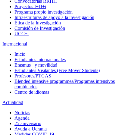
Convocatorias RRHH
Proyectos I+D+i
Programa propio investigación
Infraestruturas de apoyo a la investigación
Ética de la Investigación
Comisión de Investigación
UCC+i
Internacional
Inicio
Estudiantes internacionales
Erasmus+ y movilidad
Estudiantes Visitantes (Free Mover Students)
Profesores/PTGAS
Blended intensive programmes/Programas intensivos
combinados
Centro de idiomas
Actualidad
Noticias
Agenda
25 aniversario
Ayuda a Ucrania
Medidas COVID-19