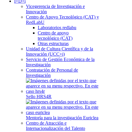
I+D+i
Vicegerencia de Investigación e
Innovación
Centro de Apoyo Tecnológico (CAT) y
RedLabU
Laboratorios redlabu
Centro de apoyo
tecnológico (CAT)
Otras estructuras
Unidad de Cultura Científica y de la
Innovación (UCC+i)
Servicio de Gestión Económica de la
Investigación
Contratación de Personal de
Investigación
Sello HRS4R
Mentoría para la investigación Euriclea
Centro de Atracción e
Internacionalización del Talento