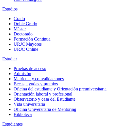
Estudios
Grado
Doble Grado
Máster
Doctorado
Formación Continua
URJC Mayores
URJC Online
Estudiar
Pruebas de acceso
Admisión
Matrícula y convalidaciones
Becas, ayudas y premios
Oficina del estudiante y Orientación preuniversitaria
Orientación laboral y profesional
Observatorio y casa del Estudiante
Vida universitaria
Oficina Universitaria de Mentoring
Biblioteca
Estudiantes