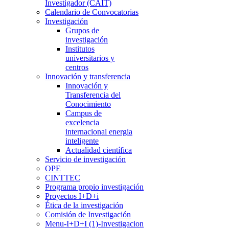
Investigador (CAIT)
Calendario de Convocatorias
Investigación
Grupos de
investigación
Institutos
universitarios y
centros
Innovación y transferencia
Innovación y
Transferencia del
Conocimiento
Campus de
excelencia
internacional energia
inteligente
Actualidad científica
Servicio de investigación
OPE
CINTTEC
Programa propio investigación
Proyectos I+D+i
Ética de la investigación
Comisión de Investigación
Menu-I+D+I (1)-Investigacion