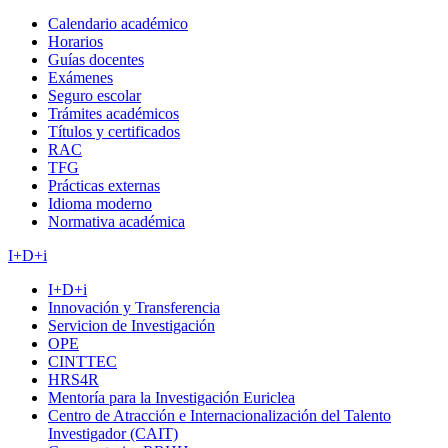
Calendario académico
Horarios
Guías docentes
Exámenes
Seguro escolar
Trámites académicos
Títulos y certificados
RAC
TFG
Prácticas externas
Idioma moderno
Normativa académica
I+D+i
I+D+i
Innovación y Transferencia
Servicion de Investigación
OPE
CINTTEC
HRS4R
Mentoría para la Investigación Euriclea
Centro de Atracción e Internacionalización del Talento
Investigador (CAIT)