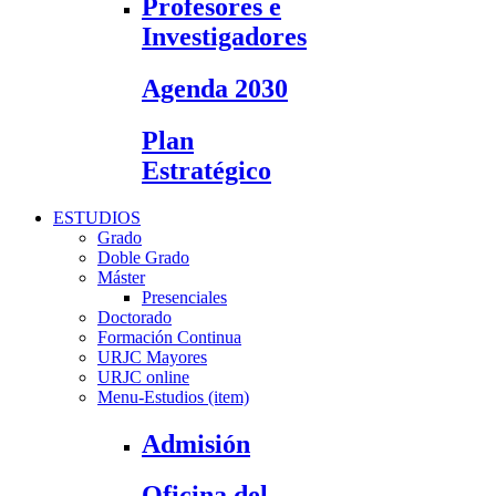
Profesores e
Investigadores
Agenda 2030
Plan
Estratégico
ESTUDIOS
Grado
Doble Grado
Máster
Presenciales
Doctorado
Formación Continua
URJC Mayores
URJC online
Menu-Estudios (item)
Admisión
Oficina del