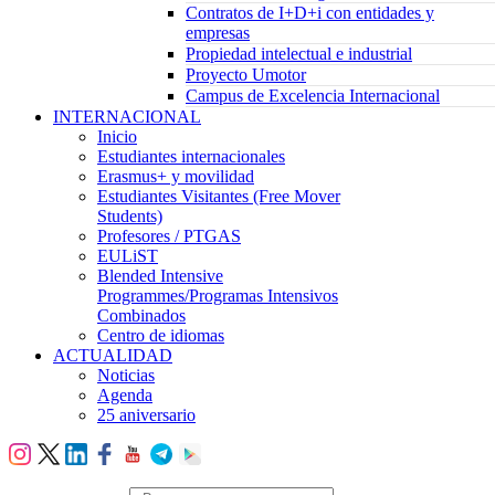
Contratos de I+D+i con entidades y
empresas
Propiedad intelectual e industrial
Proyecto Umotor
Campus de Excelencia Internacional
INTERNACIONAL
Inicio
Estudiantes internacionales
Erasmus+ y movilidad
Estudiantes Visitantes (Free Mover
Students)
Profesores / PTGAS
EULiST
Blended Intensive
Programmes/Programas Intensivos
Combinados
Centro de idiomas
ACTUALIDAD
Noticias
Agenda
25 aniversario