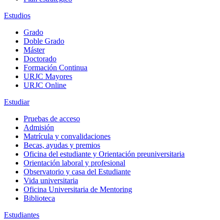
Estudios
Grado
Doble Grado
Máster
Doctorado
Formación Continua
URJC Mayores
URJC Online
Estudiar
Pruebas de acceso
Admisión
Matrícula y convalidaciones
Becas, ayudas y premios
Oficina del estudiante y Orientación preuniversitaria
Orientación laboral y profesional
Observatorio y casa del Estudiante
Vida universitaria
Oficina Universitaria de Mentoring
Biblioteca
Estudiantes