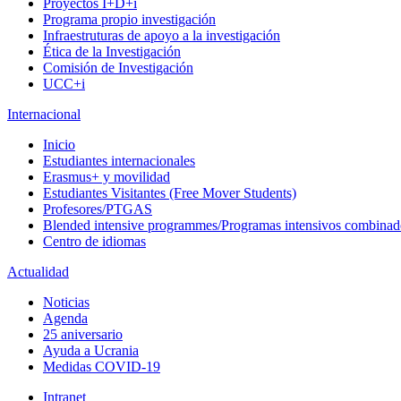
Proyectos I+D+i
Programa propio investigación
Infraestruturas de apoyo a la investigación
Ética de la Investigación
Comisión de Investigación
UCC+i
Internacional
Inicio
Estudiantes internacionales
Erasmus+ y movilidad
Estudiantes Visitantes (Free Mover Students)
Profesores/PTGAS
Blended intensive programmes/Programas intensivos combinad
Centro de idiomas
Actualidad
Noticias
Agenda
25 aniversario
Ayuda a Ucrania
Medidas COVID-19
Intranet