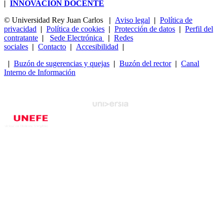
|
INNOVACIÓN DOCENTE
© Universidad Rey Juan Carlos
|
Aviso legal
|
Política de
privacidad
|
Política de cookies
|
Protección de datos
|
Perfil del
contratante
|
Sede Electrónica
|
Redes
sociales
|
Contacto
|
Accesibilidad
|
|
Buzón de sugerencias y quejas
|
Buzón del rector
|
Canal
Interno de Información