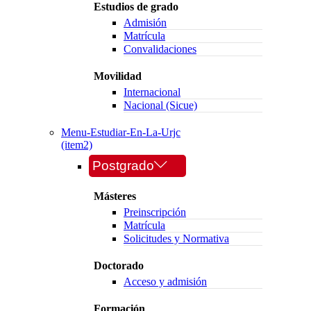
Estudios de grado
Admisión
Matrícula
Convalidaciones
Movilidad
Internacional
Nacional (Sicue)
Menu-Estudiar-En-La-Urjc
(item2)
Postgrado
Másteres
Preinscripción
Matrícula
Solicitudes y Normativa
Doctorado
Acceso y admisión
Formación