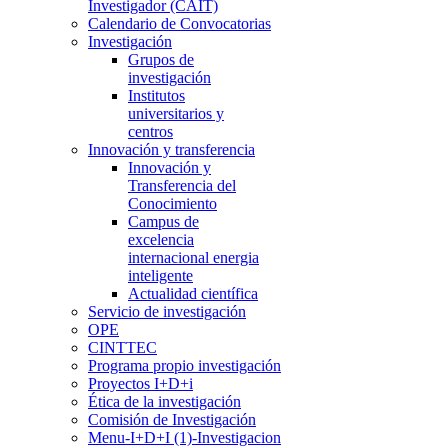
Investigador (CAIT)
Calendario de Convocatorias
Investigación
Grupos de
investigación
Institutos
universitarios y
centros
Innovación y transferencia
Innovación y
Transferencia del
Conocimiento
Campus de
excelencia
internacional energia
inteligente
Actualidad científica
Servicio de investigación
OPE
CINTTEC
Programa propio investigación
Proyectos I+D+i
Ética de la investigación
Comisión de Investigación
Menu-I+D+I (1)-Investigacion