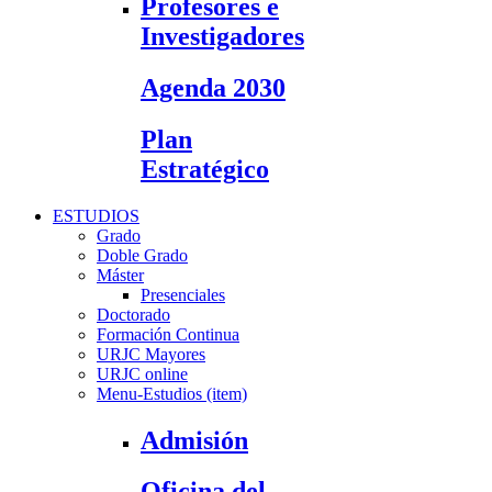
Profesores e
Investigadores
Agenda 2030
Plan
Estratégico
ESTUDIOS
Grado
Doble Grado
Máster
Presenciales
Doctorado
Formación Continua
URJC Mayores
URJC online
Menu-Estudios (item)
Admisión
Oficina del