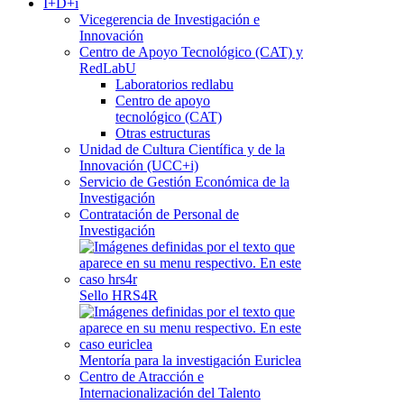
I+D+i
Vicegerencia de Investigación e
Innovación
Centro de Apoyo Tecnológico (CAT) y
RedLabU
Laboratorios redlabu
Centro de apoyo
tecnológico (CAT)
Otras estructuras
Unidad de Cultura Científica y de la
Innovación (UCC+i)
Servicio de Gestión Económica de la
Investigación
Contratación de Personal de
Investigación
Sello HRS4R
Mentoría para la investigación Euriclea
Centro de Atracción e
Internacionalización del Talento