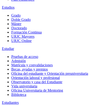
Estudios
Grado
Doble Grado
Máster
Doctorado
Formación Continua
URJC Mayores
URJC Online
Estudiar
Pruebas de acceso
Admisión
Matrícula y convalidaciones
Becas, ayudas y premios
Oficina del estudiante y Orientación preuniversitaria
Orientación laboral y profesional
Observatorio y casa del Estudiante
Vida universitaria
Oficina Universitaria de Mentoring
Biblioteca
Estudiantes