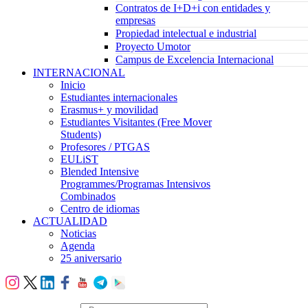
Contratos de I+D+i con entidades y
empresas
Propiedad intelectual e industrial
Proyecto Umotor
Campus de Excelencia Internacional
INTERNACIONAL
Inicio
Estudiantes internacionales
Erasmus+ y movilidad
Estudiantes Visitantes (Free Mover
Students)
Profesores / PTGAS
EULiST
Blended Intensive
Programmes/Programas Intensivos
Combinados
Centro de idiomas
ACTUALIDAD
Noticias
Agenda
25 aniversario