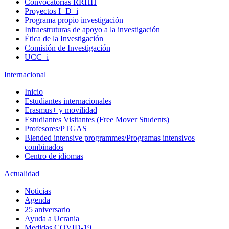
Convocatorias RRHH
Proyectos I+D+i
Programa propio investigación
Infraestruturas de apoyo a la investigación
Ética de la Investigación
Comisión de Investigación
UCC+i
Internacional
Inicio
Estudiantes internacionales
Erasmus+ y movilidad
Estudiantes Visitantes (Free Mover Students)
Profesores/PTGAS
Blended intensive programmes/Programas intensivos
combinados
Centro de idiomas
Actualidad
Noticias
Agenda
25 aniversario
Ayuda a Ucrania
Medidas COVID-19