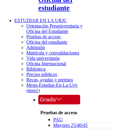
estudiante
ESTUDIAR EN LA URJC
Orientación Preuniversitaria y
Oficina del Estudiante
Pruebas de acceso
Oficina del estudiante
Admisión
Matrícula y convalidaciones
Vida universitaria
Oficina Internacional
Biblioteca
Precios públicos
Becas, ayudas y premios
Menu-Estudiar-En-La-Urjc
(item1)
Grado
Pruebas de acceso
PAU
Mayores 25/40/45