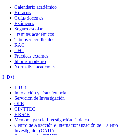
Calendario académico
Horarios
Guías docentes
Exámenes
Seguro escolar
Trámites académicos
Títulos y certificados
RAC
TFG
Prácticas externas
Idioma moderno
Normativa académica
I+D+i
I+D+i
Innovación y Transferencia
Servicion de Investigación
OPE
CINTTEC
HRS4R
Mentoría para la Investigación Euriclea
Centro de Atracción e Internacionalización del Talento
Investigador (CAIT)