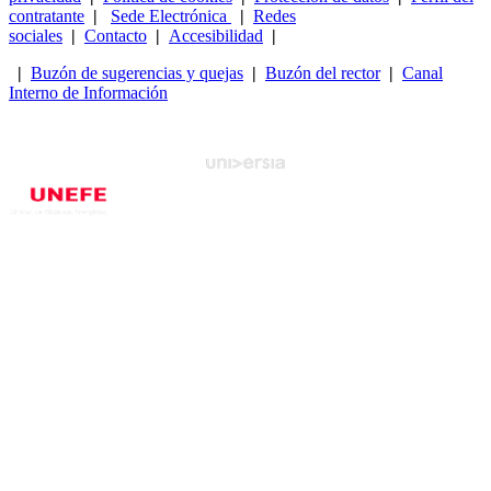
contratante
|
Sede Electrónica
|
Redes
sociales
|
Contacto
|
Accesibilidad
|
|
Buzón de sugerencias y quejas
|
Buzón del rector
|
Canal
Interno de Información