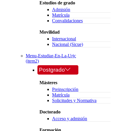
Estudios de grado
Admisión
Matrícula
Convalidaciones
Movilidad
Internacional
Nacional (Sicue)
Menu-Estudiar-En-La-Urjc
(item2)
Postgrado
Másteres
Preinscripción
Matrícula
Solicitudes y Normativa
Doctorado
Acceso y admisión
Formación