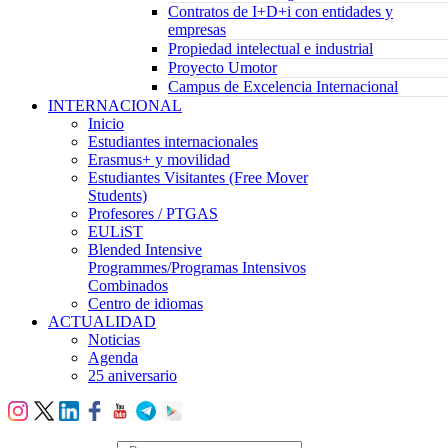
Contratos de I+D+i con entidades y
empresas
Propiedad intelectual e industrial
Proyecto Umotor
Campus de Excelencia Internacional
INTERNACIONAL
Inicio
Estudiantes internacionales
Erasmus+ y movilidad
Estudiantes Visitantes (Free Mover
Students)
Profesores / PTGAS
EULiST
Blended Intensive
Programmes/Programas Intensivos
Combinados
Centro de idiomas
ACTUALIDAD
Noticias
Agenda
25 aniversario