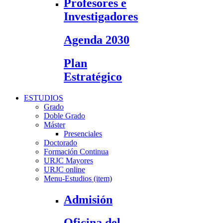
Profesores e
Investigadores
Agenda 2030
Plan
Estratégico
ESTUDIOS
Grado
Doble Grado
Máster
Presenciales
Doctorado
Formación Continua
URJC Mayores
URJC online
Menu-Estudios (item)
Admisión
Oficina del