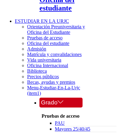
estudiante
ESTUDIAR EN LA URJC
Orientación Preuniversitaria y
Oficina del Estudiante
Pruebas de acceso
Oficina del estudiante
Admisión
Matrícula y convalidaciones
Vida universitaria
Oficina Internacional
Biblioteca
Precios públicos
Becas, ayudas y premios
Menu-Estudiar-En-La-Urjc
(item1)
Grado
Pruebas de acceso
PAU
Mayores 25/40/45