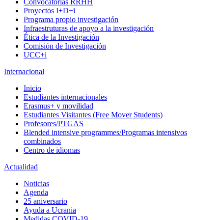
Convocatorias RRHH
Proyectos I+D+i
Programa propio investigación
Infraestruturas de apoyo a la investigación
Ética de la Investigación
Comisión de Investigación
UCC+i
Internacional
Inicio
Estudiantes internacionales
Erasmus+ y movilidad
Estudiantes Visitantes (Free Mover Students)
Profesores/PTGAS
Blended intensive programmes/Programas intensivos
combinados
Centro de idiomas
Actualidad
Noticias
Agenda
25 aniversario
Ayuda a Ucrania
Medidas COVID-19