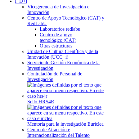
I+D+i
Vicegerencia de Investigación e
Innovación
Centro de Apoyo Tecnológico (CAT) y
RedLabU
Laboratorios redlabu
Centro de apoyo
tecnológico (CAT)
Otras estructuras
Unidad de Cultura Científica y de la
Innovación (UCC+i)
Servicio de Gestión Económica de la
Investigación
Contratación de Personal de
Investigación
Sello HRS4R
Mentoría para la investigación Euriclea
Centro de Atracción e
Internacionalización del Talento