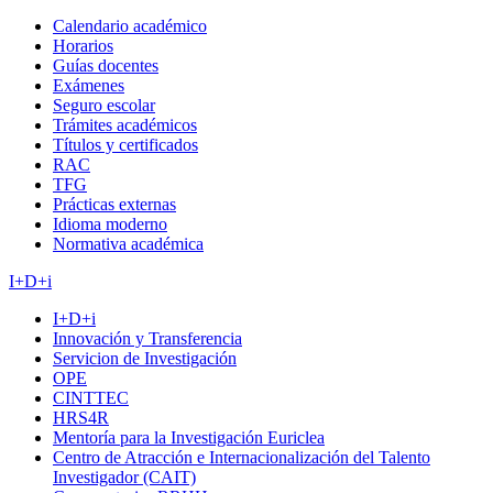
Calendario académico
Horarios
Guías docentes
Exámenes
Seguro escolar
Trámites académicos
Títulos y certificados
RAC
TFG
Prácticas externas
Idioma moderno
Normativa académica
I+D+i
I+D+i
Innovación y Transferencia
Servicion de Investigación
OPE
CINTTEC
HRS4R
Mentoría para la Investigación Euriclea
Centro de Atracción e Internacionalización del Talento
Investigador (CAIT)