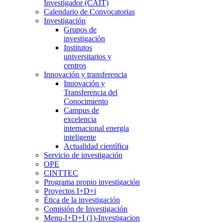
Investigador (CAIT)
Calendario de Convocatorias
Investigación
Grupos de
investigación
Institutos
universitarios y
centros
Innovación y transferencia
Innovación y
Transferencia del
Conocimiento
Campus de
excelencia
internacional energia
inteligente
Actualidad científica
Servicio de investigación
OPE
CINTTEC
Programa propio investigación
Proyectos I+D+i
Ética de la investigación
Comisión de Investigación
Menu-I+D+I (1)-Investigacion