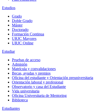
Estudios
Grado
Doble Grado
Máster
Doctorado
Formación Continua
URJC Mayores
URJC Online
Estudiar
Pruebas de acceso
Admisión
Matrícula y convalidaciones
Becas, ayudas y premios
Oficina del estudiante y Orientación preuniversitaria
Orientación laboral y profesional
Observatorio y casa del Estudiante
Vida universitaria
Oficina Universitaria de Mentoring
Biblioteca
Estudiantes