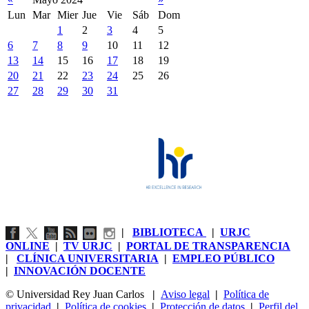
Lun
Mar
Mier
Jue
Vie
Sáb
Dom
1
2
3
4
5
6
7
8
9
10
11
12
13
14
15
16
17
18
19
20
21
22
23
24
25
26
27
28
29
30
31
|
BIBLIOTECA
|
URJC
ONLINE
|
TV URJC
|
PORTAL DE TRANSPARENCIA
|
CLÍNICA UNIVERSITARIA
|
EMPLEO PÚBLICO
|
INNOVACIÓN DOCENTE
© Universidad Rey Juan Carlos
|
Aviso legal
|
Política de
privacidad
|
Política de cookies
|
Protección de datos
|
Perfil del