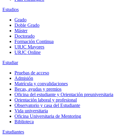
Estudios
Grado
Doble Grado
Máster
Doctorado
Formación Continua
URJC Mayores
URJC Online
Estudiar
Pruebas de acceso
Admisión
Matrícula y convalidaciones
Becas, ayudas y premios
Oficina del estudiante y Orientación preuniversitaria
Orientación laboral y profesional
Observatorio y casa del Estudiante
Vida universitaria
Oficina Universitaria de Mentoring
Biblioteca
Estudiantes