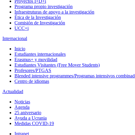
Proyectos I+D+i
Programa propio investigación
Infraestruturas de apoyo a la investigación
Ética de la Investigación
Comisión de Investigación
UCC+i
Internacional
Inicio
Estudiantes internacionales
Erasmus+ y movilidad
Estudiantes Visitantes (Free Mover Students)
Profesores/PTGAS
Blended intensive programmes/Programas intensivos combinad
Centro de idiomas
Actualidad
Noticias
Agenda
25 aniversario
Ayuda a Ucrania
Medidas COVID-19
Intranet