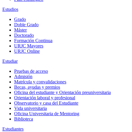
Estudios
Grado
Doble Grado
Máster
Doctorado
Formación Continua
URJC Mayores
URJC Online
Estudiar
Pruebas de acceso
Admisión
Matrícula y convalidaciones
Becas, ayudas y premios
Oficina del estudiante y Orientación preuniversitaria
Orientación laboral y profesional
Observatorio y casa del Estudiante
Vida universitaria
Oficina Universitaria de Mentoring
Biblioteca
Estudiantes