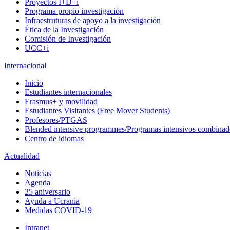
Proyectos I+D+i
Programa propio investigación
Infraestruturas de apoyo a la investigación
Ética de la Investigación
Comisión de Investigación
UCC+i
Internacional
Inicio
Estudiantes internacionales
Erasmus+ y movilidad
Estudiantes Visitantes (Free Mover Students)
Profesores/PTGAS
Blended intensive programmes/Programas intensivos combinad
Centro de idiomas
Actualidad
Noticias
Agenda
25 aniversario
Ayuda a Ucrania
Medidas COVID-19
Intranet