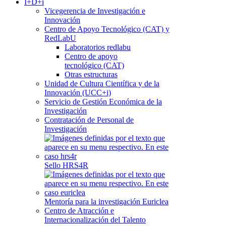
I+D+i
Vicegerencia de Investigación e
Innovación
Centro de Apoyo Tecnológico (CAT) y
RedLabU
Laboratorios redlabu
Centro de apoyo
tecnológico (CAT)
Otras estructuras
Unidad de Cultura Científica y de la
Innovación (UCC+i)
Servicio de Gestión Económica de la
Investigación
Contratación de Personal de
Investigación
Sello HRS4R
Mentoría para la investigación Euriclea
Centro de Atracción e
Internacionalización del Talento