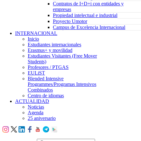
Contratos de I+D+i con entidades y
empresas
Propiedad intelectual e industrial
Proyecto Umotor
Campus de Excelencia Internacional
INTERNACIONAL
Inicio
Estudiantes internacionales
Erasmus+ y movilidad
Estudiantes Visitantes (Free Mover
Students)
Profesores / PTGAS
EULiST
Blended Intensive
Programmes/Programas Intensivos
Combinados
Centro de idiomas
ACTUALIDAD
Noticias
Agenda
25 aniversario