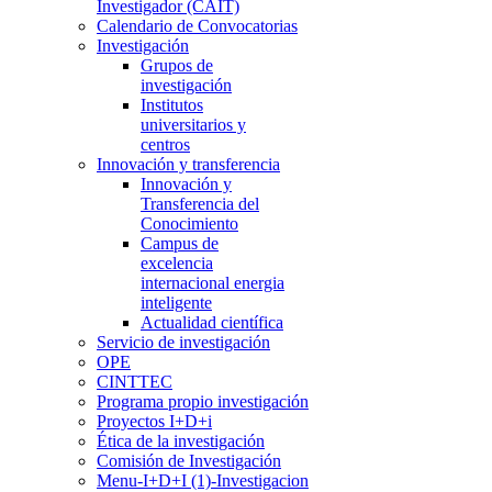
Investigador (CAIT)
Calendario de Convocatorias
Investigación
Grupos de
investigación
Institutos
universitarios y
centros
Innovación y transferencia
Innovación y
Transferencia del
Conocimiento
Campus de
excelencia
internacional energia
inteligente
Actualidad científica
Servicio de investigación
OPE
CINTTEC
Programa propio investigación
Proyectos I+D+i
Ética de la investigación
Comisión de Investigación
Menu-I+D+I (1)-Investigacion