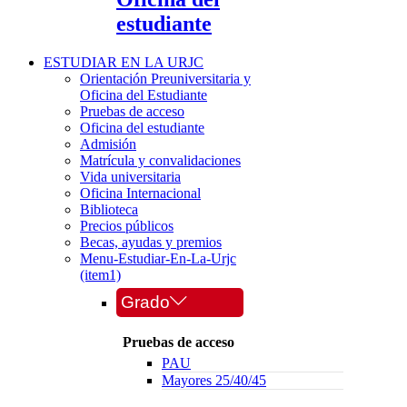
estudiante
ESTUDIAR EN LA URJC
Orientación Preuniversitaria y
Oficina del Estudiante
Pruebas de acceso
Oficina del estudiante
Admisión
Matrícula y convalidaciones
Vida universitaria
Oficina Internacional
Biblioteca
Precios públicos
Becas, ayudas y premios
Menu-Estudiar-En-La-Urjc
(item1)
Grado
Pruebas de acceso
PAU
Mayores 25/40/45