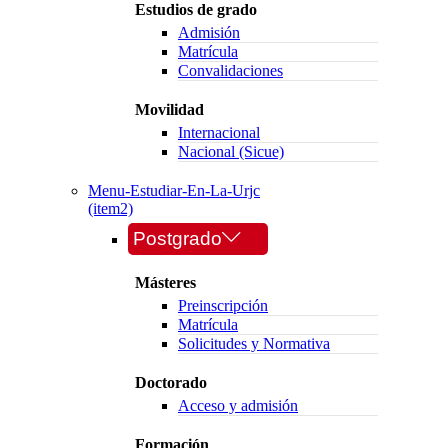
Estudios de grado
Admisión
Matrícula
Convalidaciones
Movilidad
Internacional
Nacional (Sicue)
Menu-Estudiar-En-La-Urjc
(item2)
Postgrado
Másteres
Preinscripción
Matrícula
Solicitudes y Normativa
Doctorado
Acceso y admisión
Formación