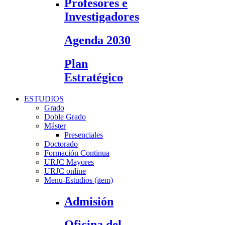
Profesores e
Investigadores
Agenda 2030
Plan
Estratégico
ESTUDIOS
Grado
Doble Grado
Máster
Presenciales
Doctorado
Formación Continua
URJC Mayores
URJC online
Menu-Estudios (item)
Admisión
Oficina del