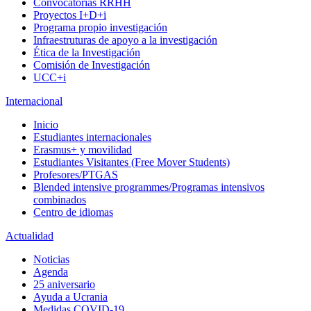
Convocatorias RRHH
Proyectos I+D+i
Programa propio investigación
Infraestruturas de apoyo a la investigación
Ética de la Investigación
Comisión de Investigación
UCC+i
Internacional
Inicio
Estudiantes internacionales
Erasmus+ y movilidad
Estudiantes Visitantes (Free Mover Students)
Profesores/PTGAS
Blended intensive programmes/Programas intensivos
combinados
Centro de idiomas
Actualidad
Noticias
Agenda
25 aniversario
Ayuda a Ucrania
Medidas COVID-19