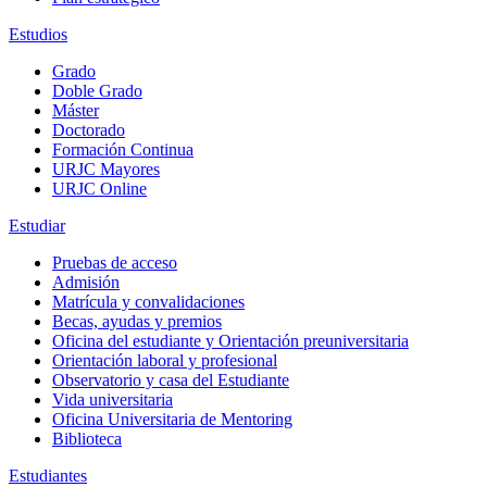
Estudios
Grado
Doble Grado
Máster
Doctorado
Formación Continua
URJC Mayores
URJC Online
Estudiar
Pruebas de acceso
Admisión
Matrícula y convalidaciones
Becas, ayudas y premios
Oficina del estudiante y Orientación preuniversitaria
Orientación laboral y profesional
Observatorio y casa del Estudiante
Vida universitaria
Oficina Universitaria de Mentoring
Biblioteca
Estudiantes