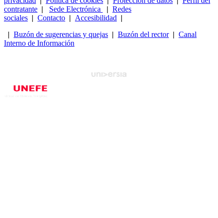
privacidad
|
Política de cookies
|
Protección de datos
|
Perfil del
contratante
|
Sede Electrónica
|
Redes
sociales
|
Contacto
|
Accesibilidad
|
|
Buzón de sugerencias y quejas
|
Buzón del rector
|
Canal
Interno de Información