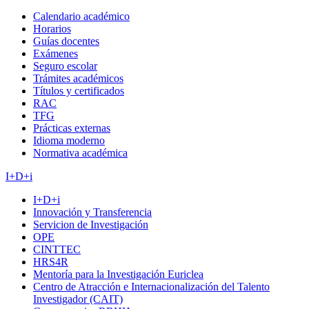
Calendario académico
Horarios
Guías docentes
Exámenes
Seguro escolar
Trámites académicos
Títulos y certificados
RAC
TFG
Prácticas externas
Idioma moderno
Normativa académica
I+D+i
I+D+i
Innovación y Transferencia
Servicion de Investigación
OPE
CINTTEC
HRS4R
Mentoría para la Investigación Euriclea
Centro de Atracción e Internacionalización del Talento
Investigador (CAIT)