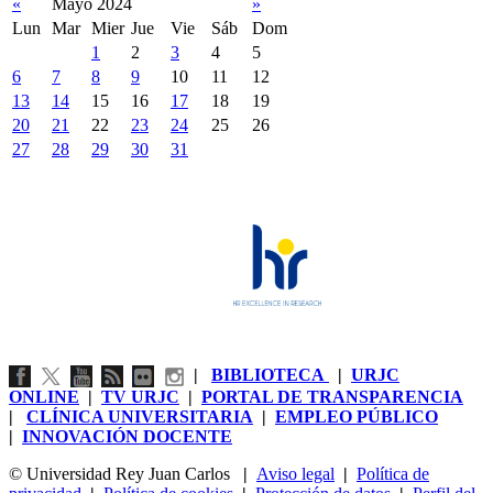
«
Mayo 2024
»
Lun
Mar
Mier
Jue
Vie
Sáb
Dom
1
2
3
4
5
6
7
8
9
10
11
12
13
14
15
16
17
18
19
20
21
22
23
24
25
26
27
28
29
30
31
|
BIBLIOTECA
|
URJC
ONLINE
|
TV URJC
|
PORTAL DE TRANSPARENCIA
|
CLÍNICA UNIVERSITARIA
|
EMPLEO PÚBLICO
|
INNOVACIÓN DOCENTE
© Universidad Rey Juan Carlos
|
Aviso legal
|
Política de