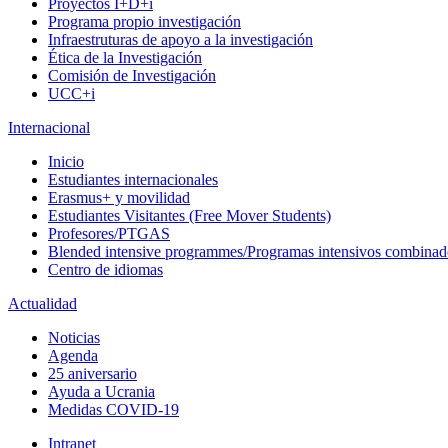
Proyectos I+D+i
Programa propio investigación
Infraestruturas de apoyo a la investigación
Ética de la Investigación
Comisión de Investigación
UCC+i
Internacional
Inicio
Estudiantes internacionales
Erasmus+ y movilidad
Estudiantes Visitantes (Free Mover Students)
Profesores/PTGAS
Blended intensive programmes/Programas intensivos combinad
Centro de idiomas
Actualidad
Noticias
Agenda
25 aniversario
Ayuda a Ucrania
Medidas COVID-19
Intranet