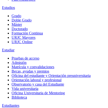
Estudios
Grado
Doble Grado
Máster
Doctorado
Formación Continua
URJC Mayores
URJC Online
Estudiar
Pruebas de acceso
Admisión
Matrícula y convalidaciones
Becas, ayudas y premios
Oficina del estudiante y Orientación preuniversitaria
Orientación laboral y profesional
Observatorio y casa del Estudiante
Vida universitaria
Oficina Universitaria de Mentoring
Biblioteca
Estudiantes