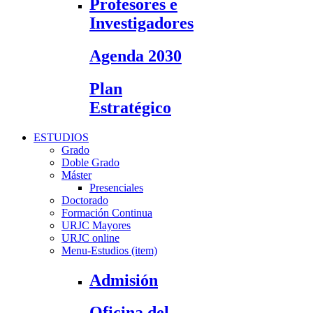
Profesores e
Investigadores
Agenda 2030
Plan
Estratégico
ESTUDIOS
Grado
Doble Grado
Máster
Presenciales
Doctorado
Formación Continua
URJC Mayores
URJC online
Menu-Estudios (item)
Admisión
Oficina del