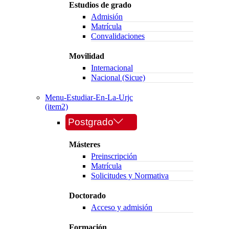
Estudios de grado
Admisión
Matrícula
Convalidaciones
Movilidad
Internacional
Nacional (Sicue)
Menu-Estudiar-En-La-Urjc
(item2)
Postgrado
Másteres
Preinscripción
Matrícula
Solicitudes y Normativa
Doctorado
Acceso y admisión
Formación