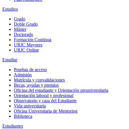
Estudios
Grado
Doble Grado
Máster
Doctorado
Formación Continua
URJC Mayores
URJC Online
Estudiar
Pruebas de acceso
Admisión
Matrícula y convalidaciones
Becas, ayudas y premios
Oficina del estudiante y Orientación preuniversitaria
Orientación laboral y profesional
Observatorio y casa del Estudiante
Vida universitaria
Oficina Universitaria de Mentoring
Biblioteca
Estudiantes