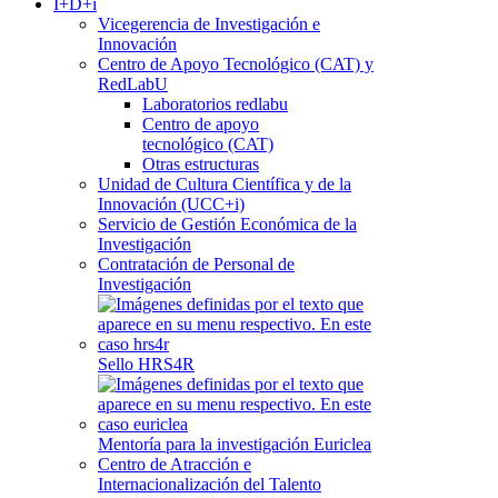
I+D+i
Vicegerencia de Investigación e
Innovación
Centro de Apoyo Tecnológico (CAT) y
RedLabU
Laboratorios redlabu
Centro de apoyo
tecnológico (CAT)
Otras estructuras
Unidad de Cultura Científica y de la
Innovación (UCC+i)
Servicio de Gestión Económica de la
Investigación
Contratación de Personal de
Investigación
Sello HRS4R
Mentoría para la investigación Euriclea
Centro de Atracción e
Internacionalización del Talento