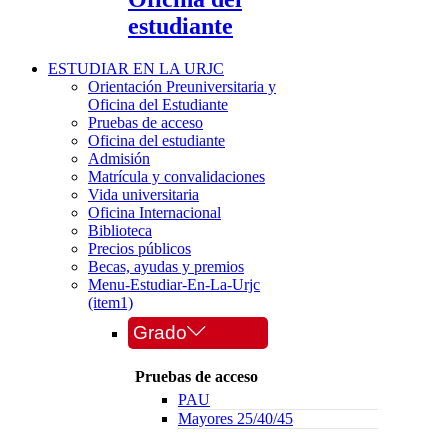
estudiante
ESTUDIAR EN LA URJC
Orientación Preuniversitaria y
Oficina del Estudiante
Pruebas de acceso
Oficina del estudiante
Admisión
Matrícula y convalidaciones
Vida universitaria
Oficina Internacional
Biblioteca
Precios públicos
Becas, ayudas y premios
Menu-Estudiar-En-La-Urjc
(item1)
Grado
Pruebas de acceso
PAU
Mayores 25/40/45