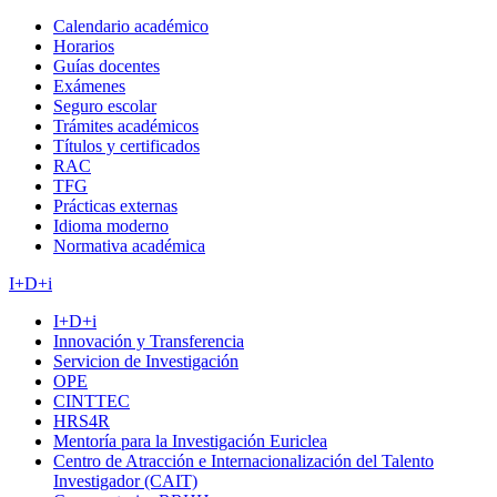
Calendario académico
Horarios
Guías docentes
Exámenes
Seguro escolar
Trámites académicos
Títulos y certificados
RAC
TFG
Prácticas externas
Idioma moderno
Normativa académica
I+D+i
I+D+i
Innovación y Transferencia
Servicion de Investigación
OPE
CINTTEC
HRS4R
Mentoría para la Investigación Euriclea
Centro de Atracción e Internacionalización del Talento
Investigador (CAIT)