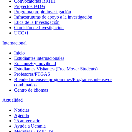
Convocatorias RRHH
Proyectos I+D+i
Programa propio investigación
Infraestruturas de apoyo a la investigación
Ética de la Investigación
Comisión de Investigación
UCC+i
Internacional
Inicio
Estudiantes internacionales
Erasmus+ y movilidad
Estudiantes Visitantes (Free Mover Students)
Profesores/PTGAS
Blended intensive programmes/Programas intensivos
combinados
Centro de idiomas
Actualidad
Noticias
Agenda
25 aniversario
Ayuda a Ucrania
Medidas COVID-19