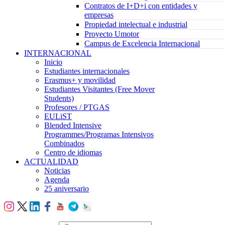
Contratos de I+D+i con entidades y
empresas
Propiedad intelectual e industrial
Proyecto Umotor
Campus de Excelencia Internacional
INTERNACIONAL
Inicio
Estudiantes internacionales
Erasmus+ y movilidad
Estudiantes Visitantes (Free Mover
Students)
Profesores / PTGAS
EULiST
Blended Intensive
Programmes/Programas Intensivos
Combinados
Centro de idiomas
ACTUALIDAD
Noticias
Agenda
25 aniversario