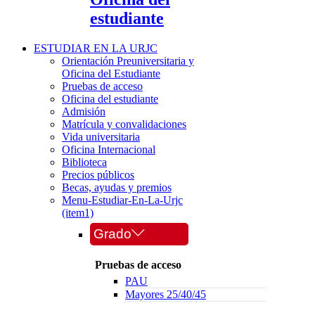
estudiante
ESTUDIAR EN LA URJC
Orientación Preuniversitaria y
Oficina del Estudiante
Pruebas de acceso
Oficina del estudiante
Admisión
Matrícula y convalidaciones
Vida universitaria
Oficina Internacional
Biblioteca
Precios públicos
Becas, ayudas y premios
Menu-Estudiar-En-La-Urjc
(item1)
Grado
Pruebas de acceso
PAU
Mayores 25/40/45