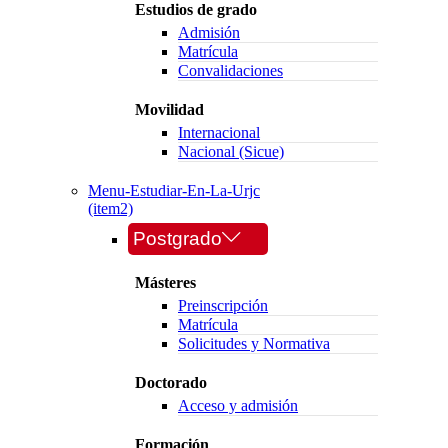
Estudios de grado
Admisión
Matrícula
Convalidaciones
Movilidad
Internacional
Nacional (Sicue)
Menu-Estudiar-En-La-Urjc
(item2)
Postgrado
Másteres
Preinscripción
Matrícula
Solicitudes y Normativa
Doctorado
Acceso y admisión
Formación