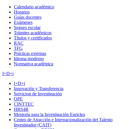
Calendario académico
Horarios
Guías docentes
Exámenes
Seguro escolar
Trámites académicos
Títulos y certificados
RAC
TFG
Prácticas externas
Idioma moderno
Normativa académica
I+D+i
I+D+i
Innovación y Transferencia
Servicion de Investigación
OPE
CINTTEC
HRS4R
Mentoría para la Investigación Euriclea
Centro de Atracción e Internacionalización del Talento
Investigador (CAIT)