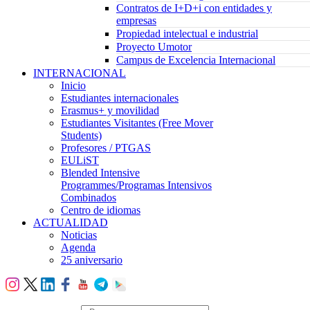
Contratos de I+D+i con entidades y
empresas
Propiedad intelectual e industrial
Proyecto Umotor
Campus de Excelencia Internacional
INTERNACIONAL
Inicio
Estudiantes internacionales
Erasmus+ y movilidad
Estudiantes Visitantes (Free Mover
Students)
Profesores / PTGAS
EULiST
Blended Intensive
Programmes/Programas Intensivos
Combinados
Centro de idiomas
ACTUALIDAD
Noticias
Agenda
25 aniversario