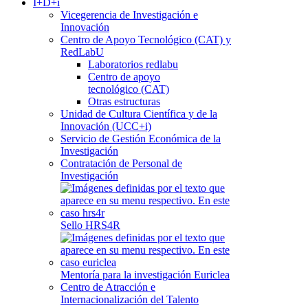
I+D+i
Vicegerencia de Investigación e
Innovación
Centro de Apoyo Tecnológico (CAT) y
RedLabU
Laboratorios redlabu
Centro de apoyo
tecnológico (CAT)
Otras estructuras
Unidad de Cultura Científica y de la
Innovación (UCC+i)
Servicio de Gestión Económica de la
Investigación
Contratación de Personal de
Investigación
Sello HRS4R
Mentoría para la investigación Euriclea
Centro de Atracción e
Internacionalización del Talento