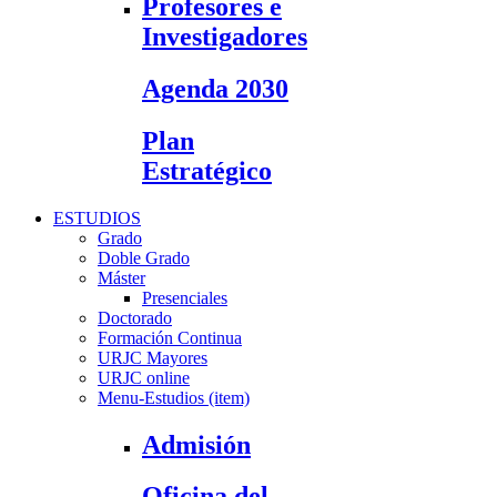
Profesores e
Investigadores
Agenda 2030
Plan
Estratégico
ESTUDIOS
Grado
Doble Grado
Máster
Presenciales
Doctorado
Formación Continua
URJC Mayores
URJC online
Menu-Estudios (item)
Admisión
Oficina del