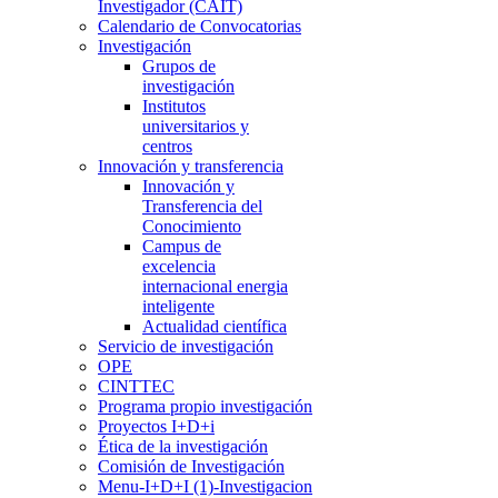
Investigador (CAIT)
Calendario de Convocatorias
Investigación
Grupos de
investigación
Institutos
universitarios y
centros
Innovación y transferencia
Innovación y
Transferencia del
Conocimiento
Campus de
excelencia
internacional energia
inteligente
Actualidad científica
Servicio de investigación
OPE
CINTTEC
Programa propio investigación
Proyectos I+D+i
Ética de la investigación
Comisión de Investigación
Menu-I+D+I (1)-Investigacion