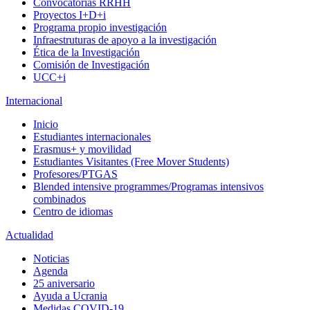
Convocatorias RRHH
Proyectos I+D+i
Programa propio investigación
Infraestruturas de apoyo a la investigación
Ética de la Investigación
Comisión de Investigación
UCC+i
Internacional
Inicio
Estudiantes internacionales
Erasmus+ y movilidad
Estudiantes Visitantes (Free Mover Students)
Profesores/PTGAS
Blended intensive programmes/Programas intensivos
combinados
Centro de idiomas
Actualidad
Noticias
Agenda
25 aniversario
Ayuda a Ucrania
Medidas COVID-19