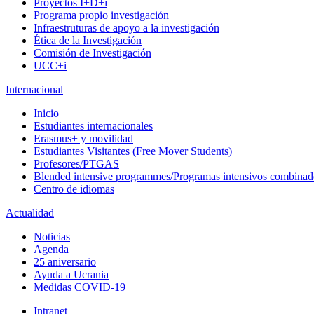
Proyectos I+D+i
Programa propio investigación
Infraestruturas de apoyo a la investigación
Ética de la Investigación
Comisión de Investigación
UCC+i
Internacional
Inicio
Estudiantes internacionales
Erasmus+ y movilidad
Estudiantes Visitantes (Free Mover Students)
Profesores/PTGAS
Blended intensive programmes/Programas intensivos combinad
Centro de idiomas
Actualidad
Noticias
Agenda
25 aniversario
Ayuda a Ucrania
Medidas COVID-19
Intranet