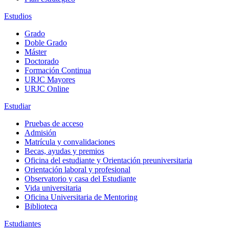
Estudios
Grado
Doble Grado
Máster
Doctorado
Formación Continua
URJC Mayores
URJC Online
Estudiar
Pruebas de acceso
Admisión
Matrícula y convalidaciones
Becas, ayudas y premios
Oficina del estudiante y Orientación preuniversitaria
Orientación laboral y profesional
Observatorio y casa del Estudiante
Vida universitaria
Oficina Universitaria de Mentoring
Biblioteca
Estudiantes