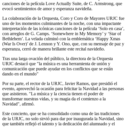
canciones de la película Love Actually Suite, de C. Armstrong, que
evocó sentimientos de amor y esperanza navideña.
La colaboración de la Orquesta, Coro y Coro de Mayores URJC fue
uno de los momentos culminantes de la noche, con una impactante
interpretación de las icónicas canciones de la película ‘Solo en casa’,
con arreglos de G. Camps. ‘Somewhere in My Memory’ y ‘Star of
Bethlehem’. La velada culminó con la emblemática ‘Happy Xmas
(War Is Over)’ de J. Lennon y Y. Ono, que, con su mensaje de paz y
esperanza, cerró de manera brillante este recital navideño.
Tras una larga ovación del público, la directora de la Orquesta
URJC destacó que "la música es una herramienta de unión y
comunicación que puede ayudar en los conflictos que se están
dando en el mundo"
Por su parte, el rector de la URJC, Javier Ramos, que presidió el
evento, aprovechó la ocasión para felicitar la Navidad a las personas
que asistieron. "La música y la ciencia tienen el poder de
transformar nuestras vidas, y su magia da el comienzo a la
Navidad", afirmó.
Este concierto, que se ha consolidado como una de las tradiciones
de la URJC, no solo sirvió para dar por inaugurada la Navidad, sino
que también reflejó el talento y la dedicación del alumnado y el