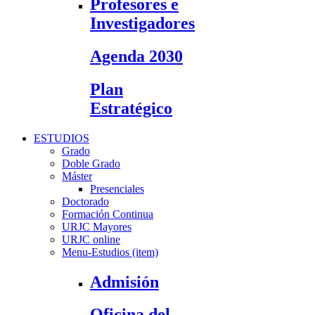
Profesores e
Investigadores
Agenda 2030
Plan
Estratégico
ESTUDIOS
Grado
Doble Grado
Máster
Presenciales
Doctorado
Formación Continua
URJC Mayores
URJC online
Menu-Estudios (item)
Admisión
Oficina del