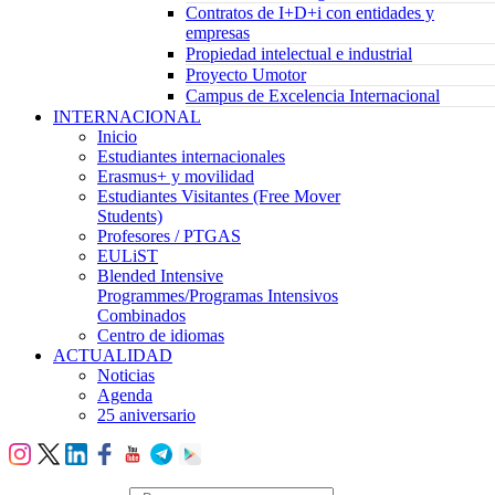
Contratos de I+D+i con entidades y
empresas
Propiedad intelectual e industrial
Proyecto Umotor
Campus de Excelencia Internacional
INTERNACIONAL
Inicio
Estudiantes internacionales
Erasmus+ y movilidad
Estudiantes Visitantes (Free Mover
Students)
Profesores / PTGAS
EULiST
Blended Intensive
Programmes/Programas Intensivos
Combinados
Centro de idiomas
ACTUALIDAD
Noticias
Agenda
25 aniversario