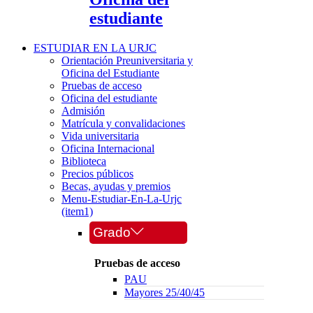
estudiante
ESTUDIAR EN LA URJC
Orientación Preuniversitaria y
Oficina del Estudiante
Pruebas de acceso
Oficina del estudiante
Admisión
Matrícula y convalidaciones
Vida universitaria
Oficina Internacional
Biblioteca
Precios públicos
Becas, ayudas y premios
Menu-Estudiar-En-La-Urjc
(item1)
Grado
Pruebas de acceso
PAU
Mayores 25/40/45