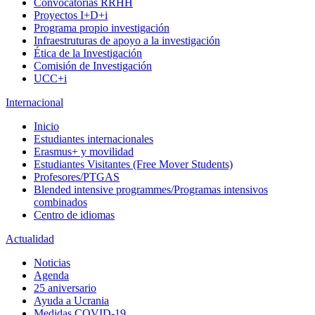
Convocatorias RRHH
Proyectos I+D+i
Programa propio investigación
Infraestruturas de apoyo a la investigación
Ética de la Investigación
Comisión de Investigación
UCC+i
Internacional
Inicio
Estudiantes internacionales
Erasmus+ y movilidad
Estudiantes Visitantes (Free Mover Students)
Profesores/PTGAS
Blended intensive programmes/Programas intensivos
combinados
Centro de idiomas
Actualidad
Noticias
Agenda
25 aniversario
Ayuda a Ucrania
Medidas COVID-19