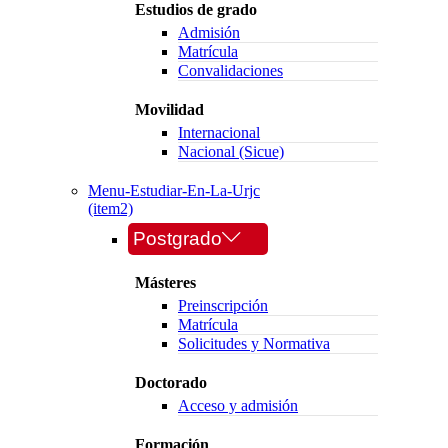
Estudios de grado
Admisión
Matrícula
Convalidaciones
Movilidad
Internacional
Nacional (Sicue)
Menu-Estudiar-En-La-Urjc
(item2)
Postgrado
Másteres
Preinscripción
Matrícula
Solicitudes y Normativa
Doctorado
Acceso y admisión
Formación