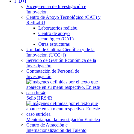
I+D+i
Vicegerencia de Investigación e
Innovación
Centro de Apoyo Tecnológico (CAT) y
RedLabU
Laboratorios redlabu
Centro de apoyo
tecnológico (CAT)
Otras estructuras
Unidad de Cultura Científica y de la
Innovación (UCC+i)
Servicio de Gestión Económica de la
Investigación
Contratación de Personal de
Investigación
Sello HRS4R
Mentoría para la investigación Euriclea
Centro de Atracción e
Internacionalización del Talento