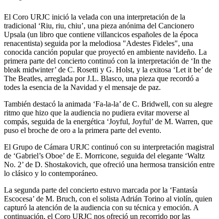
El Coro URJC inició la velada con una interpretación de la
tradicional ‘Riu, riu, chiu’, una pieza anónima del Cancionero
Upsala (un libro que contiene villancicos españoles de la época
renacentista) seguida por la melodiosa "Adestes Fideles", una
conocida canción popular que proyectó en ambiente navideño. La
primera parte del concierto continuó con la interpretación de ‘In the
bleak midwinter’ de C. Rosetti y G. Holst, y la exitosa ‘Let it be’ de
The Beatles, arreglada por J.L. Blasco, una pieza que recordó a
todes la esencia de la Navidad y el mensaje de paz.
También destacó la animada ‘Fa-la-la’ de C. Bridwell, con su alegre
ritmo que hizo que la audiencia no pudiera evitar moverse al
compás, seguida de la energética ‘Joyful, Joyful’ de M. Warren, que
puso el broche de oro a la primera parte del evento.
El Grupo de Cámara URJC continuó con su interpretación magistral
de ‘Gabriel’s Oboe’ de E. Morricone, seguida del elegante ‘Waltz
No. 2’ de D. Shostakovich, que ofreció una hermosa transición entre
lo clásico y lo contemporáneo.
La segunda parte del concierto estuvo marcada por la ‘Fantasía
Escocesa’ de M. Bruch, con el solista Adrián Torino al violín, quien
capturó la atención de la audiencia con su técnica y emoción. A
continuación, el Coro URJC nos ofreció un recorrido por las