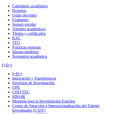
Calendario académico
Horarios
Guías docentes
Exámenes
Seguro escolar
Trámites académicos
Títulos y certificados
RAC
TFG
Prácticas externas
Idioma moderno
Normativa académica
I+D+i
I+D+i
Innovación y Transferencia
Servicion de Investigación
OPE
CINTTEC
HRS4R
Mentoría para la Investigación Euriclea
Centro de Atracción e Internacionalización del Talento
Investigador (CAIT)