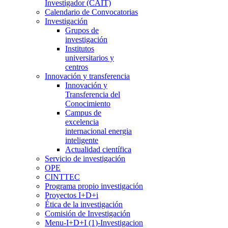
Investigador (CAIT)
Calendario de Convocatorias
Investigación
Grupos de
investigación
Institutos
universitarios y
centros
Innovación y transferencia
Innovación y
Transferencia del
Conocimiento
Campus de
excelencia
internacional energia
inteligente
Actualidad científica
Servicio de investigación
OPE
CINTTEC
Programa propio investigación
Proyectos I+D+i
Ética de la investigación
Comisión de Investigación
Menu-I+D+I (1)-Investigacion