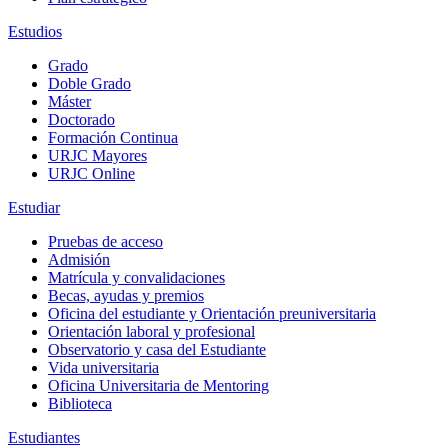
Estudios
Grado
Doble Grado
Máster
Doctorado
Formación Continua
URJC Mayores
URJC Online
Estudiar
Pruebas de acceso
Admisión
Matrícula y convalidaciones
Becas, ayudas y premios
Oficina del estudiante y Orientación preuniversitaria
Orientación laboral y profesional
Observatorio y casa del Estudiante
Vida universitaria
Oficina Universitaria de Mentoring
Biblioteca
Estudiantes