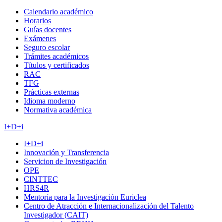
Calendario académico
Horarios
Guías docentes
Exámenes
Seguro escolar
Trámites académicos
Títulos y certificados
RAC
TFG
Prácticas externas
Idioma moderno
Normativa académica
I+D+i
I+D+i
Innovación y Transferencia
Servicion de Investigación
OPE
CINTTEC
HRS4R
Mentoría para la Investigación Euriclea
Centro de Atracción e Internacionalización del Talento
Investigador (CAIT)