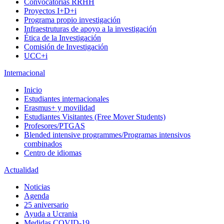
Convocatorias RRHH
Proyectos I+D+i
Programa propio investigación
Infraestruturas de apoyo a la investigación
Ética de la Investigación
Comisión de Investigación
UCC+i
Internacional
Inicio
Estudiantes internacionales
Erasmus+ y movilidad
Estudiantes Visitantes (Free Mover Students)
Profesores/PTGAS
Blended intensive programmes/Programas intensivos
combinados
Centro de idiomas
Actualidad
Noticias
Agenda
25 aniversario
Ayuda a Ucrania
Medidas COVID-19