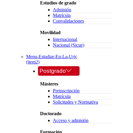
Estudios de grado
Admisión
Matrícula
Convalidaciones
Movilidad
Internacional
Nacional (Sicue)
Menu-Estudiar-En-La-Urjc
(item2)
Postgrado
Másteres
Preinscripción
Matrícula
Solicitudes y Normativa
Doctorado
Acceso y admisión
Formación