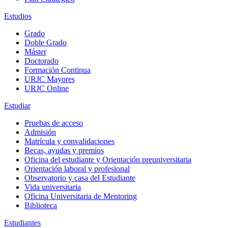
Estudios
Grado
Doble Grado
Máster
Doctorado
Formación Continua
URJC Mayores
URJC Online
Estudiar
Pruebas de acceso
Admisión
Matrícula y convalidaciones
Becas, ayudas y premios
Oficina del estudiante y Orientación preuniversitaria
Orientación laboral y profesional
Observatorio y casa del Estudiante
Vida universitaria
Oficina Universitaria de Mentoring
Biblioteca
Estudiantes