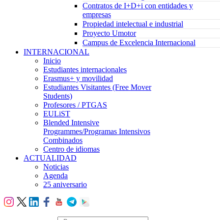
Contratos de I+D+i con entidades y
empresas
Propiedad intelectual e industrial
Proyecto Umotor
Campus de Excelencia Internacional
INTERNACIONAL
Inicio
Estudiantes internacionales
Erasmus+ y movilidad
Estudiantes Visitantes (Free Mover
Students)
Profesores / PTGAS
EULiST
Blended Intensive
Programmes/Programas Intensivos
Combinados
Centro de idiomas
ACTUALIDAD
Noticias
Agenda
25 aniversario