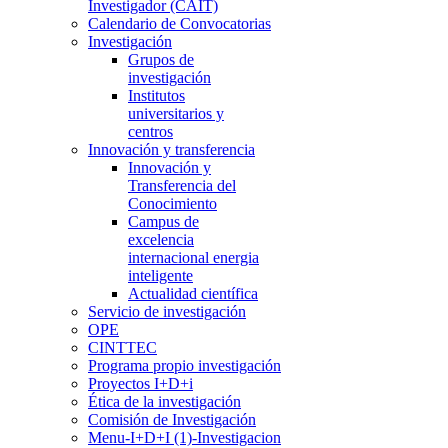
Investigador (CAIT)
Calendario de Convocatorias
Investigación
Grupos de
investigación
Institutos
universitarios y
centros
Innovación y transferencia
Innovación y
Transferencia del
Conocimiento
Campus de
excelencia
internacional energia
inteligente
Actualidad científica
Servicio de investigación
OPE
CINTTEC
Programa propio investigación
Proyectos I+D+i
Ética de la investigación
Comisión de Investigación
Menu-I+D+I (1)-Investigacion