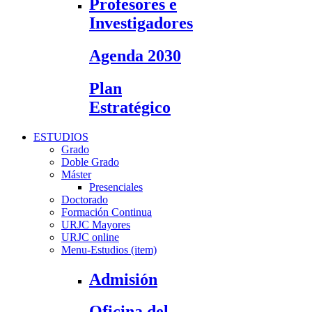
Profesores e
Investigadores
Agenda 2030
Plan
Estratégico
ESTUDIOS
Grado
Doble Grado
Máster
Presenciales
Doctorado
Formación Continua
URJC Mayores
URJC online
Menu-Estudios (item)
Admisión
Oficina del