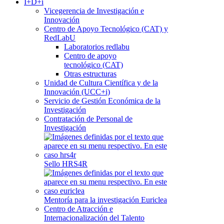
I+D+i
Vicegerencia de Investigación e
Innovación
Centro de Apoyo Tecnológico (CAT) y
RedLabU
Laboratorios redlabu
Centro de apoyo
tecnológico (CAT)
Otras estructuras
Unidad de Cultura Científica y de la
Innovación (UCC+i)
Servicio de Gestión Económica de la
Investigación
Contratación de Personal de
Investigación
Sello HRS4R
Mentoría para la investigación Euriclea
Centro de Atracción e
Internacionalización del Talento