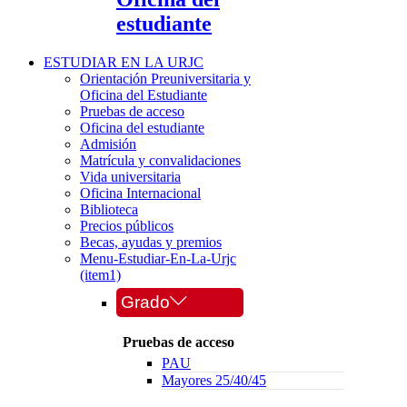
estudiante
ESTUDIAR EN LA URJC
Orientación Preuniversitaria y
Oficina del Estudiante
Pruebas de acceso
Oficina del estudiante
Admisión
Matrícula y convalidaciones
Vida universitaria
Oficina Internacional
Biblioteca
Precios públicos
Becas, ayudas y premios
Menu-Estudiar-En-La-Urjc
(item1)
Grado
Pruebas de acceso
PAU
Mayores 25/40/45