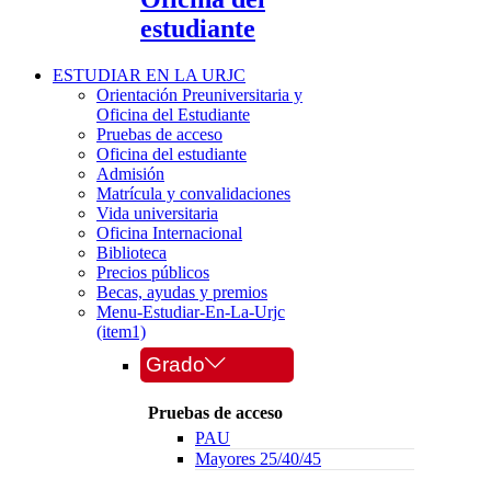
estudiante
ESTUDIAR EN LA URJC
Orientación Preuniversitaria y
Oficina del Estudiante
Pruebas de acceso
Oficina del estudiante
Admisión
Matrícula y convalidaciones
Vida universitaria
Oficina Internacional
Biblioteca
Precios públicos
Becas, ayudas y premios
Menu-Estudiar-En-La-Urjc
(item1)
Grado
Pruebas de acceso
PAU
Mayores 25/40/45