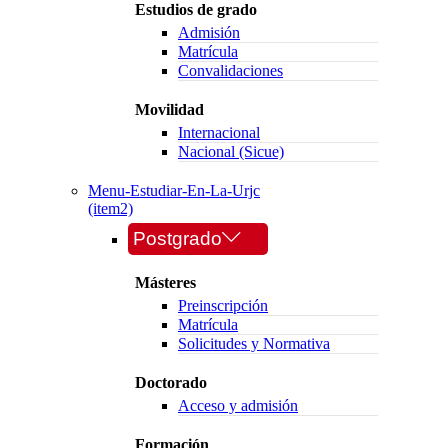
Estudios de grado
Admisión
Matrícula
Convalidaciones
Movilidad
Internacional
Nacional (Sicue)
Menu-Estudiar-En-La-Urjc
(item2)
Postgrado
Másteres
Preinscripción
Matrícula
Solicitudes y Normativa
Doctorado
Acceso y admisión
Formación