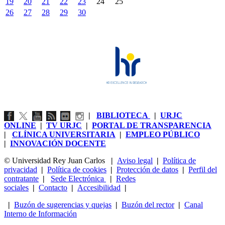
19
20
21
22
23
24
25
26
27
28
29
30
|
BIBLIOTECA
|
URJC
ONLINE
|
TV URJC
|
PORTAL DE TRANSPARENCIA
|
CLÍNICA UNIVERSITARIA
|
EMPLEO PÚBLICO
|
INNOVACIÓN DOCENTE
© Universidad Rey Juan Carlos
|
Aviso legal
|
Política de
privacidad
|
Política de cookies
|
Protección de datos
|
Perfil del
contratante
|
Sede Electrónica
|
Redes
sociales
|
Contacto
|
Accesibilidad
|
|
Buzón de sugerencias y quejas
|
Buzón del rector
|
Canal
Interno de Información