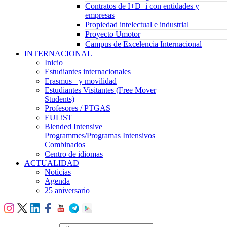
Contratos de I+D+i con entidades y
empresas
Propiedad intelectual e industrial
Proyecto Umotor
Campus de Excelencia Internacional
INTERNACIONAL
Inicio
Estudiantes internacionales
Erasmus+ y movilidad
Estudiantes Visitantes (Free Mover
Students)
Profesores / PTGAS
EULiST
Blended Intensive
Programmes/Programas Intensivos
Combinados
Centro de idiomas
ACTUALIDAD
Noticias
Agenda
25 aniversario