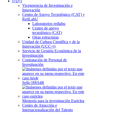
I+D+i
Vicegerencia de Investigación e
Innovación
Centro de Apoyo Tecnológico (CAT) y
RedLabU
Laboratorios redlabu
Centro de apoyo
tecnológico (CAT)
Otras estructuras
Unidad de Cultura Científica y de la
Innovación (UCC+i)
Servicio de Gestión Económica de la
Investigación
Contratación de Personal de
Investigación
Sello HRS4R
Mentoría para la investigación Euriclea
Centro de Atracción e
Internacionalización del Talento