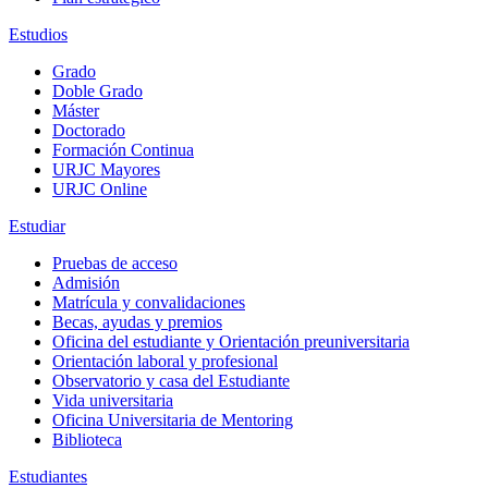
Estudios
Grado
Doble Grado
Máster
Doctorado
Formación Continua
URJC Mayores
URJC Online
Estudiar
Pruebas de acceso
Admisión
Matrícula y convalidaciones
Becas, ayudas y premios
Oficina del estudiante y Orientación preuniversitaria
Orientación laboral y profesional
Observatorio y casa del Estudiante
Vida universitaria
Oficina Universitaria de Mentoring
Biblioteca
Estudiantes