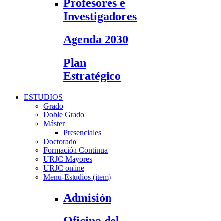
Profesores e
Investigadores
Agenda 2030
Plan
Estratégico
ESTUDIOS
Grado
Doble Grado
Máster
Presenciales
Doctorado
Formación Continua
URJC Mayores
URJC online
Menu-Estudios (item)
Admisión
Oficina del