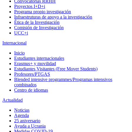
Convocatorias RRHH
Proyectos I+D+i
Programa propio investigación
Infraestruturas de apoyo a la investigación
Ética de la Investigación
Comisión de Investigación
UCC+i
Internacional
Inicio
Estudiantes internacionales
Erasmus+ y movilidad
Estudiantes Visitantes (Free Mover Students)
Profesores/PTGAS
Blended intensive programmes/Programas intensivos
combinados
Centro de idiomas
Actualidad
Noticias
Agenda
25 aniversario
Ayuda a Ucrania
Medidas COVID-19