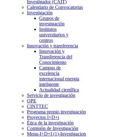
Investigador (CAIT)
Calendario de Convocatorias
Investigación
Grupos de
investigación
Institutos
universitarios y
centros
Innovación y transferencia
Innovación y
Transferencia del
Conocimiento
Campus de
excelencia
internacional energia
inteligente
Actualidad científica
Servicio de investigación
OPE
CINTTEC
Programa propio investigación
Proyectos I+D+i
Ética de la investigación
Comisión de Investigación
Menu-I+D+I (1)-Investigacion