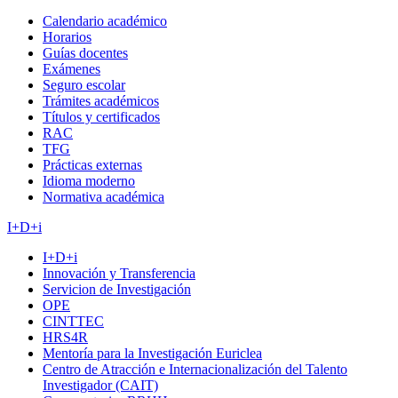
Calendario académico
Horarios
Guías docentes
Exámenes
Seguro escolar
Trámites académicos
Títulos y certificados
RAC
TFG
Prácticas externas
Idioma moderno
Normativa académica
I+D+i
I+D+i
Innovación y Transferencia
Servicion de Investigación
OPE
CINTTEC
HRS4R
Mentoría para la Investigación Euriclea
Centro de Atracción e Internacionalización del Talento
Investigador (CAIT)