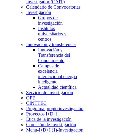
Investigador (CAIT)
Calendario de Convocatorias
Investigación
Grupos de
investigación
Institutos
universitarios y
centros
Innovación y transferencia
Innovación y
Transferencia del
Conocimiento
Campus de
excelencia
internacional energia
inteligente
Actualidad científica
Servicio de investigación
OPE
CINTTEC
Programa propio investigación
Proyectos I+D+i
Ética de la investigación
Comisión de Investigación
Menu-I+D+I (1)-Investigacion