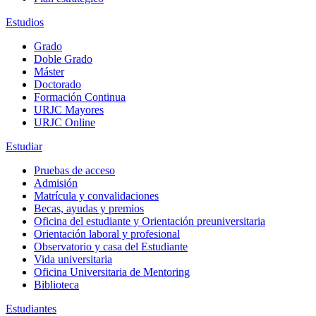
Estudios
Grado
Doble Grado
Máster
Doctorado
Formación Continua
URJC Mayores
URJC Online
Estudiar
Pruebas de acceso
Admisión
Matrícula y convalidaciones
Becas, ayudas y premios
Oficina del estudiante y Orientación preuniversitaria
Orientación laboral y profesional
Observatorio y casa del Estudiante
Vida universitaria
Oficina Universitaria de Mentoring
Biblioteca
Estudiantes