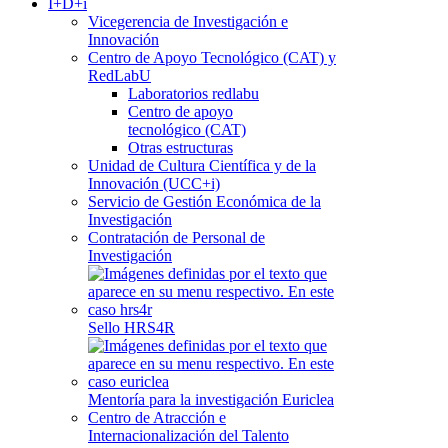
I+D+i
Vicegerencia de Investigación e
Innovación
Centro de Apoyo Tecnológico (CAT) y
RedLabU
Laboratorios redlabu
Centro de apoyo
tecnológico (CAT)
Otras estructuras
Unidad de Cultura Científica y de la
Innovación (UCC+i)
Servicio de Gestión Económica de la
Investigación
Contratación de Personal de
Investigación
Sello HRS4R
Mentoría para la investigación Euriclea
Centro de Atracción e
Internacionalización del Talento