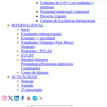
Contratos de I+D+i con entidades y
empresas
Propiedad intelectual e industrial
Proyecto Umotor
Campus de Excelencia Internacional
INTERNACIONAL
Inicio
Estudiantes internacionales
Erasmus+ y movilidad
Estudiantes Visitantes (Free Mover
Students)
Profesores / PTGAS
EULiST
Blended Intensive
Programmes/Programas Intensivos
Combinados
Centro de idiomas
ACTUALIDAD
Noticias
Agenda
25 aniversario