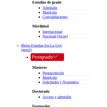
Estudios de grado
Admisión
Matrícula
Convalidaciones
Movilidad
Internacional
Nacional (Sicue)
Menu-Estudiar-En-La-Urjc
(item2)
Postgrado
Másteres
Preinscripción
Matrícula
Solicitudes y Normativa
Doctorado
Acceso y admisión
Formación