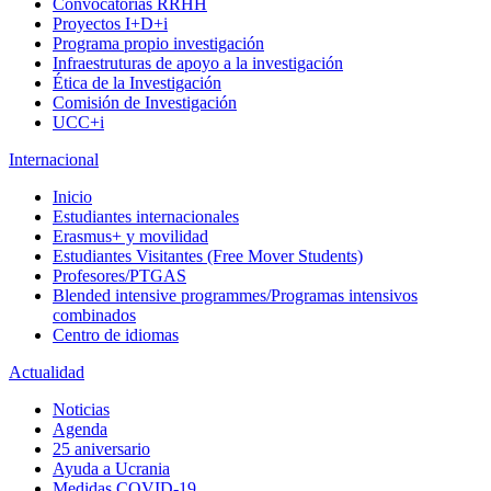
Convocatorias RRHH
Proyectos I+D+i
Programa propio investigación
Infraestruturas de apoyo a la investigación
Ética de la Investigación
Comisión de Investigación
UCC+i
Internacional
Inicio
Estudiantes internacionales
Erasmus+ y movilidad
Estudiantes Visitantes (Free Mover Students)
Profesores/PTGAS
Blended intensive programmes/Programas intensivos
combinados
Centro de idiomas
Actualidad
Noticias
Agenda
25 aniversario
Ayuda a Ucrania
Medidas COVID-19