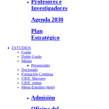
Profesores e
Investigadores
Agenda 2030
Plan
Estratégico
ESTUDIOS
Grado
Doble Grado
Máster
Presenciales
Doctorado
Formación Continua
URJC Mayores
URJC online
Menu-Estudios (item)
Admisión
Oficina del