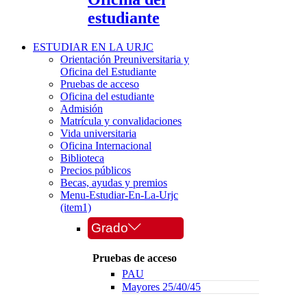
estudiante
ESTUDIAR EN LA URJC
Orientación Preuniversitaria y
Oficina del Estudiante
Pruebas de acceso
Oficina del estudiante
Admisión
Matrícula y convalidaciones
Vida universitaria
Oficina Internacional
Biblioteca
Precios públicos
Becas, ayudas y premios
Menu-Estudiar-En-La-Urjc
(item1)
Grado
Pruebas de acceso
PAU
Mayores 25/40/45