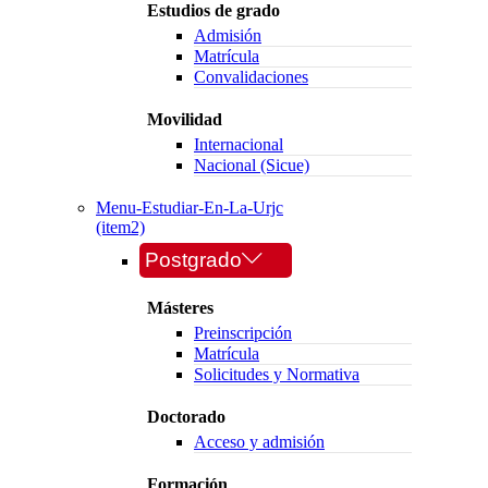
Estudios de grado
Admisión
Matrícula
Convalidaciones
Movilidad
Internacional
Nacional (Sicue)
Menu-Estudiar-En-La-Urjc
(item2)
Postgrado
Másteres
Preinscripción
Matrícula
Solicitudes y Normativa
Doctorado
Acceso y admisión
Formación