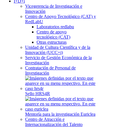
I+D+i
Vicegerencia de Investigación e
Innovación
Centro de Apoyo Tecnológico (CAT) y
RedLabU
Laboratorios redlabu
Centro de apoyo
tecnológico (CAT)
Otras estructuras
Unidad de Cultura Científica y de la
Innovación (UCC+i)
Servicio de Gestión Económica de la
Investigación
Contratación de Personal de
Investigación
Sello HRS4R
Mentoría para la investigación Euriclea
Centro de Atracción e
Internacionalización del Talento