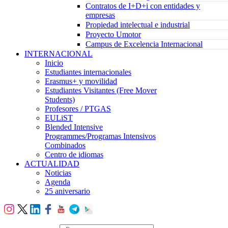
Contratos de I+D+i con entidades y
empresas
Propiedad intelectual e industrial
Proyecto Umotor
Campus de Excelencia Internacional
INTERNACIONAL
Inicio
Estudiantes internacionales
Erasmus+ y movilidad
Estudiantes Visitantes (Free Mover
Students)
Profesores / PTGAS
EULiST
Blended Intensive
Programmes/Programas Intensivos
Combinados
Centro de idiomas
ACTUALIDAD
Noticias
Agenda
25 aniversario