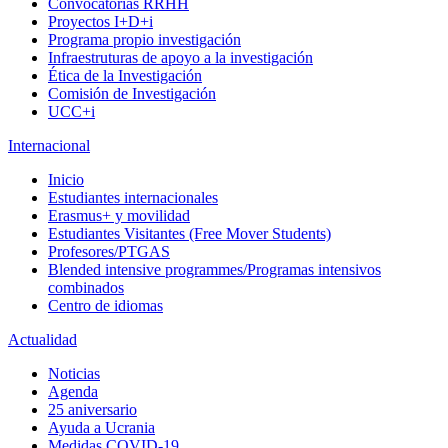
Convocatorias RRHH
Proyectos I+D+i
Programa propio investigación
Infraestruturas de apoyo a la investigación
Ética de la Investigación
Comisión de Investigación
UCC+i
Internacional
Inicio
Estudiantes internacionales
Erasmus+ y movilidad
Estudiantes Visitantes (Free Mover Students)
Profesores/PTGAS
Blended intensive programmes/Programas intensivos
combinados
Centro de idiomas
Actualidad
Noticias
Agenda
25 aniversario
Ayuda a Ucrania
Medidas COVID-19