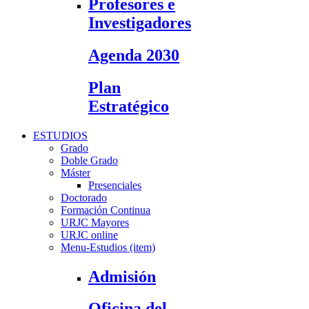
Profesores e
Investigadores
Agenda 2030
Plan
Estratégico
ESTUDIOS
Grado
Doble Grado
Máster
Presenciales
Doctorado
Formación Continua
URJC Mayores
URJC online
Menu-Estudios (item)
Admisión
Oficina del