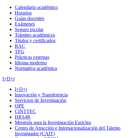
Calendario académico
Horarios
Guías docentes
Exámenes
Seguro escolar
Trámites académicos
Títulos y certificados
RAC
TFG
Prácticas externas
Idioma moderno
Normativa académica
I+D+i
I+D+i
Innovación y Transferencia
Servicion de Investigación
OPE
CINTTEC
HRS4R
Mentoría para la Investigación Euriclea
Centro de Atracción e Internacionalización del Talento
Investigador (CAIT)