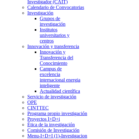
Investigador (CAIT)
Calendario de Convocatorias
Investigación
Grupos de
investigación
Institutos
universitarios y
centros
Innovación y transferencia
Innovación y
Transferencia del
Conocimiento
Campus de
excelencia
internacional energia
inteligente
Actualidad científica
Servicio de investigación
OPE
CINTTEC
Programa propio investigación
Proyectos I+D+i
Ética de la investigación
Comisión de Investigación
Menu-I+D+I (1)-Investigacion