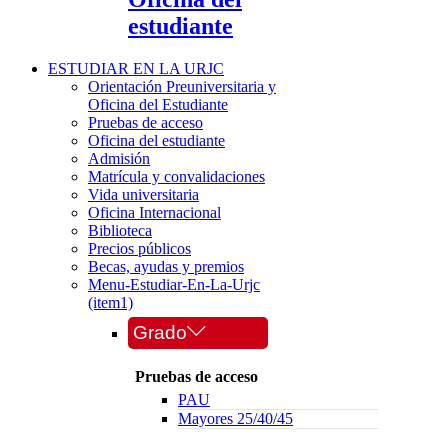
estudiante
ESTUDIAR EN LA URJC
Orientación Preuniversitaria y
Oficina del Estudiante
Pruebas de acceso
Oficina del estudiante
Admisión
Matrícula y convalidaciones
Vida universitaria
Oficina Internacional
Biblioteca
Precios públicos
Becas, ayudas y premios
Menu-Estudiar-En-La-Urjc
(item1)
Grado
Pruebas de acceso
PAU
Mayores 25/40/45