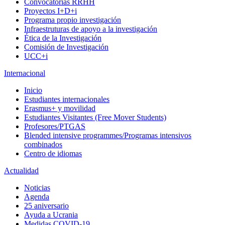
Convocatorias RRHH
Proyectos I+D+i
Programa propio investigación
Infraestruturas de apoyo a la investigación
Ética de la Investigación
Comisión de Investigación
UCC+i
Internacional
Inicio
Estudiantes internacionales
Erasmus+ y movilidad
Estudiantes Visitantes (Free Mover Students)
Profesores/PTGAS
Blended intensive programmes/Programas intensivos
combinados
Centro de idiomas
Actualidad
Noticias
Agenda
25 aniversario
Ayuda a Ucrania
Medidas COVID-19