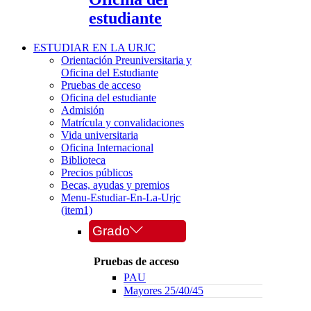
estudiante
ESTUDIAR EN LA URJC
Orientación Preuniversitaria y
Oficina del Estudiante
Pruebas de acceso
Oficina del estudiante
Admisión
Matrícula y convalidaciones
Vida universitaria
Oficina Internacional
Biblioteca
Precios públicos
Becas, ayudas y premios
Menu-Estudiar-En-La-Urjc
(item1)
Grado
Pruebas de acceso
PAU
Mayores 25/40/45