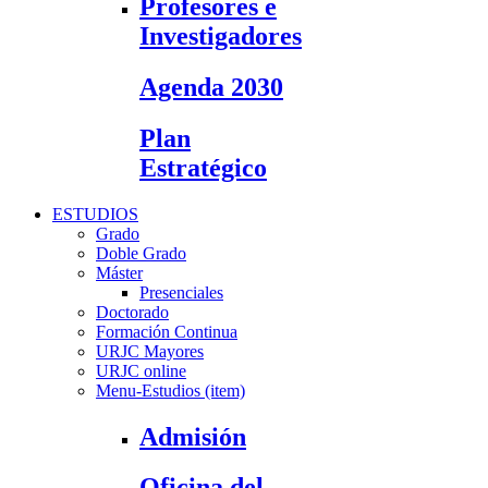
Profesores e
Investigadores
Agenda 2030
Plan
Estratégico
ESTUDIOS
Grado
Doble Grado
Máster
Presenciales
Doctorado
Formación Continua
URJC Mayores
URJC online
Menu-Estudios (item)
Admisión
Oficina del