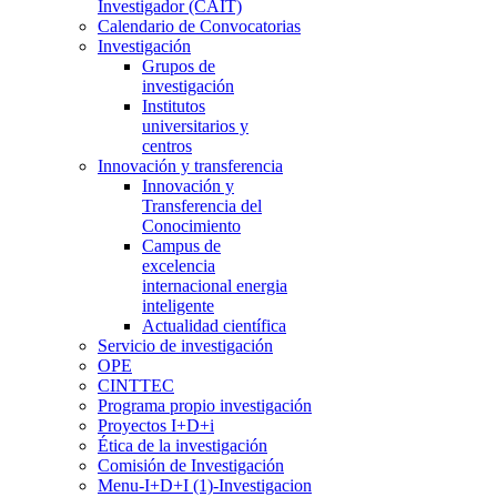
Investigador (CAIT)
Calendario de Convocatorias
Investigación
Grupos de
investigación
Institutos
universitarios y
centros
Innovación y transferencia
Innovación y
Transferencia del
Conocimiento
Campus de
excelencia
internacional energia
inteligente
Actualidad científica
Servicio de investigación
OPE
CINTTEC
Programa propio investigación
Proyectos I+D+i
Ética de la investigación
Comisión de Investigación
Menu-I+D+I (1)-Investigacion