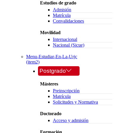
Estudios de grado
Admisión
Matrícula
Convalidaciones
Movilidad
Internacional
Nacional (Sicue)
Menu-Estudiar-En-La-Urjc
(item2)
Postgrado
Másteres
Preinscripción
Matrícula
Solicitudes y Normativa
Doctorado
Acceso y admisión
Formación