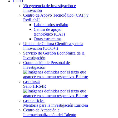
I+D+i
Vicegerencia de Investigación e
Innovación
Centro de Apoyo Tecnológico (CAT) y
RedLabU
Laboratorios redlabu
Centro de apoyo
tecnológico (CAT)
Otras estructuras
Unidad de Cultura Científica y de la
Innovación (UCC+i)
Servicio de Gestión Económica de la
Investigación
Contratación de Personal de
Investigación
Sello HRS4R
Mentoría para la investigación Euriclea
Centro de Atracción e
Internacionalización del Talento