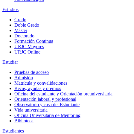
Estudios
Grado
Doble Grado
Máster
Doctorado
Formación Continua
URJC Mayores
URJC Online
Estudiar
Pruebas de acceso
Admisión
Matrícula y convalidaciones
Becas, ayudas y premios
Oficina del estudiante y Orientación preuniversitaria
Orientación laboral y profesional
Observatorio y casa del Estudiante
Vida universitaria
Oficina Universitaria de Mentoring
Biblioteca
Estudiantes