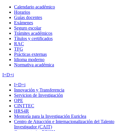
Calendario académico
Horarios
Guías docentes
Exámenes
Seguro escolar
Trámites académicos
Títulos y certificados
RAC
TFG
Prácticas externas
Idioma moderno
Normativa académica
I+D+i
I+D+i
Innovación y Transferencia
Servicion de Investigación
OPE
CINTTEC
HRS4R
Mentoría para la Investigación Euriclea
Centro de Atracción e Internacionalización del Talento
Investigador (CAIT)