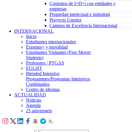
Contratos de I+D+i con entidades y
empresas
Propiedad intelectual e industrial
Proyecto Umotor
Campus de Excelencia Internacional
INTERNACIONAL
Inicio
Estudiantes internacionales
Erasmus+ y movilidad
Estudiantes Visitantes (Free Mover
Students)
Profesores / PTGAS
EULiST
Blended Intensive
Programmes/Programas Intensivos
Combinados
Centro de idiomas
ACTUALIDAD
Noticias
Agenda
25 aniversario