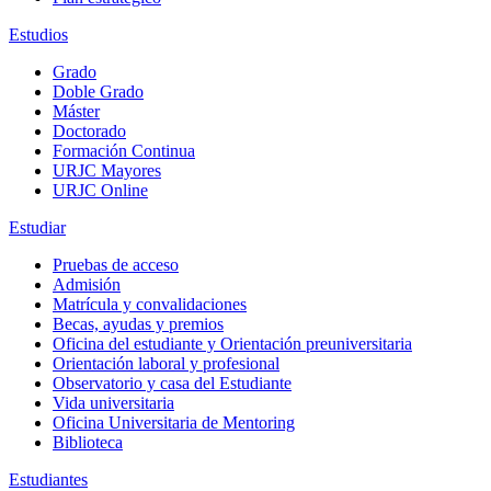
Estudios
Grado
Doble Grado
Máster
Doctorado
Formación Continua
URJC Mayores
URJC Online
Estudiar
Pruebas de acceso
Admisión
Matrícula y convalidaciones
Becas, ayudas y premios
Oficina del estudiante y Orientación preuniversitaria
Orientación laboral y profesional
Observatorio y casa del Estudiante
Vida universitaria
Oficina Universitaria de Mentoring
Biblioteca
Estudiantes