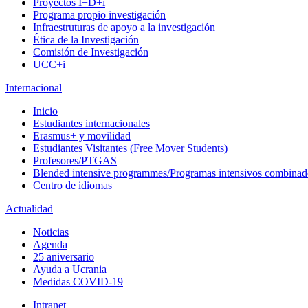
Proyectos I+D+i
Programa propio investigación
Infraestruturas de apoyo a la investigación
Ética de la Investigación
Comisión de Investigación
UCC+i
Internacional
Inicio
Estudiantes internacionales
Erasmus+ y movilidad
Estudiantes Visitantes (Free Mover Students)
Profesores/PTGAS
Blended intensive programmes/Programas intensivos combinad
Centro de idiomas
Actualidad
Noticias
Agenda
25 aniversario
Ayuda a Ucrania
Medidas COVID-19
Intranet