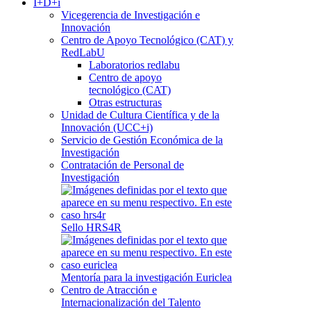
I+D+i
Vicegerencia de Investigación e
Innovación
Centro de Apoyo Tecnológico (CAT) y
RedLabU
Laboratorios redlabu
Centro de apoyo
tecnológico (CAT)
Otras estructuras
Unidad de Cultura Científica y de la
Innovación (UCC+i)
Servicio de Gestión Económica de la
Investigación
Contratación de Personal de
Investigación
Sello HRS4R
Mentoría para la investigación Euriclea
Centro de Atracción e
Internacionalización del Talento