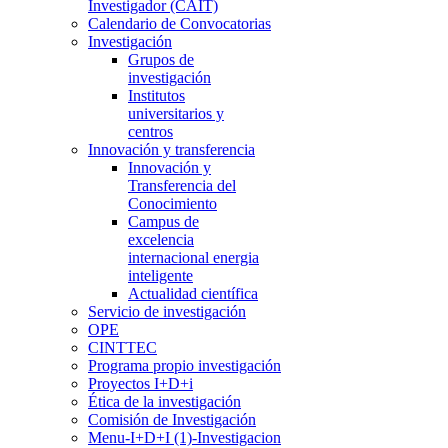
Investigador (CAIT)
Calendario de Convocatorias
Investigación
Grupos de
investigación
Institutos
universitarios y
centros
Innovación y transferencia
Innovación y
Transferencia del
Conocimiento
Campus de
excelencia
internacional energia
inteligente
Actualidad científica
Servicio de investigación
OPE
CINTTEC
Programa propio investigación
Proyectos I+D+i
Ética de la investigación
Comisión de Investigación
Menu-I+D+I (1)-Investigacion