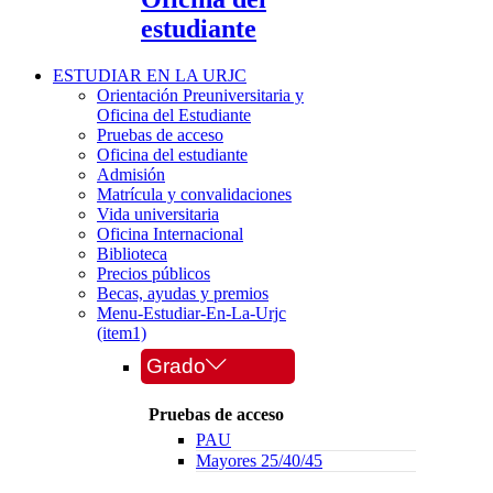
estudiante
ESTUDIAR EN LA URJC
Orientación Preuniversitaria y
Oficina del Estudiante
Pruebas de acceso
Oficina del estudiante
Admisión
Matrícula y convalidaciones
Vida universitaria
Oficina Internacional
Biblioteca
Precios públicos
Becas, ayudas y premios
Menu-Estudiar-En-La-Urjc
(item1)
Grado
Pruebas de acceso
PAU
Mayores 25/40/45