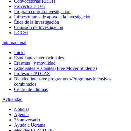
Convocatorias RRHH
Proyectos I+D+i
Programa propio investigación
Infraestruturas de apoyo a la investigación
Ética de la Investigación
Comisión de Investigación
UCC+i
Internacional
Inicio
Estudiantes internacionales
Erasmus+ y movilidad
Estudiantes Visitantes (Free Mover Students)
Profesores/PTGAS
Blended intensive programmes/Programas intensivos
combinados
Centro de idiomas
Actualidad
Noticias
Agenda
25 aniversario
Ayuda a Ucrania
Medidas COVID-19