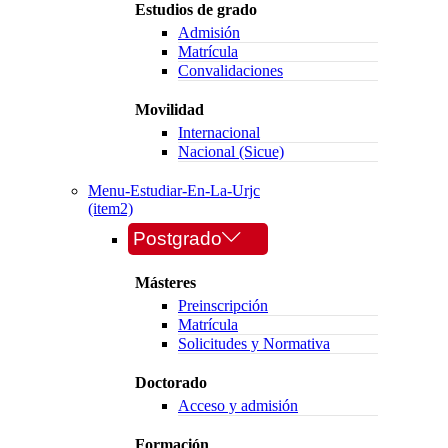
Estudios de grado
Admisión
Matrícula
Convalidaciones
Movilidad
Internacional
Nacional (Sicue)
Menu-Estudiar-En-La-Urjc
(item2)
Postgrado
Másteres
Preinscripción
Matrícula
Solicitudes y Normativa
Doctorado
Acceso y admisión
Formación