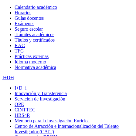
Calendario académico
Horarios
Guías docentes
Exámenes
Seguro escolar
Trámites académicos
Títulos y certificados
RAC
TFG
Prácticas externas
Idioma moderno
Normativa académica
I+D+i
I+D+i
Innovación y Transferencia
Servicion de Investigación
OPE
CINTTEC
HRS4R
Mentoría para la Investigación Euriclea
Centro de Atracción e Internacionalización del Talento
Investigador (CAIT)