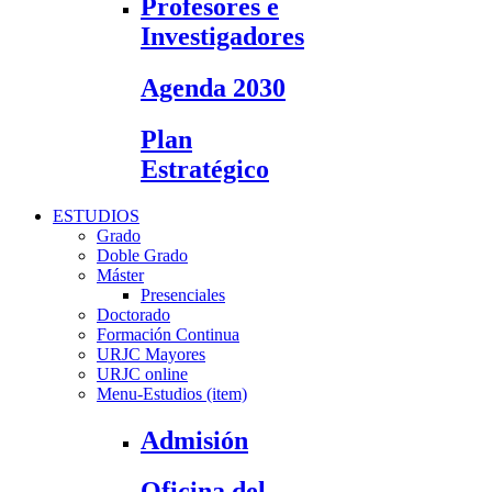
Profesores e
Investigadores
Agenda 2030
Plan
Estratégico
ESTUDIOS
Grado
Doble Grado
Máster
Presenciales
Doctorado
Formación Continua
URJC Mayores
URJC online
Menu-Estudios (item)
Admisión
Oficina del