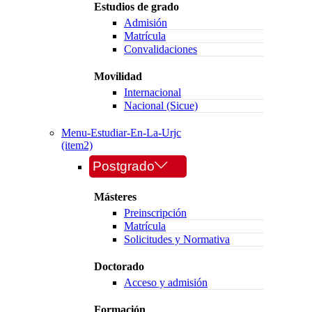
Estudios de grado
Admisión
Matrícula
Convalidaciones
Movilidad
Internacional
Nacional (Sicue)
Menu-Estudiar-En-La-Urjc
(item2)
Postgrado
Másteres
Preinscripción
Matrícula
Solicitudes y Normativa
Doctorado
Acceso y admisión
Formación