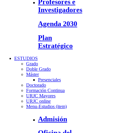
Profesores e
Investigadores
Agenda 2030
Plan
Estratégico
ESTUDIOS
Grado
Doble Grado
Máster
Presenciales
Doctorado
Formación Continua
URJC Mayores
URJC online
Menu-Estudios (item)
Admisión
Oficina del