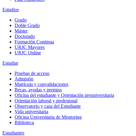
Estudios
Grado
Doble Grado
Máster
Doctorado
Formación Continua
URJC Mayores
URJC Online
Estudiar
Pruebas de acceso
Admisión
Matrícula y convalidaciones
Becas, ayudas y premios
Oficina del estudiante y Orientación preuniversitaria
Orientación laboral y profesional
Observatorio y casa del Estudiante
Vida universitaria
Oficina Universitaria de Mentoring
Biblioteca
Estudiantes