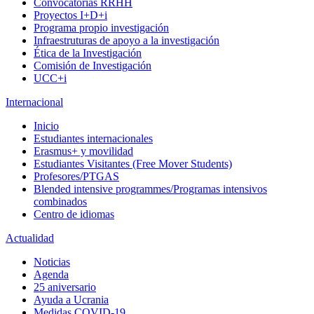
Convocatorias RRHH
Proyectos I+D+i
Programa propio investigación
Infraestruturas de apoyo a la investigación
Ética de la Investigación
Comisión de Investigación
UCC+i
Internacional
Inicio
Estudiantes internacionales
Erasmus+ y movilidad
Estudiantes Visitantes (Free Mover Students)
Profesores/PTGAS
Blended intensive programmes/Programas intensivos
combinados
Centro de idiomas
Actualidad
Noticias
Agenda
25 aniversario
Ayuda a Ucrania
Medidas COVID-19