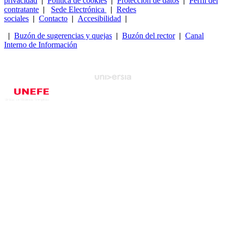
privacidad
|
Política de cookies
|
Protección de datos
|
Perfil del
contratante
|
Sede Electrónica
|
Redes
sociales
|
Contacto
|
Accesibilidad
|
|
Buzón de sugerencias y quejas
|
Buzón del rector
|
Canal
Interno de Información