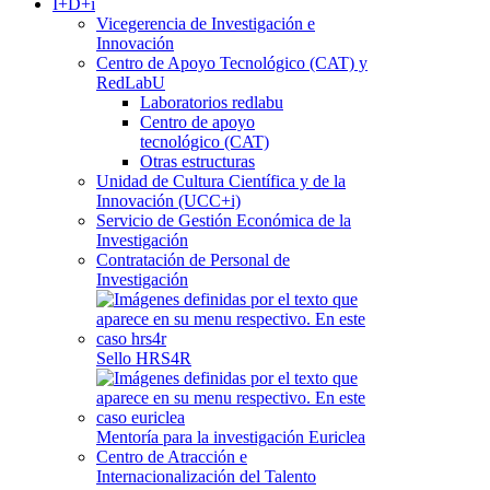
I+D+i
Vicegerencia de Investigación e
Innovación
Centro de Apoyo Tecnológico (CAT) y
RedLabU
Laboratorios redlabu
Centro de apoyo
tecnológico (CAT)
Otras estructuras
Unidad de Cultura Científica y de la
Innovación (UCC+i)
Servicio de Gestión Económica de la
Investigación
Contratación de Personal de
Investigación
Sello HRS4R
Mentoría para la investigación Euriclea
Centro de Atracción e
Internacionalización del Talento