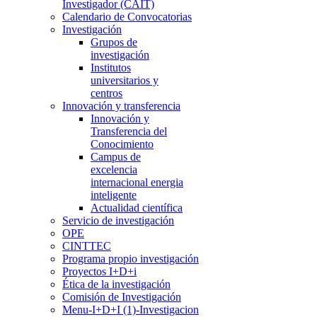
Investigador (CAIT)
Calendario de Convocatorias
Investigación
Grupos de
investigación
Institutos
universitarios y
centros
Innovación y transferencia
Innovación y
Transferencia del
Conocimiento
Campus de
excelencia
internacional energia
inteligente
Actualidad científica
Servicio de investigación
OPE
CINTTEC
Programa propio investigación
Proyectos I+D+i
Ética de la investigación
Comisión de Investigación
Menu-I+D+I (1)-Investigacion