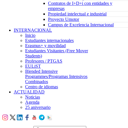
Contratos de I+D+i con entidades y
empresas
Propiedad intelectual e industrial
Proyecto Umotor
Campus de Excelencia Internacional
INTERNACIONAL
Inicio
Estudiantes internacionales
Erasmus+ y movilidad
Estudiantes Visitantes (Free Mover
Students)
Profesores / PTGAS
EULiST
Blended Intensive
Programmes/Programas Intensivos
Combinados
Centro de idiomas
ACTUALIDAD
Noticias
Agenda
25 aniversario