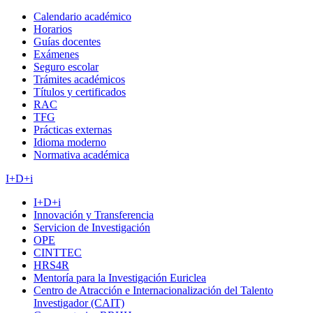
Calendario académico
Horarios
Guías docentes
Exámenes
Seguro escolar
Trámites académicos
Títulos y certificados
RAC
TFG
Prácticas externas
Idioma moderno
Normativa académica
I+D+i
I+D+i
Innovación y Transferencia
Servicion de Investigación
OPE
CINTTEC
HRS4R
Mentoría para la Investigación Euriclea
Centro de Atracción e Internacionalización del Talento
Investigador (CAIT)