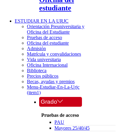
estudiante
ESTUDIAR EN LA URJC
Orientación Preuniversitaria y
Oficina del Estudiante
Pruebas de acceso
Oficina del estudiante
Admisión
Matrícula y convalidaciones
Vida universitaria
Oficina Internacional
Biblioteca
Precios públicos
Becas, ayudas y premios
Menu-Estudiar-En-La-Urjc
(item1)
Grado
Pruebas de acceso
PAU
Mayores 25/40/45