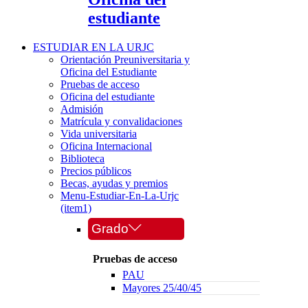
estudiante
ESTUDIAR EN LA URJC
Orientación Preuniversitaria y
Oficina del Estudiante
Pruebas de acceso
Oficina del estudiante
Admisión
Matrícula y convalidaciones
Vida universitaria
Oficina Internacional
Biblioteca
Precios públicos
Becas, ayudas y premios
Menu-Estudiar-En-La-Urjc
(item1)
Grado
Pruebas de acceso
PAU
Mayores 25/40/45