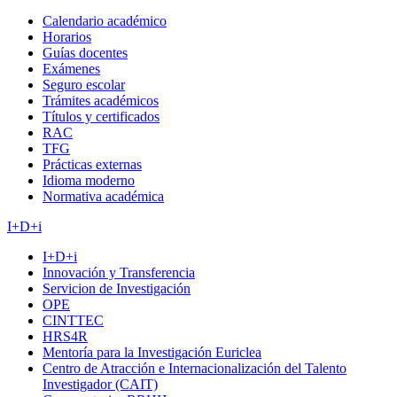
Calendario académico
Horarios
Guías docentes
Exámenes
Seguro escolar
Trámites académicos
Títulos y certificados
RAC
TFG
Prácticas externas
Idioma moderno
Normativa académica
I+D+i
I+D+i
Innovación y Transferencia
Servicion de Investigación
OPE
CINTTEC
HRS4R
Mentoría para la Investigación Euriclea
Centro de Atracción e Internacionalización del Talento
Investigador (CAIT)