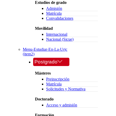
Estudios de grado
Admisión
Matrícula
Convalidaciones
Movilidad
Internacional
Nacional (Sicue)
Menu-Estudiar-En-La-Urjc
(item2)
Postgrado
Másteres
Preinscripción
Matrícula
Solicitudes y Normativa
Doctorado
Acceso y admisión
Formación