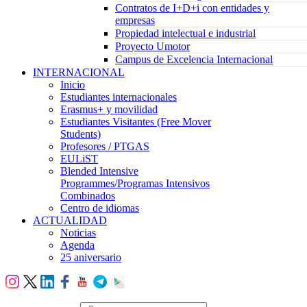
Contratos de I+D+i con entidades y
empresas
Propiedad intelectual e industrial
Proyecto Umotor
Campus de Excelencia Internacional
INTERNACIONAL
Inicio
Estudiantes internacionales
Erasmus+ y movilidad
Estudiantes Visitantes (Free Mover
Students)
Profesores / PTGAS
EULiST
Blended Intensive
Programmes/Programas Intensivos
Combinados
Centro de idiomas
ACTUALIDAD
Noticias
Agenda
25 aniversario