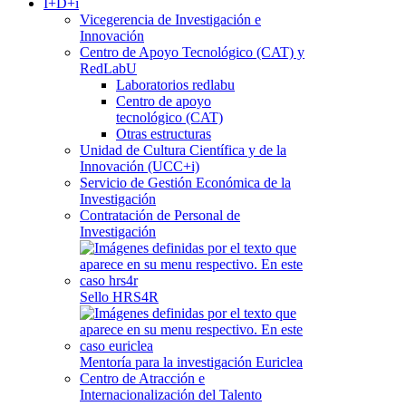
I+D+i
Vicegerencia de Investigación e
Innovación
Centro de Apoyo Tecnológico (CAT) y
RedLabU
Laboratorios redlabu
Centro de apoyo
tecnológico (CAT)
Otras estructuras
Unidad de Cultura Científica y de la
Innovación (UCC+i)
Servicio de Gestión Económica de la
Investigación
Contratación de Personal de
Investigación
Sello HRS4R
Mentoría para la investigación Euriclea
Centro de Atracción e
Internacionalización del Talento