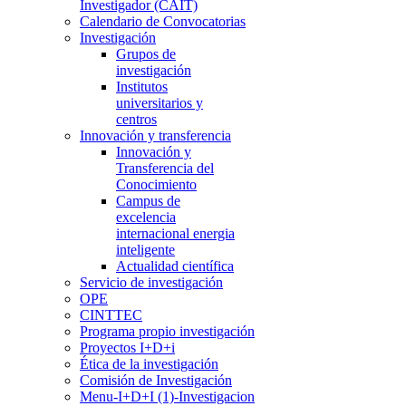
Investigador (CAIT)
Calendario de Convocatorias
Investigación
Grupos de
investigación
Institutos
universitarios y
centros
Innovación y transferencia
Innovación y
Transferencia del
Conocimiento
Campus de
excelencia
internacional energia
inteligente
Actualidad científica
Servicio de investigación
OPE
CINTTEC
Programa propio investigación
Proyectos I+D+i
Ética de la investigación
Comisión de Investigación
Menu-I+D+I (1)-Investigacion