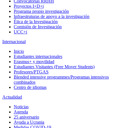
Convocatorias RRHH
Proyectos I+D+i
Programa propio investigación
Infraestruturas de apoyo a la investigación
Ética de la Investigación
Comisión de Investigación
UCC+i
Internacional
Inicio
Estudiantes internacionales
Erasmus+ y movilidad
Estudiantes Visitantes (Free Mover Students)
Profesores/PTGAS
Blended intensive programmes/Programas intensivos
combinados
Centro de idiomas
Actualidad
Noticias
Agenda
25 aniversario
Ayuda a Ucrania
Medidas COVID-19