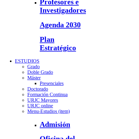
Profesores e
Investigadores
Agenda 2030
Plan
Estratégico
ESTUDIOS
Grado
Doble Grado
Máster
Presenciales
Doctorado
Formación Continua
URJC Mayores
URJC online
Menu-Estudios (item)
Admisión
Oficina del