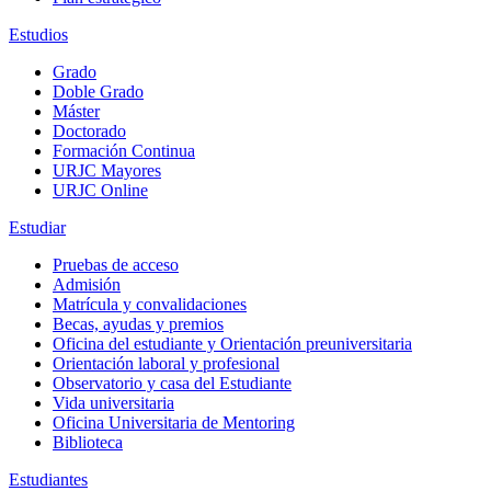
Estudios
Grado
Doble Grado
Máster
Doctorado
Formación Continua
URJC Mayores
URJC Online
Estudiar
Pruebas de acceso
Admisión
Matrícula y convalidaciones
Becas, ayudas y premios
Oficina del estudiante y Orientación preuniversitaria
Orientación laboral y profesional
Observatorio y casa del Estudiante
Vida universitaria
Oficina Universitaria de Mentoring
Biblioteca
Estudiantes