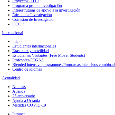
Proyectos I+D+i
Programa propio investigación
Infraestruturas de apoyo a la investigación
Ética de la Investigación
Comisión de Investigación
UCC+i
Internacional
Inicio
Estudiantes internacionales
Erasmus+ y movilidad
Estudiantes Visitantes (Free Mover Students)
Profesores/PTGAS
Blended intensive programmes/Programas intensivos combinad
Centro de idiomas
Actualidad
Noticias
Agenda
25 aniversario
Ayuda a Ucrania
Medidas COVID-19
Intranet