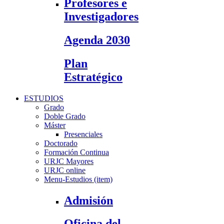
Profesores e
Investigadores
Agenda 2030
Plan
Estratégico
ESTUDIOS
Grado
Doble Grado
Máster
Presenciales
Doctorado
Formación Continua
URJC Mayores
URJC online
Menu-Estudios (item)
Admisión
Oficina del