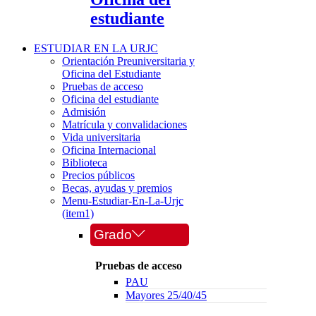
estudiante
ESTUDIAR EN LA URJC
Orientación Preuniversitaria y
Oficina del Estudiante
Pruebas de acceso
Oficina del estudiante
Admisión
Matrícula y convalidaciones
Vida universitaria
Oficina Internacional
Biblioteca
Precios públicos
Becas, ayudas y premios
Menu-Estudiar-En-La-Urjc
(item1)
Grado
Pruebas de acceso
PAU
Mayores 25/40/45