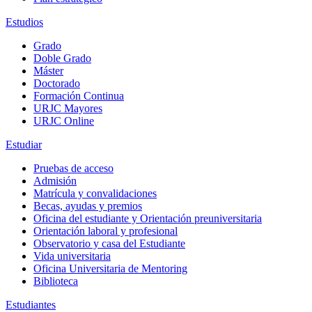
Estudios
Grado
Doble Grado
Máster
Doctorado
Formación Continua
URJC Mayores
URJC Online
Estudiar
Pruebas de acceso
Admisión
Matrícula y convalidaciones
Becas, ayudas y premios
Oficina del estudiante y Orientación preuniversitaria
Orientación laboral y profesional
Observatorio y casa del Estudiante
Vida universitaria
Oficina Universitaria de Mentoring
Biblioteca
Estudiantes