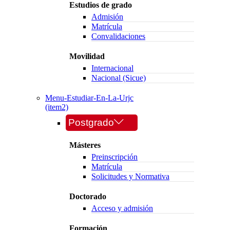
Estudios de grado
Admisión
Matrícula
Convalidaciones
Movilidad
Internacional
Nacional (Sicue)
Menu-Estudiar-En-La-Urjc
(item2)
Postgrado
Másteres
Preinscripción
Matrícula
Solicitudes y Normativa
Doctorado
Acceso y admisión
Formación