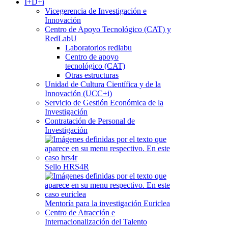
I+D+i
Vicegerencia de Investigación e
Innovación
Centro de Apoyo Tecnológico (CAT) y
RedLabU
Laboratorios redlabu
Centro de apoyo
tecnológico (CAT)
Otras estructuras
Unidad de Cultura Científica y de la
Innovación (UCC+i)
Servicio de Gestión Económica de la
Investigación
Contratación de Personal de
Investigación
Sello HRS4R
Mentoría para la investigación Euriclea
Centro de Atracción e
Internacionalización del Talento