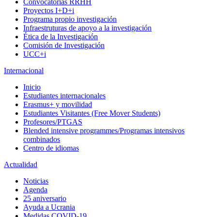
Convocatorias RRHH
Proyectos I+D+i
Programa propio investigación
Infraestruturas de apoyo a la investigación
Ética de la Investigación
Comisión de Investigación
UCC+i
Internacional
Inicio
Estudiantes internacionales
Erasmus+ y movilidad
Estudiantes Visitantes (Free Mover Students)
Profesores/PTGAS
Blended intensive programmes/Programas intensivos
combinados
Centro de idiomas
Actualidad
Noticias
Agenda
25 aniversario
Ayuda a Ucrania
Medidas COVID-19