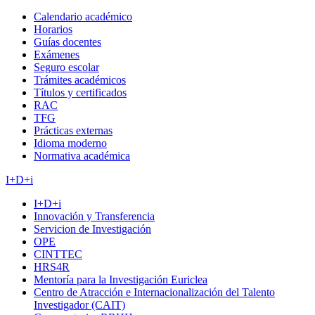
Calendario académico
Horarios
Guías docentes
Exámenes
Seguro escolar
Trámites académicos
Títulos y certificados
RAC
TFG
Prácticas externas
Idioma moderno
Normativa académica
I+D+i
I+D+i
Innovación y Transferencia
Servicion de Investigación
OPE
CINTTEC
HRS4R
Mentoría para la Investigación Euriclea
Centro de Atracción e Internacionalización del Talento
Investigador (CAIT)