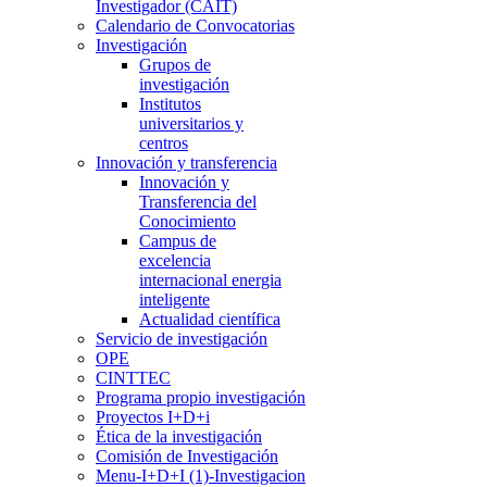
Investigador (CAIT)
Calendario de Convocatorias
Investigación
Grupos de
investigación
Institutos
universitarios y
centros
Innovación y transferencia
Innovación y
Transferencia del
Conocimiento
Campus de
excelencia
internacional energia
inteligente
Actualidad científica
Servicio de investigación
OPE
CINTTEC
Programa propio investigación
Proyectos I+D+i
Ética de la investigación
Comisión de Investigación
Menu-I+D+I (1)-Investigacion