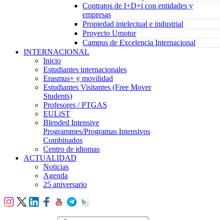
Contratos de I+D+i con entidades y
empresas
Propiedad intelectual e industrial
Proyecto Umotor
Campus de Excelencia Internacional
INTERNACIONAL
Inicio
Estudiantes internacionales
Erasmus+ y movilidad
Estudiantes Visitantes (Free Mover
Students)
Profesores / PTGAS
EULiST
Blended Intensive
Programmes/Programas Intensivos
Combinados
Centro de idiomas
ACTUALIDAD
Noticias
Agenda
25 aniversario