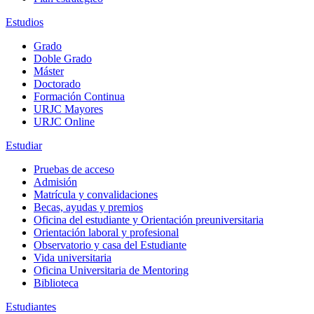
Estudios
Grado
Doble Grado
Máster
Doctorado
Formación Continua
URJC Mayores
URJC Online
Estudiar
Pruebas de acceso
Admisión
Matrícula y convalidaciones
Becas, ayudas y premios
Oficina del estudiante y Orientación preuniversitaria
Orientación laboral y profesional
Observatorio y casa del Estudiante
Vida universitaria
Oficina Universitaria de Mentoring
Biblioteca
Estudiantes