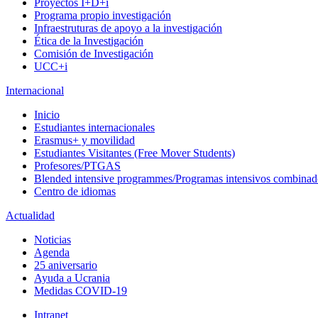
Proyectos I+D+i
Programa propio investigación
Infraestruturas de apoyo a la investigación
Ética de la Investigación
Comisión de Investigación
UCC+i
Internacional
Inicio
Estudiantes internacionales
Erasmus+ y movilidad
Estudiantes Visitantes (Free Mover Students)
Profesores/PTGAS
Blended intensive programmes/Programas intensivos combinad
Centro de idiomas
Actualidad
Noticias
Agenda
25 aniversario
Ayuda a Ucrania
Medidas COVID-19
Intranet