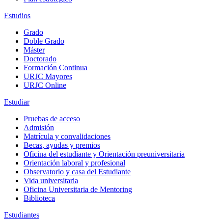
Estudios
Grado
Doble Grado
Máster
Doctorado
Formación Continua
URJC Mayores
URJC Online
Estudiar
Pruebas de acceso
Admisión
Matrícula y convalidaciones
Becas, ayudas y premios
Oficina del estudiante y Orientación preuniversitaria
Orientación laboral y profesional
Observatorio y casa del Estudiante
Vida universitaria
Oficina Universitaria de Mentoring
Biblioteca
Estudiantes