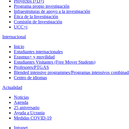
Proyectos I+D+i
Programa propio investigación
Infraestruturas de apoyo a la investigación
Ética de la Investigación
Comisión de Investigación
UCC+i
Internacional
Inicio
Estudiantes internacionales
Erasmus+ y movilidad
Estudiantes Visitantes (Free Mover Students)
Profesores/PTGAS
Blended intensive programmes/Programas intensivos combinad
Centro de idiomas
Actualidad
Noticias
Agenda
25 aniversario
Ayuda a Ucrania
Medidas COVID-19
Intranet