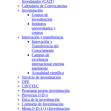
Investigador (CAIT)
Calendario de Convocatorias
Investigación
Grupos de
investigación
Institutos
universitarios y
centros
Innovación y transferencia
Innovación y
Transferencia del
Conocimiento
Campus de
excelencia
internacional energia
inteligente
Actualidad científica
Servicio de investigación
OPE
CINTTEC
Programa propio investigación
Proyectos I+D+i
Ética de la investigación
Comisión de Investigación
Menu-I+D+I (1)-Investigacion