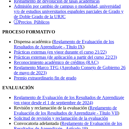
Reglamento de devolución de tasas académicas
Admisión por cambio de campus o modalidad, universidad
y/o de estudios universitarios españoles parciales de Grado y
de Doble Grado de la URJC
Precios Públicos
PROCESO FORMATIVO
Dispensa académica (
Reglamento de Evaluación de los
Resultados de Aprendizaje - Título IX
)
Prácticas externas (en vigor durante el curso 21/22)
Prácticas externas (de aplicación a partir del curso 22/23)
Reconocimiento académico de créditos (RAC)
Reglamento Marco TFG (Aprobado Consejo de Gobierno 26
de mayo de 2023)
Premio extraordinario fin de grado
EVALUACIÓN
Reglamento de Evaluación de los Resultados de Aprendizaje
(en vigor desde el 1 de septiembre de 2024)
Revisión y reclamación de la evaluación (
Reglamento de
Evaluación de los Resultados de Aprendizaje - Título VII
)
Solicitud de revisión y reclamación de la evaluación
Convocatoria adelantada (
Reglamento de Evaluación de los
Resultados de Aprendizaje - Artículo 19
)