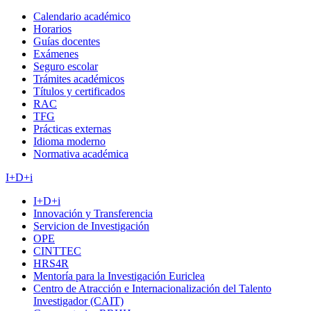
Calendario académico
Horarios
Guías docentes
Exámenes
Seguro escolar
Trámites académicos
Títulos y certificados
RAC
TFG
Prácticas externas
Idioma moderno
Normativa académica
I+D+i
I+D+i
Innovación y Transferencia
Servicion de Investigación
OPE
CINTTEC
HRS4R
Mentoría para la Investigación Euriclea
Centro de Atracción e Internacionalización del Talento
Investigador (CAIT)