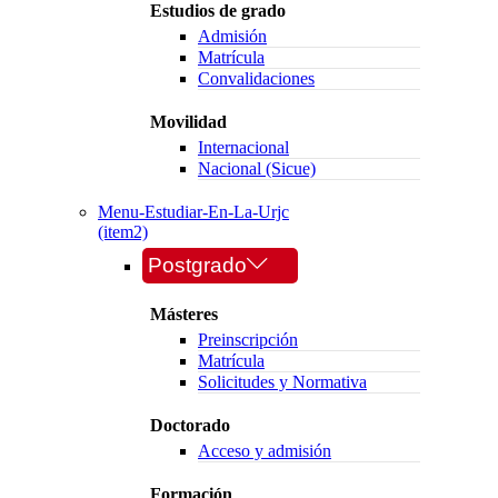
Estudios de grado
Admisión
Matrícula
Convalidaciones
Movilidad
Internacional
Nacional (Sicue)
Menu-Estudiar-En-La-Urjc
(item2)
Postgrado
Másteres
Preinscripción
Matrícula
Solicitudes y Normativa
Doctorado
Acceso y admisión
Formación