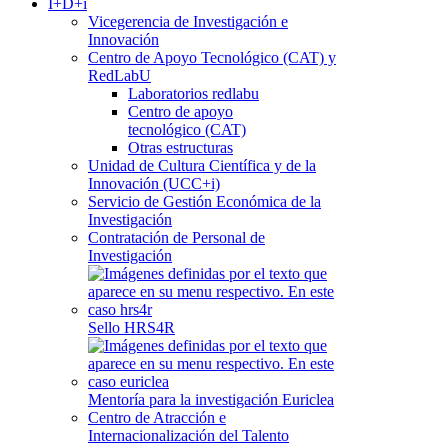
I+D+i
Vicegerencia de Investigación e
Innovación
Centro de Apoyo Tecnológico (CAT) y
RedLabU
Laboratorios redlabu
Centro de apoyo
tecnológico (CAT)
Otras estructuras
Unidad de Cultura Científica y de la
Innovación (UCC+i)
Servicio de Gestión Económica de la
Investigación
Contratación de Personal de
Investigación
Sello HRS4R
Mentoría para la investigación Euriclea
Centro de Atracción e
Internacionalización del Talento