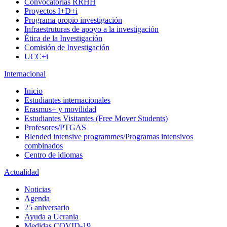
Convocatorias RRHH
Proyectos I+D+i
Programa propio investigación
Infraestruturas de apoyo a la investigación
Ética de la Investigación
Comisión de Investigación
UCC+i
Internacional
Inicio
Estudiantes internacionales
Erasmus+ y movilidad
Estudiantes Visitantes (Free Mover Students)
Profesores/PTGAS
Blended intensive programmes/Programas intensivos
combinados
Centro de idiomas
Actualidad
Noticias
Agenda
25 aniversario
Ayuda a Ucrania
Medidas COVID-19