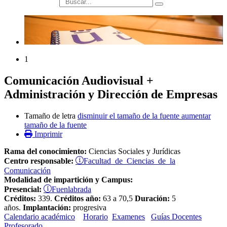
búsqueda
1
Comunicación Audiovisual +
Administración y Dirección de Empresas
Tamaño de letra
disminuir el tamaño de la fuente
aumentar
tamaño de la fuente
Imprimir
Rama del conocimiento:
Ciencias Sociales y Jurídicas
Facultad de Ciencias de la
Centro responsable:
Comunicación
Modalidad de impartición y Campus:
Fuenlabrada
Presencial:
Créditos:
339.
Créditos año:
63 a 70,5
Duración:
5
años.
Implantación:
progresiva
Calendario académico
Horario
Examenes
Guías Docentes
Profesorado