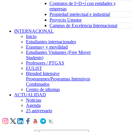
Contratos de I+D+i con entidades y
empresas
Propiedad intelectual e industrial
Proyecto Umotor
Campus de Excelencia Internacional
INTERNACIONAL
Inicio
Estudiantes internacionales
Erasmus+ y movilidad
Estudiantes Visitantes (Free Mover
Students)
Profesores / PTGAS
EULiST
Blended Intensive
Programmes/Programas Intensivos
Combinados
Centro de idiomas
ACTUALIDAD
Noticias
Agenda
25 aniversario