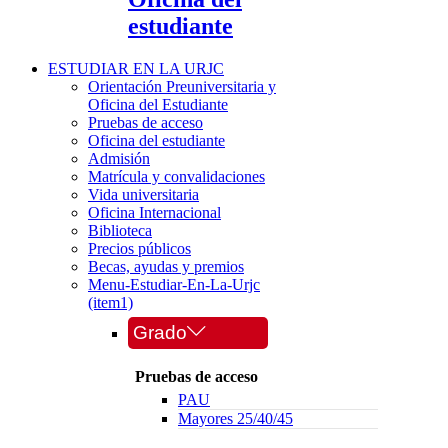
estudiante
ESTUDIAR EN LA URJC
Orientación Preuniversitaria y
Oficina del Estudiante
Pruebas de acceso
Oficina del estudiante
Admisión
Matrícula y convalidaciones
Vida universitaria
Oficina Internacional
Biblioteca
Precios públicos
Becas, ayudas y premios
Menu-Estudiar-En-La-Urjc
(item1)
Grado
Pruebas de acceso
PAU
Mayores 25/40/45