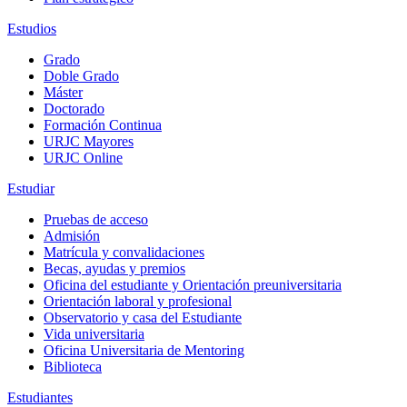
Estudios
Grado
Doble Grado
Máster
Doctorado
Formación Continua
URJC Mayores
URJC Online
Estudiar
Pruebas de acceso
Admisión
Matrícula y convalidaciones
Becas, ayudas y premios
Oficina del estudiante y Orientación preuniversitaria
Orientación laboral y profesional
Observatorio y casa del Estudiante
Vida universitaria
Oficina Universitaria de Mentoring
Biblioteca
Estudiantes