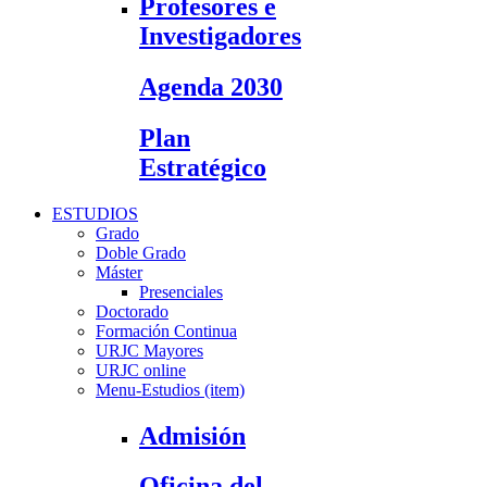
Profesores e
Investigadores
Agenda 2030
Plan
Estratégico
ESTUDIOS
Grado
Doble Grado
Máster
Presenciales
Doctorado
Formación Continua
URJC Mayores
URJC online
Menu-Estudios (item)
Admisión
Oficina del