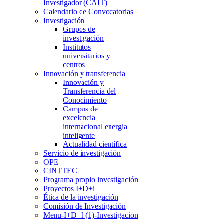
Investigador (CAIT)
Calendario de Convocatorias
Investigación
Grupos de
investigación
Institutos
universitarios y
centros
Innovación y transferencia
Innovación y
Transferencia del
Conocimiento
Campus de
excelencia
internacional energia
inteligente
Actualidad científica
Servicio de investigación
OPE
CINTTEC
Programa propio investigación
Proyectos I+D+i
Ética de la investigación
Comisión de Investigación
Menu-I+D+I (1)-Investigacion