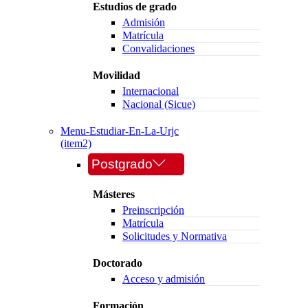
Estudios de grado
Admisión
Matrícula
Convalidaciones
Movilidad
Internacional
Nacional (Sicue)
Menu-Estudiar-En-La-Urjc
(item2)
Postgrado
Másteres
Preinscripción
Matrícula
Solicitudes y Normativa
Doctorado
Acceso y admisión
Formación