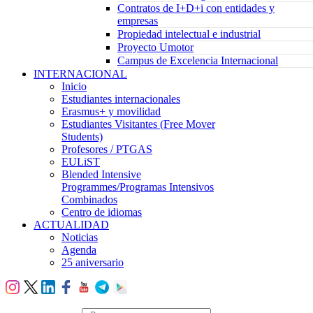
Contratos de I+D+i con entidades y
empresas
Propiedad intelectual e industrial
Proyecto Umotor
Campus de Excelencia Internacional
INTERNACIONAL
Inicio
Estudiantes internacionales
Erasmus+ y movilidad
Estudiantes Visitantes (Free Mover
Students)
Profesores / PTGAS
EULiST
Blended Intensive
Programmes/Programas Intensivos
Combinados
Centro de idiomas
ACTUALIDAD
Noticias
Agenda
25 aniversario