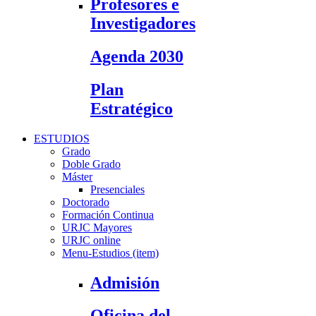
Profesores e
Investigadores
Agenda 2030
Plan
Estratégico
ESTUDIOS
Grado
Doble Grado
Máster
Presenciales
Doctorado
Formación Continua
URJC Mayores
URJC online
Menu-Estudios (item)
Admisión
Oficina del