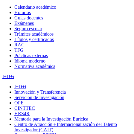
Calendario académico
Horarios
Guías docentes
Exámenes
Seguro escolar
Trámites académicos
Títulos y certificados
RAC
TFG
Prácticas externas
Idioma moderno
Normativa académica
I+D+i
I+D+i
Innovación y Transferencia
Servicion de Investigación
OPE
CINTTEC
HRS4R
Mentoría para la Investigación Euriclea
Centro de Atracción e Internacionalización del Talento
Investigador (CAIT)