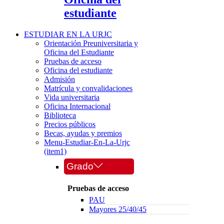
estudiante
ESTUDIAR EN LA URJC
Orientación Preuniversitaria y
Oficina del Estudiante
Pruebas de acceso
Oficina del estudiante
Admisión
Matrícula y convalidaciones
Vida universitaria
Oficina Internacional
Biblioteca
Precios públicos
Becas, ayudas y premios
Menu-Estudiar-En-La-Urjc
(item1)
Grado
Pruebas de acceso
PAU
Mayores 25/40/45