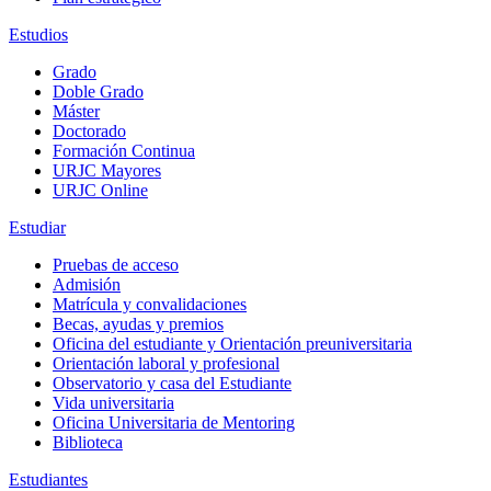
Estudios
Grado
Doble Grado
Máster
Doctorado
Formación Continua
URJC Mayores
URJC Online
Estudiar
Pruebas de acceso
Admisión
Matrícula y convalidaciones
Becas, ayudas y premios
Oficina del estudiante y Orientación preuniversitaria
Orientación laboral y profesional
Observatorio y casa del Estudiante
Vida universitaria
Oficina Universitaria de Mentoring
Biblioteca
Estudiantes