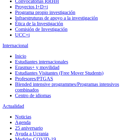
Convocatorias RRHH
Proyectos I+D+i
Programa propio investigación
Infraestruturas de apoyo a la investigación
Ética de la Investigación
Comisión de Investigación
UCC+i
Internacional
Inicio
Estudiantes internacionales
Erasmus+ y movilidad
Estudiantes Visitantes (Free Mover Students)
Profesores/PTGAS
Blended intensive programmes/Programas intensivos
combinados
Centro de idiomas
Actualidad
Noticias
Agenda
25 aniversario
Ayuda a Ucrania
Medidas COVID-19