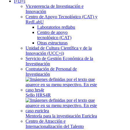
I+D+i
Vicegerencia de Investigación e
Innovación
Centro de Apoyo Tecnológico (CAT) y
RedLabU
Laboratorios redlabu
Centro de apoyo
tecnológico (CAT)
Otras estructuras
Unidad de Cultura Científica y de la
Innovación (UCC+i)
Servicio de Gestión Económica de la
Investigación
Contratación de Personal de
Investigación
Sello HRS4R
Mentoría para la investigación Euriclea
Centro de Atracción e
Internacionalización del Talento