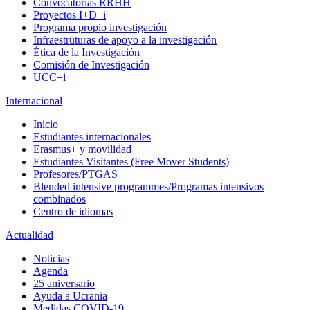
Convocatorias RRHH
Proyectos I+D+i
Programa propio investigación
Infraestruturas de apoyo a la investigación
Ética de la Investigación
Comisión de Investigación
UCC+i
Internacional
Inicio
Estudiantes internacionales
Erasmus+ y movilidad
Estudiantes Visitantes (Free Mover Students)
Profesores/PTGAS
Blended intensive programmes/Programas intensivos
combinados
Centro de idiomas
Actualidad
Noticias
Agenda
25 aniversario
Ayuda a Ucrania
Medidas COVID-19