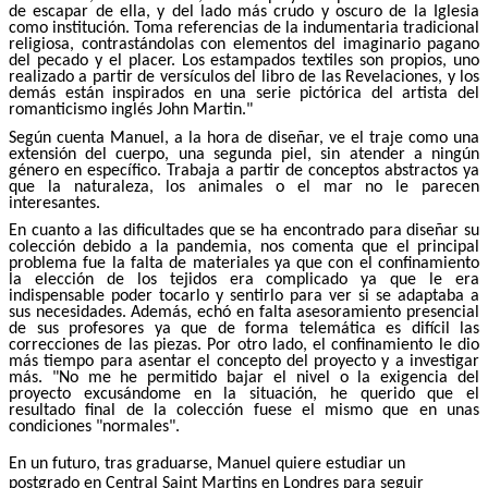
de escapar de ella, y del lado más crudo y oscuro de la Iglesia
como institución. Toma referencias de la indumentaria tradicional
religiosa, contrastándolas con elementos del imaginario pagano
del pecado y el placer. Los estampados textiles son propios, uno
realizado a partir de versículos del libro de las Revelaciones, y los
demás están inspirados en una serie pictórica del artista del
romanticismo inglés John Martin."
Según cuenta Manuel, a la hora de diseñar, ve el traje como una
extensión del cuerpo, una segunda piel, sin atender a ningún
género en específico. Trabaja a partir de conceptos abstractos ya
que la naturaleza, los animales o el mar no le parecen
interesantes.
En cuanto a las dificultades que se ha encontrado para diseñar su
colección debido a la pandemia, nos comenta que el principal
problema fue la falta de materiales ya que con el confinamiento
la elección de los tejidos era complicado ya que le era
indispensable poder tocarlo y sentirlo para ver si se adaptaba a
sus necesidades. Además, echó en falta asesoramiento presencial
de sus profesores ya que de forma telemática es difícil las
correcciones de las piezas. Por otro lado, el confinamiento le dio
más tiempo para asentar el concepto del proyecto y a investigar
más. "No me he permitido bajar el nivel o la exigencia del
proyecto excusándome en la situación, he querido que el
resultado final de la colección fuese el mismo que en unas
condiciones "normales".
En un futuro, tras graduarse, Manuel quiere estudiar un
postgrado en
Central Saint Martins en Londres para seguir