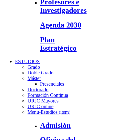
Profesores e
Investigadores
Agenda 2030
Plan
Estratégico
ESTUDIOS
Grado
Doble Grado
Máster
Presenciales
Doctorado
Formación Continua
URJC Mayores
URJC online
Menu-Estudios (item)
Admisión
Oficina del