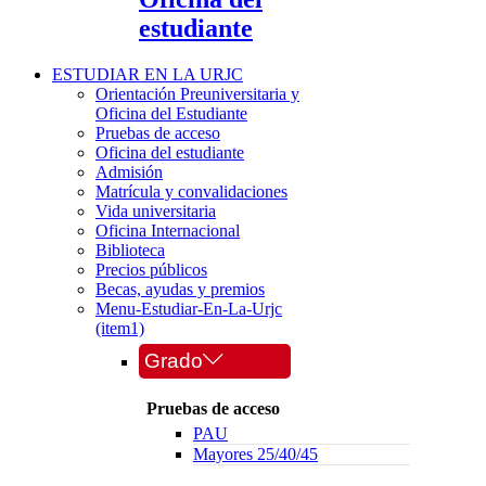
estudiante
ESTUDIAR EN LA URJC
Orientación Preuniversitaria y
Oficina del Estudiante
Pruebas de acceso
Oficina del estudiante
Admisión
Matrícula y convalidaciones
Vida universitaria
Oficina Internacional
Biblioteca
Precios públicos
Becas, ayudas y premios
Menu-Estudiar-En-La-Urjc
(item1)
Grado
Pruebas de acceso
PAU
Mayores 25/40/45