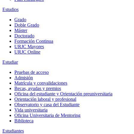
Estudios
Grado
Doble Grado
Máster
Doctorado
Formación Continua
URJC Mayores
URJC Online
Estudiar
Pruebas de acceso
Admisión
Matrícula y convalidaciones
Becas, ayudas y premios
Oficina del estudiante y Orientación preuniversitaria
Orientación laboral y profesional
Observatorio y casa del Estudiante
Vida universitaria
Oficina Universitaria de Mentoring
Biblioteca
Estudiantes