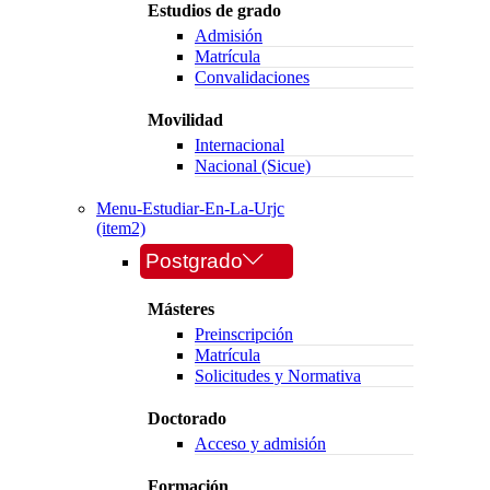
Estudios de grado
Admisión
Matrícula
Convalidaciones
Movilidad
Internacional
Nacional (Sicue)
Menu-Estudiar-En-La-Urjc
(item2)
Postgrado
Másteres
Preinscripción
Matrícula
Solicitudes y Normativa
Doctorado
Acceso y admisión
Formación