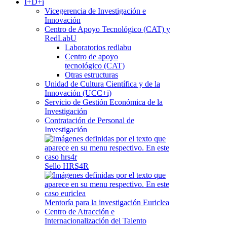
I+D+i
Vicegerencia de Investigación e
Innovación
Centro de Apoyo Tecnológico (CAT) y
RedLabU
Laboratorios redlabu
Centro de apoyo
tecnológico (CAT)
Otras estructuras
Unidad de Cultura Científica y de la
Innovación (UCC+i)
Servicio de Gestión Económica de la
Investigación
Contratación de Personal de
Investigación
Sello HRS4R
Mentoría para la investigación Euriclea
Centro de Atracción e
Internacionalización del Talento