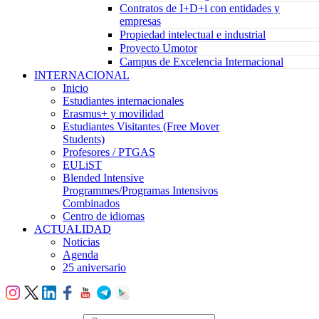
Contratos de I+D+i con entidades y
empresas
Propiedad intelectual e industrial
Proyecto Umotor
Campus de Excelencia Internacional
INTERNACIONAL
Inicio
Estudiantes internacionales
Erasmus+ y movilidad
Estudiantes Visitantes (Free Mover
Students)
Profesores / PTGAS
EULiST
Blended Intensive
Programmes/Programas Intensivos
Combinados
Centro de idiomas
ACTUALIDAD
Noticias
Agenda
25 aniversario