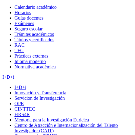
Calendario académico
Horarios
Guías docentes
Exámenes
Seguro escolar
Trámites académicos
Títulos y certificados
RAC
TFG
Prácticas externas
Idioma moderno
Normativa académica
I+D+i
I+D+i
Innovación y Transferencia
Servicion de Investigación
OPE
CINTTEC
HRS4R
Mentoría para la Investigación Euriclea
Centro de Atracción e Internacionalización del Talento
Investigador (CAIT)