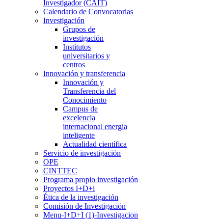
Investigador (CAIT)
Calendario de Convocatorias
Investigación
Grupos de
investigación
Institutos
universitarios y
centros
Innovación y transferencia
Innovación y
Transferencia del
Conocimiento
Campus de
excelencia
internacional energia
inteligente
Actualidad científica
Servicio de investigación
OPE
CINTTEC
Programa propio investigación
Proyectos I+D+i
Ética de la investigación
Comisión de Investigación
Menu-I+D+I (1)-Investigacion