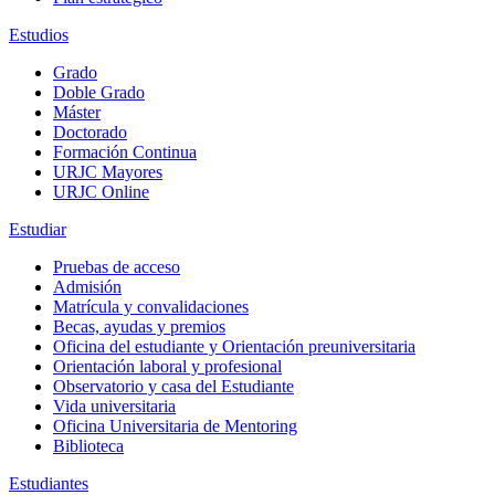
Estudios
Grado
Doble Grado
Máster
Doctorado
Formación Continua
URJC Mayores
URJC Online
Estudiar
Pruebas de acceso
Admisión
Matrícula y convalidaciones
Becas, ayudas y premios
Oficina del estudiante y Orientación preuniversitaria
Orientación laboral y profesional
Observatorio y casa del Estudiante
Vida universitaria
Oficina Universitaria de Mentoring
Biblioteca
Estudiantes