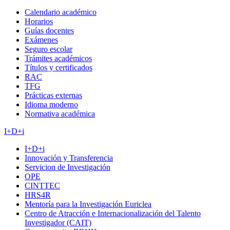
Calendario académico
Horarios
Guías docentes
Exámenes
Seguro escolar
Trámites académicos
Títulos y certificados
RAC
TFG
Prácticas externas
Idioma moderno
Normativa académica
I+D+i
I+D+i
Innovación y Transferencia
Servicion de Investigación
OPE
CINTTEC
HRS4R
Mentoría para la Investigación Euriclea
Centro de Atracción e Internacionalización del Talento
Investigador (CAIT)