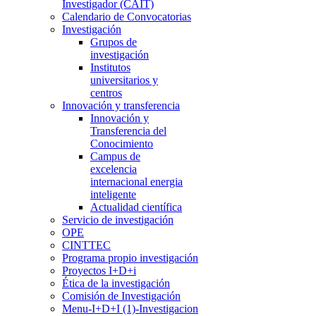
Investigador (CAIT)
Calendario de Convocatorias
Investigación
Grupos de
investigación
Institutos
universitarios y
centros
Innovación y transferencia
Innovación y
Transferencia del
Conocimiento
Campus de
excelencia
internacional energia
inteligente
Actualidad científica
Servicio de investigación
OPE
CINTTEC
Programa propio investigación
Proyectos I+D+i
Ética de la investigación
Comisión de Investigación
Menu-I+D+I (1)-Investigacion