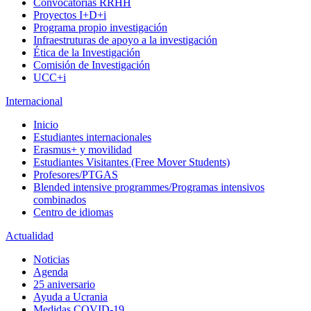
Convocatorias RRHH
Proyectos I+D+i
Programa propio investigación
Infraestruturas de apoyo a la investigación
Ética de la Investigación
Comisión de Investigación
UCC+i
Internacional
Inicio
Estudiantes internacionales
Erasmus+ y movilidad
Estudiantes Visitantes (Free Mover Students)
Profesores/PTGAS
Blended intensive programmes/Programas intensivos
combinados
Centro de idiomas
Actualidad
Noticias
Agenda
25 aniversario
Ayuda a Ucrania
Medidas COVID-19