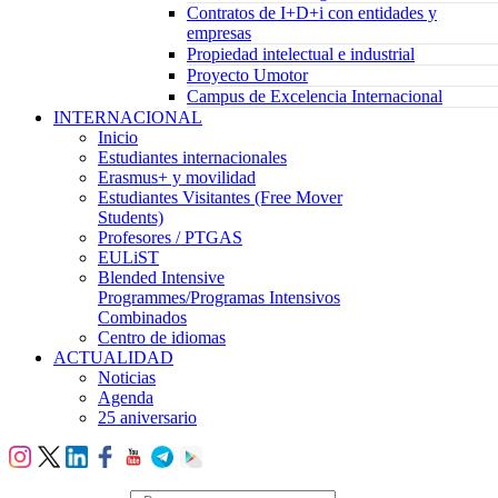
Contratos de I+D+i con entidades y
empresas
Propiedad intelectual e industrial
Proyecto Umotor
Campus de Excelencia Internacional
INTERNACIONAL
Inicio
Estudiantes internacionales
Erasmus+ y movilidad
Estudiantes Visitantes (Free Mover
Students)
Profesores / PTGAS
EULiST
Blended Intensive
Programmes/Programas Intensivos
Combinados
Centro de idiomas
ACTUALIDAD
Noticias
Agenda
25 aniversario