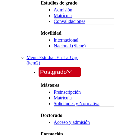
Estudios de grado
Admisión
Matrícula
Convalidaciones
Movilidad
Internacional
Nacional (Sicue)
Menu-Estudiar-En-La-Urjc
(item2)
Postgrado
Másteres
Preinscripción
Matrícula
Solicitudes y Normativa
Doctorado
Acceso y admisión
Formación