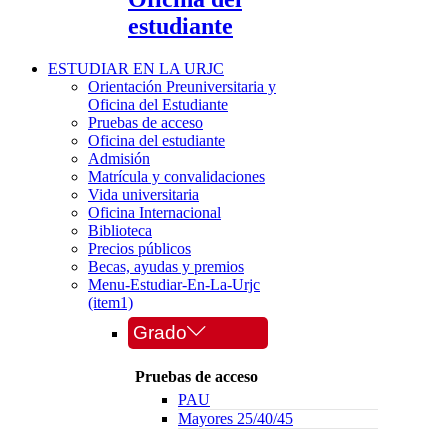
estudiante
ESTUDIAR EN LA URJC
Orientación Preuniversitaria y
Oficina del Estudiante
Pruebas de acceso
Oficina del estudiante
Admisión
Matrícula y convalidaciones
Vida universitaria
Oficina Internacional
Biblioteca
Precios públicos
Becas, ayudas y premios
Menu-Estudiar-En-La-Urjc
(item1)
Grado
Pruebas de acceso
PAU
Mayores 25/40/45