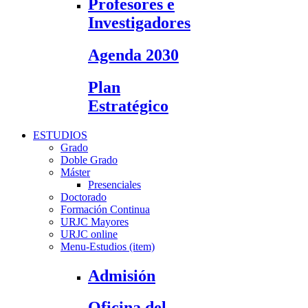
Profesores e
Investigadores
Agenda 2030
Plan
Estratégico
ESTUDIOS
Grado
Doble Grado
Máster
Presenciales
Doctorado
Formación Continua
URJC Mayores
URJC online
Menu-Estudios (item)
Admisión
Oficina del