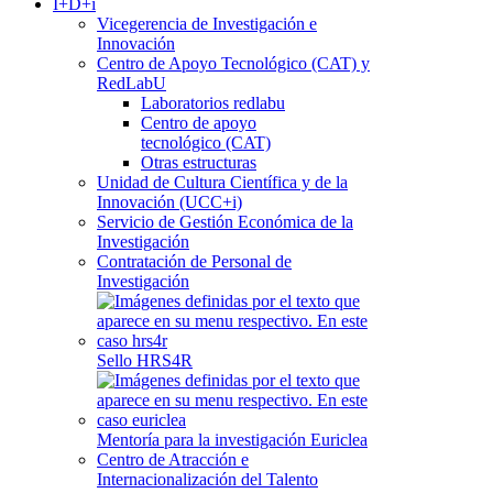
I+D+i
Vicegerencia de Investigación e
Innovación
Centro de Apoyo Tecnológico (CAT) y
RedLabU
Laboratorios redlabu
Centro de apoyo
tecnológico (CAT)
Otras estructuras
Unidad de Cultura Científica y de la
Innovación (UCC+i)
Servicio de Gestión Económica de la
Investigación
Contratación de Personal de
Investigación
Sello HRS4R
Mentoría para la investigación Euriclea
Centro de Atracción e
Internacionalización del Talento