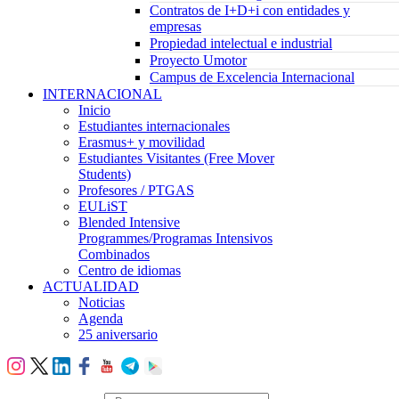
Contratos de I+D+i con entidades y
empresas
Propiedad intelectual e industrial
Proyecto Umotor
Campus de Excelencia Internacional
INTERNACIONAL
Inicio
Estudiantes internacionales
Erasmus+ y movilidad
Estudiantes Visitantes (Free Mover
Students)
Profesores / PTGAS
EULiST
Blended Intensive
Programmes/Programas Intensivos
Combinados
Centro de idiomas
ACTUALIDAD
Noticias
Agenda
25 aniversario