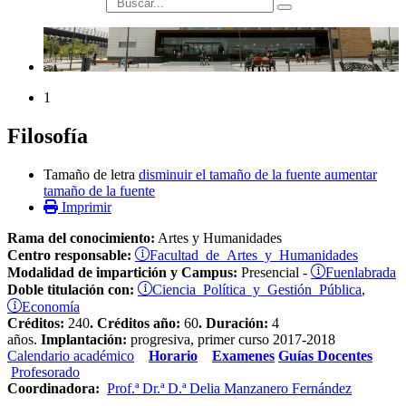
búsqueda
1
Filosofía
Tamaño de letra
disminuir el tamaño de la fuente
aumentar
tamaño de la fuente
Imprimir
Rama del conocimiento:
Artes y Humanidades
Facultad de Artes y Humanidades
Centro responsable:
Fuenlabrada
Modalidad de impartición y Campus:
Presencial -
Ciencia Política y Gestión Pública
Doble titulación con:
,
Economía
Créditos:
240
.
Créditos año:
60
.
Duración:
4
años.
Implantación:
progresiva, primer curso 2017-2018
Calendario académico
Horario
Examenes
Guías Docentes
Profesorado
Coordinadora:
Prof.ª Dr.ª D.ª Delia Manzanero Fernández