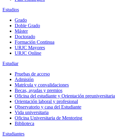
Estudios
Grado
Doble Grado
Máster
Doctorado
Formación Continua
URJC Mayores
URJC Online
Estudiar
Pruebas de acceso
Admisión
Matrícula y convalidaciones
Becas, ayudas y premios
Oficina del estudiante y Orientación preuniversitaria
Orientación laboral y profesional
Observatorio y casa del Estudiante
Vida universitaria
Oficina Universitaria de Mentoring
Biblioteca
Estudiantes