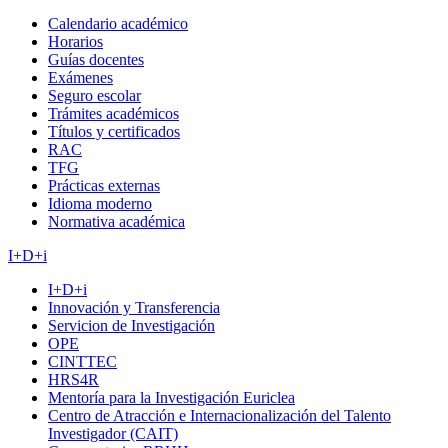
Calendario académico
Horarios
Guías docentes
Exámenes
Seguro escolar
Trámites académicos
Títulos y certificados
RAC
TFG
Prácticas externas
Idioma moderno
Normativa académica
I+D+i
I+D+i
Innovación y Transferencia
Servicion de Investigación
OPE
CINTTEC
HRS4R
Mentoría para la Investigación Euriclea
Centro de Atracción e Internacionalización del Talento
Investigador (CAIT)