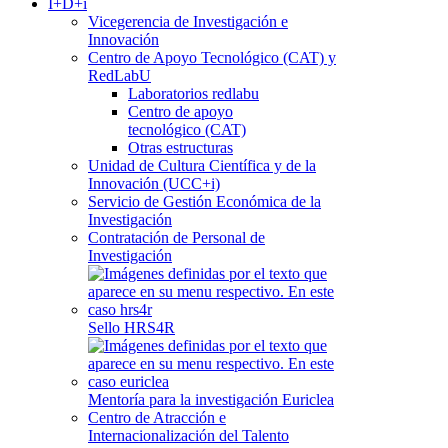
I+D+i
Vicegerencia de Investigación e
Innovación
Centro de Apoyo Tecnológico (CAT) y
RedLabU
Laboratorios redlabu
Centro de apoyo
tecnológico (CAT)
Otras estructuras
Unidad de Cultura Científica y de la
Innovación (UCC+i)
Servicio de Gestión Económica de la
Investigación
Contratación de Personal de
Investigación
Sello HRS4R
Mentoría para la investigación Euriclea
Centro de Atracción e
Internacionalización del Talento