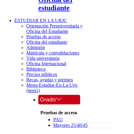
estudiante
ESTUDIAR EN LA URJC
Orientación Preuniversitaria y
Oficina del Estudiante
Pruebas de acceso
Oficina del estudiante
Admisión
Matrícula y convalidaciones
Vida universitaria
Oficina Internacional
Biblioteca
Precios públicos
Becas, ayudas y premios
Menu-Estudiar-En-La-Urjc
(item1)
Grado
Pruebas de acceso
PAU
Mayores 25/40/45