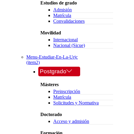
Estudios de grado
Admisión
Matrícula
Convalidaciones
Movilidad
Internacional
Nacional (Sicue)
Menu-Estudiar-En-La-Urjc
(item2)
Postgrado
Másteres
Preinscripción
Matrícula
Solicitudes y Normativa
Doctorado
Acceso y admisión
Formación