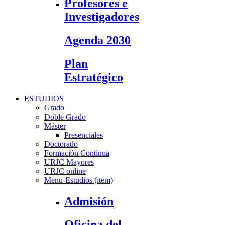
Profesores e
Investigadores
Agenda 2030
Plan
Estratégico
ESTUDIOS
Grado
Doble Grado
Máster
Presenciales
Doctorado
Formación Continua
URJC Mayores
URJC online
Menu-Estudios (item)
Admisión
Oficina del