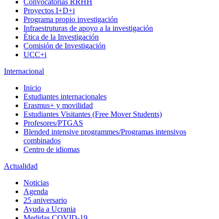
Convocatorias RRHH
Proyectos I+D+i
Programa propio investigación
Infraestruturas de apoyo a la investigación
Ética de la Investigación
Comisión de Investigación
UCC+i
Internacional
Inicio
Estudiantes internacionales
Erasmus+ y movilidad
Estudiantes Visitantes (Free Mover Students)
Profesores/PTGAS
Blended intensive programmes/Programas intensivos
combinados
Centro de idiomas
Actualidad
Noticias
Agenda
25 aniversario
Ayuda a Ucrania
Medidas COVID-19