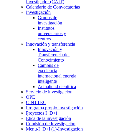
Investigador (CAIT)
Calendario de Convocatorias
Investigación
Grupos de
investigación
Institutos
universitarios y
centros
Innovación y transferencia
Innovación y
Transferencia del
Conocimiento
Campus de
excelencia
internacional energia
inteligente
Actualidad científica
Servicio de investigación
OPE
CINTTEC
Programa propio investigación
Proyectos I+D+i
Ética de la investigación
Comisión de Investigación
Menu-I+D+I (1)-Investigacion